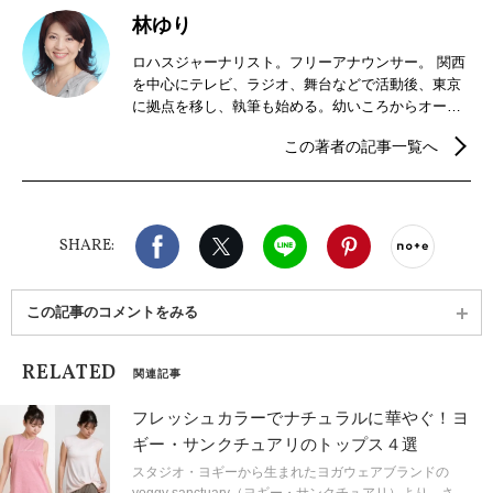
林ゆり
ロハスジャーナリスト。フリーアナウンサー。 関西
を中心にテレビ、ラジオ、舞台などで活動後、東京
に拠点を移し、執筆も始める。幼いころからオーガ
ニックに囲まれて育つ。LOHASを実践しながら、フ
この著者の記事一覧へ
ァッション、コスメ、食べ物など、地球にやさし
く、私たちにもやさしいものについてライフスタイ
ルマガジンやブログで発信中。
Facebook
X（旧twitter）
LINE
Pinterest
noteで
SHARE:
この記事のコメントをみる
RELATED
関連記事
フレッシュカラーでナチュラルに華やぐ！ヨ
ギー・サンクチュアリのトップス４選
スタジオ・ヨギーから生まれたヨガウェアブランドの
yoggy sanctuary（ヨギー・サンクチュアリ）より、さら