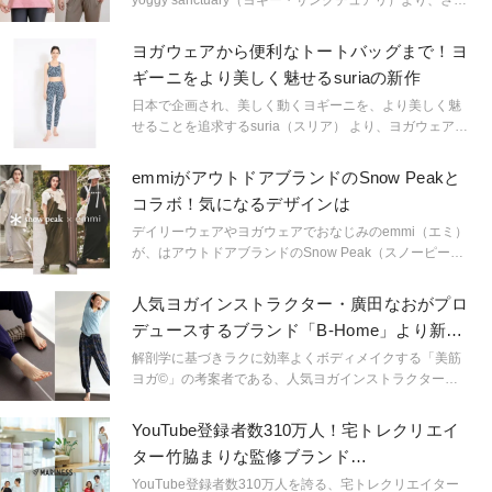
りと纏うだけでナチュラルに華やげる、フレッシュカラ
ーのトップスをピックアップしました。
ヨガウェアから便利なトートバッグまで！ヨ
ギーニをより美しく魅せるsuriaの新作
日本で企画され、美しく動くヨギーニを、より美しく魅
せることを追求するsuria（スリア） より、ヨガウェアと
行き帰りに便利なトートバックがリリースされました。
emmiがアウトドアブランドのSnow Peakと
コラボ！気になるデザインは
デイリーウェアやヨガウェアでおなじみのemmi（エミ）
が、はアウトドアブランドのSnow Peak（スノーピー
ク）とコラボレーション！アクティブな季節にぴったり
の２アイテムが登場しました。
人気ヨガインストラクター・廣田なおがプロ
デュースするブランド「B-Home」より新作
登場
解剖学に基づきラクに効率よくボディメイクする「美筋
ヨガ©︎」の考案者である、人気ヨガインストラクター・
廣田なおさんがプロデュースするヨガスポーツウェアブ
ランド「B-Home」から新作が到着しました。
YouTube登録者数310万人！宅トレクリエイ
ター竹脇まりな監修ブランド
「MARINESS」
YouTube登録者数310万人を誇る、宅トレクリエイター