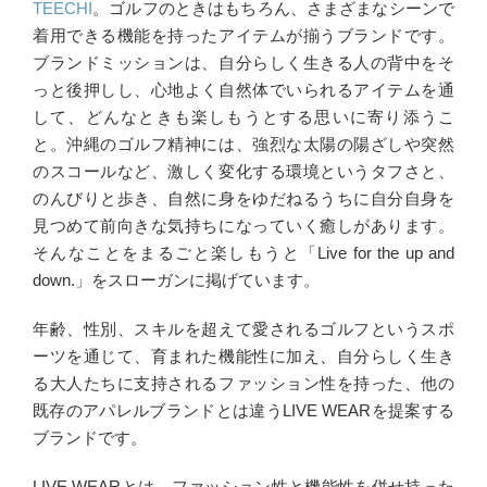
TEECHI
。ゴルフのときはもちろん、さまざまなシーンで
着用できる機能を持ったアイテムが揃うブランドです。
ブランドミッションは、自分らしく生きる人の背中をそ
っと後押しし、心地よく自然体でいられるアイテムを通
して、どんなときも楽しもうとする思いに寄り添うこ
と。沖縄のゴルフ精神には、強烈な太陽の陽ざしや突然
のスコールなど、激しく変化する環境というタフさと、
のんびりと歩き、自然に身をゆだねるうちに自分自身を
見つめて前向きな気持ちになっていく癒しがあります。
そんなことをまるごと楽しもうと「Live for the up and
down.」をスローガンに掲げています。
年齢、性別、スキルを超えて愛されるゴルフというスポ
ーツを通じて、育まれた機能性に加え、自分らしく生き
る大人たちに支持されるファッション性を持った、他の
既存のアパレルブランドとは違うLIVE WEARを提案する
ブランドです。
LIVE WEARとは、ファッション性と機能性を併せ持った