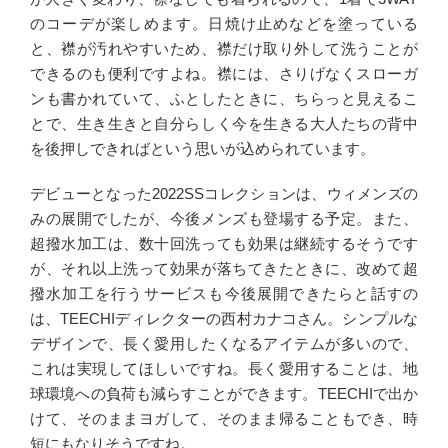
のコーデが楽しめます。日焼け止めなどを塗っている
と、襟が汚れやすいため、襟だけ取り外して洗うことが
できるのも便利ですよね。襟には、さりげなくスローガ
ンも書かれていて、ふとしたときに、ちらっと見えるこ
とで、生き生きと自分らしく今を生きる大人たちの背中
を後押しできればという思いが込められています。
デビューとなった2022SSコレクションは、ウィメンズの
みの展開でしたが、今後メンズも登場する予定。また、
超撥水加工は、数十回洗っても効果は継続するそうです
が、それ以上洗って効果が落ちてきたときに、改めて超
撥水加工を行うサービスも今後展開できたらと話すの
は、TEECHIディレクターの西村カナコさん。シンプルな
デザインで、長く愛用したくなるアイテムが多いので、
これは実現してほしいですね。長く愛用することは、地
球環境への負荷も減らすことができます。TEECHIで出か
けて、そのままヨガして、そのまま帰ることもでき、時
短にもなりそうですね。