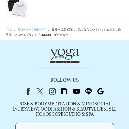
Top
FASHION & BEAUTY
超撥水加工で汚れも気にならない！いつも心地よく自
然体でいられるブランド「TEECHI」がデビュー
FOLLOW US
Facebook
X（旧Twitter）
instagram
note
youtube
line
Google
POSE & BODY
MEDITATION & MIND
SOCIAL
INTERVIEW
FOOD
FASHION & BEAUTY
LIFESTYLE
HOROSCOPE
STUDIO & SPA