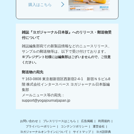
購入はこちら
雑誌『ヨガジャーナル日本版』へのリリース・郵送物受
付について
雑誌編集部宛ての新製品情報などのニュースリリース、
サンプルの郵送物等は、以下で受け付けております。
※プレジデント社様には編集部はございませんので、ご注意
ください。
郵送物の宛先
〒163-0808 東京都新宿区西新宿2-4-1 新宿ＮＳビル8
階 株式会社インタースペース ヨガジャーナル日本版編
集部
メールニュース等の宛先：
support@yogajournaljapan.jp
お問い合わせ
プレスリリースはこちら
広告掲載
利用規約
プライバシーポリシー
コンテンツポリシー
運営会社
ヨガジャーナルオンラインについて
サイトマップ
ヨガ語辞典