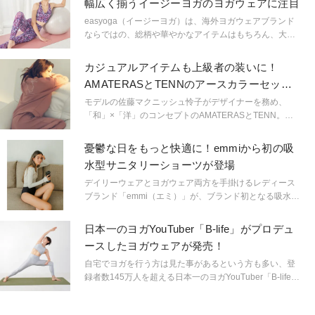
幅広く揃うイージーヨガのヨガウェアに注目
easyoga（イージーヨガ）は、海外ヨガウェアブランド
ならではの、総柄や華やかなアイテムはもちろん、大人
シックやフェミニンまで豊富なラインナップです。今回
は、数あるアイテムの中から編集部おすすめをピックア
カジュアルアイテムも上級者の装いに！
ップしました。
AMATERASとTENNのアースカラーセット
アップに注目
モデルの佐藤マクニッシュ怜子がデザイナーを務め、
「和」×「洋」のコンセプトのAMATERASとTENN。大
人女子におすすめなアースカラーのセットアップアイテ
ムが揃います。
憂鬱な日をもっと快適に！emmiから初の吸
水型サニタリーショーツが登場
デイリーウェアとヨガウェア両方を手掛けるレディース
ブランド「emmi（エミ）」が、ブランド初となる吸水型
サニタリーショーツを発売しました。
日本一のヨガYouTuber「B-life」がプロデュ
ースしたヨガウェアが発売！
自宅でヨガを行う方は見た事があるという方も多い、登
録者数145万人を超える日本一のヨガYouTuber「B-life」
がプロデュースするヨガウェアが登場しました。