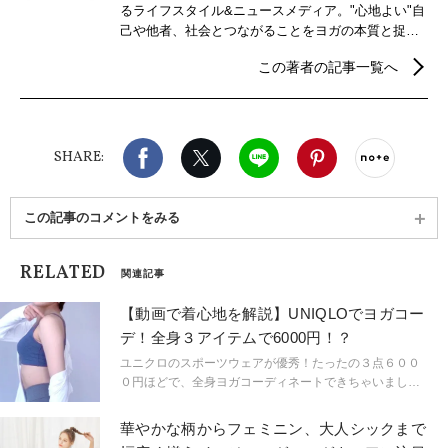
るライフスタイル&ニュースメディア。"心地よい"自
己や他者、社会とつながることをヨガの本質と捉
え、自分らしさを見つけるための心身メンテナンス
この著者の記事一覧へ
などウェルビーイングを実現するための情報を発
信。
Facebook
X（旧twitter）
LINE
Pinterest
noteで
SHARE:
この記事のコメントをみる
RELATED
関連記事
【動画で着心地を解説】UNIQLOでヨガコー
デ！全身３アイテムで6000円！？
ユニクロのスポーツウェアが優秀！たったの３点６００
０円ほどで、全身ヨガコーディネートできちゃいまし
た。伸縮性と速乾性を兼ね備えた注目のイチオシアイテ
ムとは...？あなたもプチプラで快適なヨガライフを始め
華やかな柄からフェミニン、大人シックまで
ちゃいましょう♪