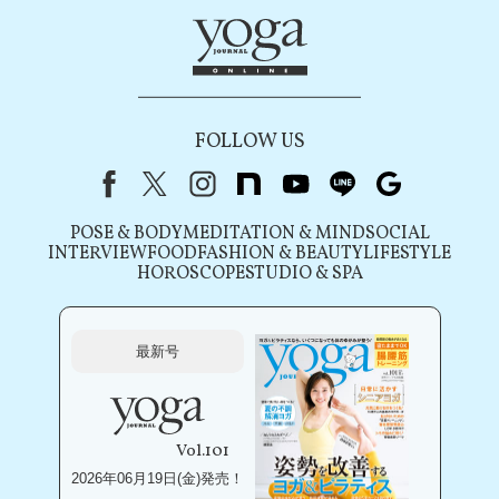
FOLLOW US
Facebook
X（旧Twitter）
instagram
note
youtube
line
Google
POSE & BODY
MEDITATION & MIND
SOCIAL
INTERVIEW
FOOD
FASHION & BEAUTY
LIFESTYLE
HOROSCOPE
STUDIO & SPA
最新号
Vol.101
2026年06月19日(金)発売！