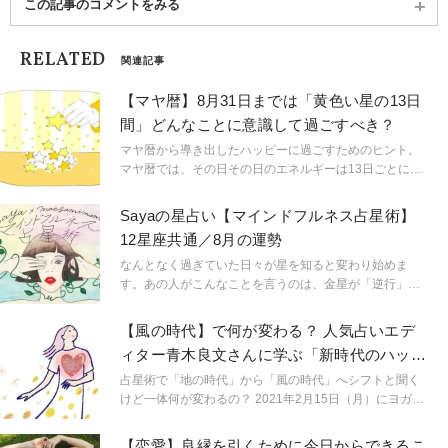
この記事のコメントをみる
RELATED
関連記事
【マヤ暦】8月31日までは「黄色い星の13日
間」どんなことに意識して過ごすべき？
マヤ暦から導き出したハッピーに過ごすためのヒント。
マヤ暦では、その日その日のエネルギーは13日ごとに区
切られていると考えられています。「どんなことに意識
すれば楽しく過ごせるの？」「おすすめのヨガポーズ
Sayaの星占い【マインドフルネス占星術】
は？」13日ごとにお届けします！
12星座共通／8月の運勢
なんとなく過ぎていた日々が星を知ると変わり始めま
す。あの人がこんなことを言うのは、金星が「逆行」し
ているから。連絡ミスが多発するのは水星「逆行」のせ
い。こんなにも気持ちが盛り上がるのは満月だからと言
【風の時代】で何が変わる？ 人気占いエデ
うように。星という眼鏡をもつことで、小さなささやき
ィター青木良文さんに学ぶ「新時代のハッピ
や予兆にも気づき始め、「今、ここ」に集中できるよう
ーを呼ぶヒント」
に。マインドフルに生きられるようになるのです。
占星術で「地の時代」から「風の時代」へシフトと聞く
「今、ここ」を生きるためのマインドフルネス占星術の
けど一体何が変わるの？ 2021年2月15日（月）にヨガジ
スタートです。
ャーナルオンライン公式インスタグラムで実施した【ヨ
ガライフアドバイザー渋木さやかさんＭＣのインスタラ
【恋愛】良縁を引くために今日からできるこ