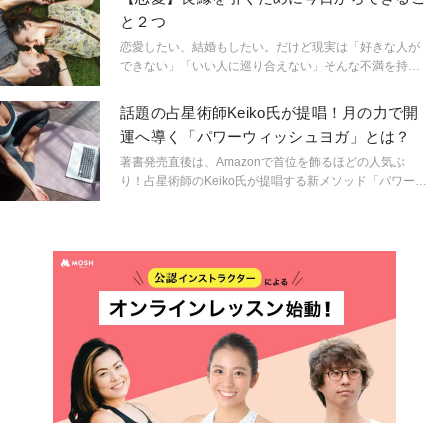
イブ＃SayaCafe】より、青木良文さんに伺った「風の時
と２つ
代を心地よく生きるキーワード」をお届け！
恋愛したい、結婚もしたい。だけど現実は「好きな人が
できない」「いい人に巡り合えない」そんな不満を持っ
ている人、多いのでは？ 出会いがないなら、まずは人
と出会える場に行くことが大事ですが、ではその「出会
話題の占星術師Keiko氏が提唱！月の力で開
いの場」で良いご縁を引けるようになるには？日々心掛
運へ導く「パワーウィッシュヨガ」とは？
けたいポイントを考えてみました。
著書発売直後は、Amazonで首位を飾るほどの人気ぶ
り！占星術師のKeiko氏が提唱する新メソッド「パワーウ
ィッシュヨガ」をご紹介します。秋の夜長は開運ヨガで
幸せを引き寄せてみませんか？