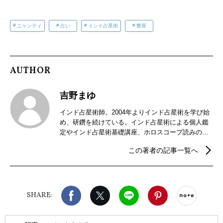
ニャンティ
占い
インド占星術
蟹座
AUTHOR
吉野まゆ
インド占星術師。2004年よりインド占星術を学び始
め、研鑽を続けている。インド占星術による個人鑑
定やインド占星術基礎講座、ホロスコープ読みの講
座などを開催。2018年からはインドの暦パンチャン
この著者の記事一覧へ
ガ手帳の制作販売を行っている。
Facebook
X（旧twitter）
LINE
Pinterest
noteで
SHARE: