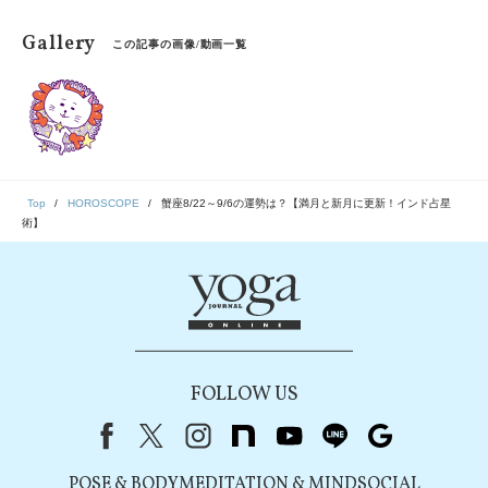
Gallery
この記事の画像/動画一覧
Top
HOROSCOPE
蟹座8/22～9/6の運勢は？【満月と新月に更新！インド占星
術】
FOLLOW US
Facebook
X（旧Twitter）
instagram
note
youtube
line
Google
POSE & BODY
MEDITATION & MIND
SOCIAL