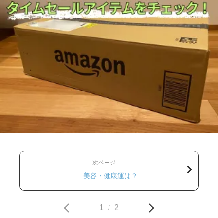
次ページ
美容・健康運は？
1
2
/