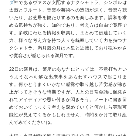
ダ
神であるヴァスが支配するナクシャトラ、シンボルは
太鼓とフルート、音楽や芸術への造詣が深く、音楽を聴
いたり、お芝居を観たりするのを楽しみます。調和を求
める気持ちが強く、知的であり、考え方は自由で寛容で
す。多岐にわたる情報を収集し、まとめて伝達していく
力、様々な考え方を持つ人々を統率していく力を持つナ
クシャトラ、満月図の月は木星と近接しており穏やかさ
や寛容さが感じられる満月です。
22日の満月は、蟹座のあなたにとっては、不意打ちとい
うような不可解な出来事をあらわすハウスで起こりま
す。何かとうまくいかない感覚や取り越し苦労感が沸き
上がってきそうな時期ですが、人との日常会話に触発さ
れてアイディアや思い付きが閃きそう。ノートに書き留
めておいてじっくり考えを深めていくと何かしら実現可
能性が見えてくるかもしれません、時間をかけて取り組
んでみてくださいね。
太陽・火星が獅子座を運行中ですので、言葉に勢いが出