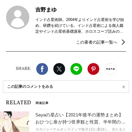
吉野まゆ
インド占星術師。2004年よりインド占星術を学び始
め、研鑽を続けている。インド占星術による個人鑑
定やインド占星術基礎講座、ホロスコープ読みの講
座などを開催。2018年からはインドの暦パンチャン
この著者の記事一覧へ
ガ手帳の制作販売を行っている。
Facebook
X（旧twitter）
LINE
Pinterest
noteで
SHARE:
この記事のコメントをみる
RELATED
関連記事
Sayaの星占い【2021年後半の運勢まとめ】
おひつじ座が持つ世界観と性質、半年間の運
勢は？
ヨガジャーナルオンラインで毎月1日に配信し、当たると