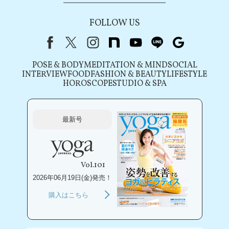
FOLLOW US
Facebook
X（旧Twitter）
instagram
note
youtube
line
Google
POSE & BODY
MEDITATION & MIND
SOCIAL
INTERVIEW
FOOD
FASHION & BEAUTY
LIFESTYLE
HOROSCOPE
STUDIO & SPA
最新号
Vol.101
2026年06月19日(金)発売！
購入はこちら