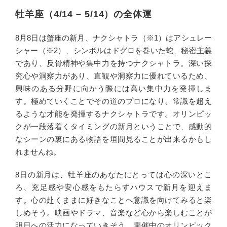
牡羊座（4/14 – 5/14）の全体運
8月8日は蟹座の新月、ナクシャトラ（※1）はアシュレー
シャー（※2）、シンボルはドグロを巻いた蛇、秘密主義
であり、反骨精神や集中力を持つナクシャトラ。深い探
究心や洞察力があり、直観や洞察力に優れているため、
興味のある分野に向かう際には高い集中力を発揮しま
す。極めていくことでその道のプロになり、常識を超え
るような才能を発揮するナクシャトラです。オリンピッ
クが一段落着くタイミングの新月ということで、感動的
なシーンの裏にある物語を垣間見ることが出来るかもし
れませんね。
8日の新月は、牡羊座のあなたにとっては心の深いとこ
ろ、充足感や安心感をもたらすハウスで新月を迎えま
す。心の赴くままに好きなことへ意識を向けてみると楽
しめそう。映画やドラマ、音楽など心から楽しむことが
明日への活力になっていきそう。開催中のオリンピック