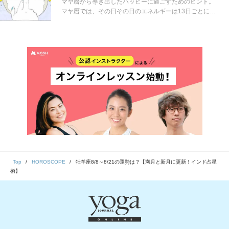
き？
マヤ暦から導き出したハッピーに過ごすためのヒント。
マヤ暦では、その日その日のエネルギーは13日ごとに区
切られていると考えられています。「どんなことに意識
すれば楽しく過ごせるの？」「おすすめのヨガポーズ
は？」13日ごとにお届けします！
Top
HOROSCOPE
牡羊座8/8～8/21の運勢は？【満月と新月に更新！インド占星
術】