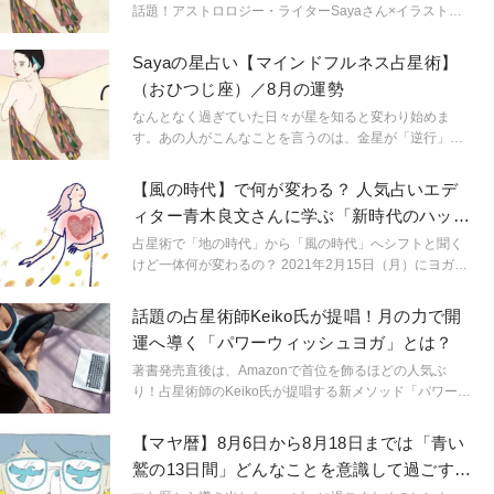
話題！アストロロジー・ライターSayaさん×イラストレ
ーターmaegamimamiさんによる月間12星座占い「マイ
ンドフルネス占星術」。星のようすを知ることで過去や
Sayaの星占い【マインドフルネス占星術】
未来の不安や心配に心捉われず、今起きていることを冷
（おひつじ座）／8月の運勢
静に見つめられる「マインドフルネスな占い」。各星座
が持つ世界観や性質、また2021年後半の運勢をアストロ
なんとなく過ぎていた日々が星を知ると変わり始めま
ロジー・ライターSayaさんが教えてくれました。各星座
す。あの人がこんなことを言うのは、金星が「逆行」し
の世界観を忠実に再現したイラストレーター
ているから。連絡ミスが多発するのは水星「逆行」のせ
maegamimamiさんによるイラストにもご注目くださ
い。こんなにも気持ちが盛り上がるのは満月だからと言
【風の時代】で何が変わる？ 人気占いエデ
い。
うように。星という眼鏡をもつことで、小さなささやき
ィター青木良文さんに学ぶ「新時代のハッピ
や予兆にも気づき始め、「今、ここ」に集中できるよう
ーを呼ぶヒント」
に。マインドフルに生きられるようになるのです。
占星術で「地の時代」から「風の時代」へシフトと聞く
「今、ここ」を生きるためのマインドフルネス占星術の
けど一体何が変わるの？ 2021年2月15日（月）にヨガジ
スタートです。
ャーナルオンライン公式インスタグラムで実施した【ヨ
ガライフアドバイザー渋木さやかさんＭＣのインスタラ
話題の占星術師Keiko氏が提唱！月の力で開
イブ＃SayaCafe】より、青木良文さんに伺った「風の時
運へ導く「パワーウィッシュヨガ」とは？
代を心地よく生きるキーワード」をお届け！
著書発売直後は、Amazonで首位を飾るほどの人気ぶ
り！占星術師のKeiko氏が提唱する新メソッド「パワーウ
ィッシュヨガ」をご紹介します。秋の夜長は開運ヨガで
幸せを引き寄せてみませんか？
【マヤ暦】8月6日から8月18日までは「青い
鷲の13日間」どんなことを意識して過ごすべ