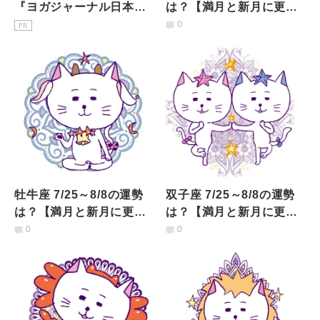
『ヨガジャーナル日本
は？【満月と新月に更
版』予約購読のご案内
新！インド占星術】
0
PR
牡牛座 7/25～8/8の運勢
双子座 7/25～8/8の運勢
は？【満月と新月に更
は？【満月と新月に更
新！インド占星術】
新！インド占星術】
0
0