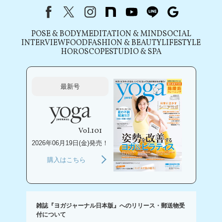
Facebook
X（旧Twitter）
instagram
note
youtube
line
Google
POSE & BODY
MEDITATION & MIND
SOCIAL
INTERVIEW
FOOD
FASHION & BEAUTY
LIFESTYLE
HOROSCOPE
STUDIO & SPA
最新号
Vol.101
2026年06月19日(金)発売！
購入はこちら
雑誌『ヨガジャーナル日本版』へのリリース・郵送物受
付について