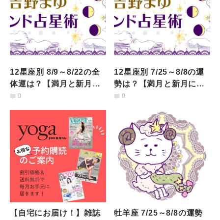
12星座別 8/9～8/22の全
12星座別 7/25～8/8の運
体運は？【満月と新月に
勢は？【満月と新月に更
更新！インド占星術】
新！インド占星術】
0
0
【自宅にお届け！】雑誌
牡羊座 7/25～8/8の運勢