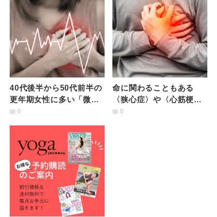
40代後半から50代前半の
命に関わることもある
更年期女性に多い「微小
〈狭心症〉や〈心筋梗
血管狭心症」特徴や原因
塞〉なりやすい人の特徴
0
0
は？医師が解説
とは？薬剤師が解説