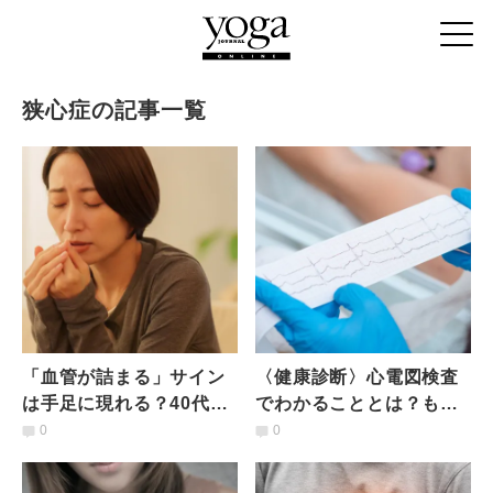
狭心症の記事一覧
「血管が詰まる」サイン
〈健康診断〉心電図検査
は手足に現れる？40代が
でわかることとは？もし
無視してはいけない冷え
異常を指摘されたら？医
0
0
と痺れとは｜医師が解説
師が解説