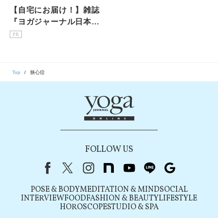
【自宅にお届け！】雑誌
『ヨガジャーナル日本
版』予約購読のご案内
PR
Top
狭心症
FOLLOW US
Facebook
X（旧Twitter）
instagram
note
youtube
line
Google
POSE & BODY
MEDITATION & MIND
SOCIAL
INTERVIEW
FOOD
FASHION & BEAUTY
LIFESTYLE
HOROSCOPE
STUDIO & SPA