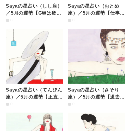
Sayaの星占い（しし座）
Sayaの星占い（おとめ
／5月の運勢【GWは疲れ
座）／5月の運勢【仕事の
が出やすいものの、新
方向性が変わる一方、過
0
0
月〜21日頃から、徐々に
去については何もかも手
エンジンがかかる】
放したくなる!?】
Sayaの星占い（てんびん
Sayaの星占い（さそり
座）／5月の運勢【正直す
座）／5月の運勢【過去は
ぎる人にはシャッターが
リセットして新しい世界
0
0
降りがち。決断を迫られ
へ。さそり座の満月では
るので、迷いを手放し
落ち込みから浮上】
て】