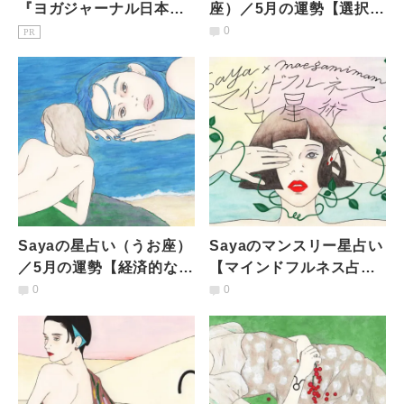
『ヨガジャーナル日本
座）／5月の運勢【選択の
版』予約購読のご案内
権利はあなたの手に。マ
0
PR
イペースに過ごしつつ、
好奇心が高まる】
Sayaの星占い（うお座）
Sayaのマンスリー星占い
／5月の運勢【経済的な課
【マインドフルネス占星
題はあれど、移住や二拠
術】12星座共通／4月の
0
0
点も視野に。ただ今の場
運勢
所も悪くはないよう】