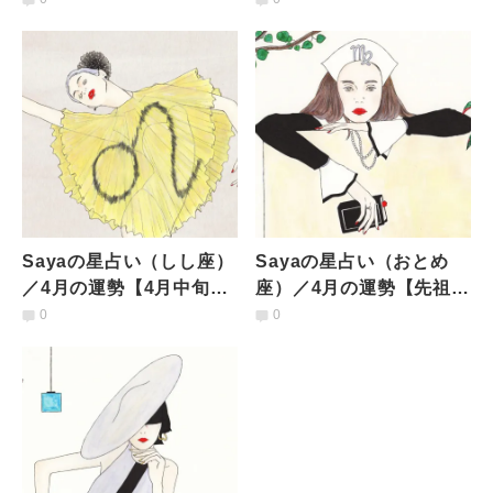
く変えないできたこと、
の新月で破られる。情報
愛着を手放していく】
に振りまわされがちに】
Sayaの星占い（しし座）
Sayaの星占い（おとめ
／4月の運勢【4月中旬か
座）／4月の運勢【先祖や
らは焦りが強くなる。下
家系など潜在的な問題が
0
0
旬からは自由と刺激が何
浄化されそう。仕事でも
よりも重要に】
大きな変化が】