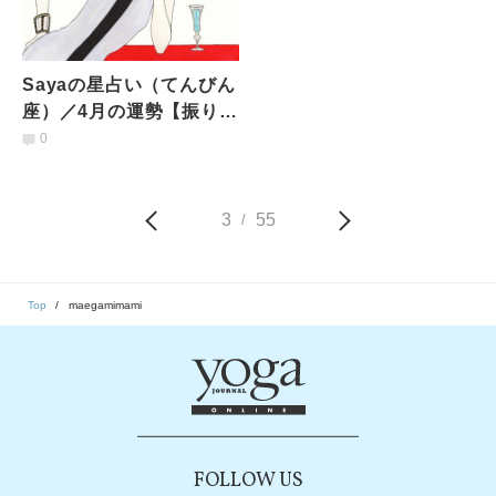
Sayaの星占い（てんびん
座）／4月の運勢【振り回
されがちな3月と比べる
0
と、4月は調和的。強引な
人にも適切な言葉を】
3
55
/
Top
maegamimami
FOLLOW US