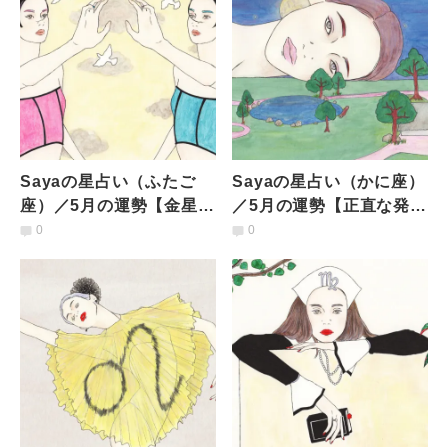
Sayaの星占い（ふたご
Sayaの星占い（かに座）
座）／5月の運勢【金星、
／5月の運勢【正直な発言
天王星、水星、太陽と
はほどほどに。19日に金
0
0
次々に到来！ ハイテン
星が到来し、仲間うちで
ションで乗り切って】
楽しみたくなる】