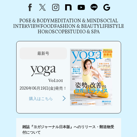
Facebook
X（旧Twitter）
instagram
note
youtube
line
Google
POSE & BODY
MEDITATION & MIND
SOCIAL
INTERVIEW
FOOD
FASHION & BEAUTY
LIFESTYLE
HOROSCOPE
STUDIO & SPA
最新号
Vol.101
2026年06月19日(金)発売！
購入はこちら
雑誌『ヨガジャーナル日本版』へのリリース・郵送物受
付について