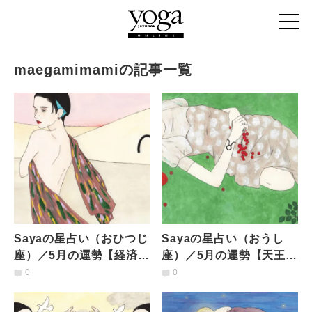
maegamimamiの記事一覧
Sayaの星占い（おひつじ
Sayaの星占い（おうし
座）／5月の運勢【経済面
座）／5月の運勢【天王星
が課題に。張り詰めすぎ
が頭上を去ったなか、大
0
0
ず、弱さや安らぎにも目
切な人には思いを伝える
を向けてバランスを】
こと】