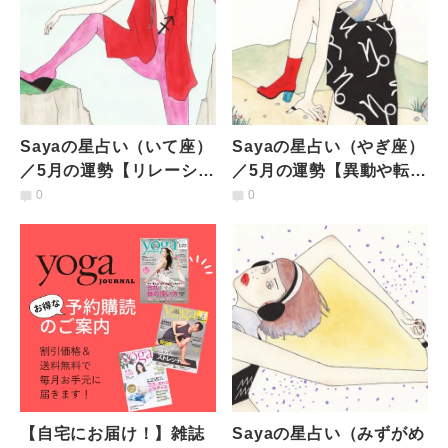
Sayaの星占い（いて座）
Sayaの星占い（やぎ座）
／5月の運勢【リレーショ
／5月の運勢【異動や転職
ンシップが入れ替わる!?
が増えていく。居場所の
0
0
心に秘めた思いに共感し
課題と向き合いつつ、
てもらえそう】
日々をこなして】
【自宅にお届け！】雑誌
Sayaの星占い（みずがめ