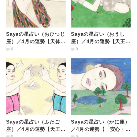
Sayaの星占い（おひつじ
Sayaの星占い（おうし
座）／4月の運勢【天体が
座）／4月の運勢【天王星
集中するおひつじ座の新
がおうし座を去る！情報
0
0
月と天王星の移動で、ダ
のやりとりが大切にな
イナミックな変化も】
る】
Sayaの星占い（ふたご
Sayaの星占い（かに座）
座）／4月の運勢【天王星
／4月の運勢【「安心・安
がふたご座に到来！ 長
全」第一の雰囲気は17日
0
0