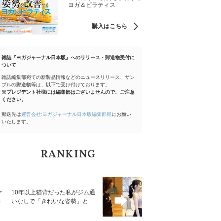
ヨガ＆ピラティス
購入はこちら
雑誌『ヨガジャーナル日本版』へのリリース・郵送物受付に
ついて
雑誌編集部宛ての新製品情報などのニュースリリース、サン
プルの郵送物等は、以下で受け付けております。
※プレジデント社様には編集部はございませんので、ご注意
ください。
郵送先は
運営会社:ヨガジャーナル日本版編集部宛
にお願い
いたします。
RANKING
1
10年以上猫背だった私がジム通
いなしで「きれいな姿勢」と褒
められるようになった秘密の習
慣