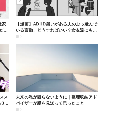
は家
【漫画】ADHD疑いがある夫のぶっ飛んで
だ、
いる言動、どうすればいい？女友達にもわ
かってもらえない
0
スス
未来の私が困らないように｜整理収納アド
歩3分
バイザーが親を見送って思ったこと
0