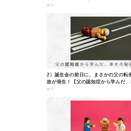
たらいい？
0
2）誕生会の前日に、まさかの父の転
故が発生！【父の認知症から学んだ、
の秘密】
0