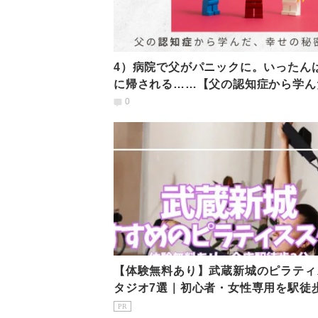
4）病院で父がパニックに。いったん
に帰される……【父の認知症から学ん
幸せの秘密】
0
【体験無料あり】武蔵新城のピラティ
タジオ7選｜初心者・女性専用を駅徒
で比較
PR