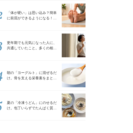
2
「体が硬い」は思い込み？簡単
に前屈ができるようになる！腿
裏を少しずつゆるめる「前屈ス
トレッチ」
3
更年期でも元気になった人に、
共通していたこと。多くの相談
を受けてきた私が言える、たっ
たひとつのこと
4
朝の「ヨーグルト」に混ぜるだ
け。骨を支える栄養素をまとめ
て補える食材3選｜管理栄養士が
解説
5
夏の「冷凍うどん」にのせるだ
け。包丁いらずでたんぱく質を
補える組み合わせ3選｜管理栄養
士が解説