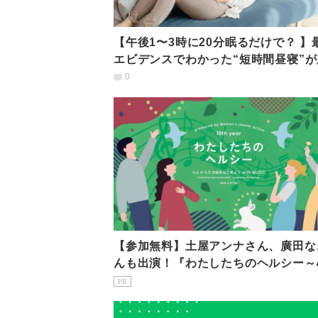
【午後1〜3時に20分眠るだけで？ 】
エビデンスでわかった“短時間昼寝”が
働きを回復させるメカニズム
0
【参加無料】土屋アンナさん、廣田な
んも出演！『わたしたちのヘルシー～
からだの話をはじめようwith MUSIC
PR