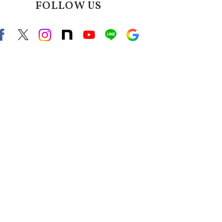
FOLLOW US
Facebook
X（旧twitter）
instagram
note
Youtube
line
Google