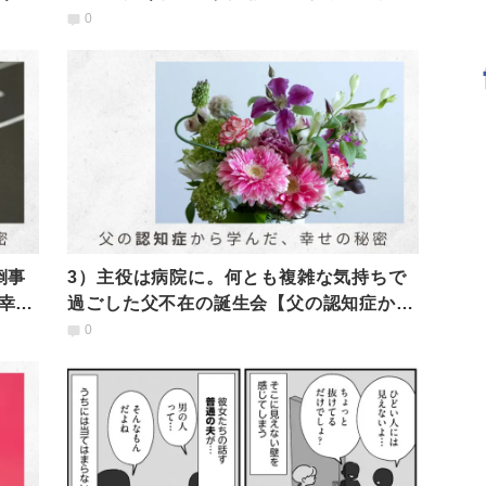
幸せの秘密】
0
倒事
3）主役は病院に。何とも複雑な気持ちで
幸せ
過ごした父不在の誕生会【父の認知症から
学んだ、幸せの秘密】
0