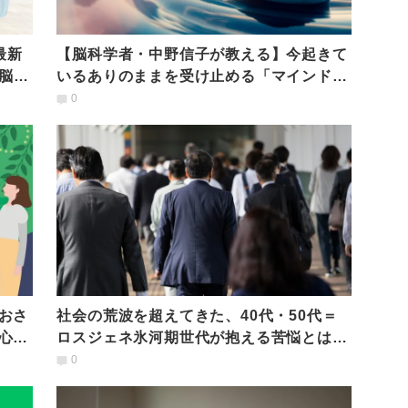
最新
【脳科学者・中野信子が教える】今起きて
脳の
いるありのままを受け止める「マインドフ
ルネス」実践のヒント
0
おさ
社会の荒波を超えてきた、40代・50代＝
心と
ロスジェネ氷河期世代が抱える苦悩とは？
』
【脳科学者が語るさみしさの正体】
0