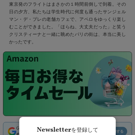
東京発のフライトはまさかの１時間前倒しで到着。その
日の夕方、私たちは学生時代に何度も通ったサンジェル
マン・デ・プレの老舗カフェで、アペロをゆっくり楽し
むことができました。「ほらね、大丈夫だった」と笑う
クリスティーナと一緒に眺めたパリの街は、本当に美し
かったです。
Newsletter
Google Newsでヨガジャーナルの記事が
見つけ
を登録して
登録する
やすくなります