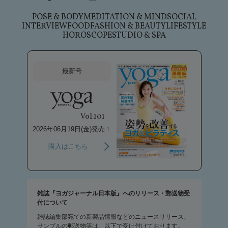
POSE & BODY
MEDITATION & MIND
SOCIAL
INTERVIEW
FOOD
FASHION & BEAUTY
LIFESTYLE
HOROSCOPE
STUDIO & SPA
最新号
Vol.101
2026年06月19日(金)発売！
購入はこちら
雑誌『ヨガジャーナル日本版』へのリリース・郵送物受
付について
雑誌編集部宛ての新製品情報などのニュースリリース、
サンプルの郵送物等は、以下で受け付けております。