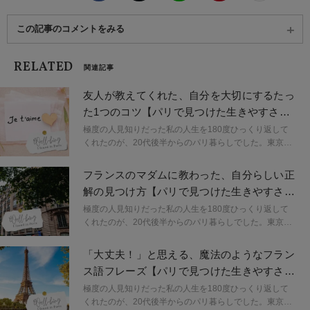
この記事のコメントをみる
RELATED
関連記事
友人が教えてくれた、自分を大切にするたっ
た1つのコツ【パリで見つけた生きやすさの
ヒント】
極度の人見知りだった私の人生を180度ひっくり返して
くれたのが、20代後半からのパリ暮らしでした。東京で
PR会社を起業して全国で仕事をする「今」につながる出
会いの数々。本連載「パリで見つけた生きやすさのヒン
フランスのマダムに教わった、自分らしい正
ト」では、パリでたくさんの人や出来事から教わった、
解の見つけ方【パリで見つけた生きやすさの
気持ちが少し楽になる生きやすさのヒントをご紹介。
ヒント】
極度の人見知りだった私の人生を180度ひっくり返して
くれたのが、20代後半からのパリ暮らしでした。東京で
PR会社を起業して全国で仕事をする「今」につながる出
会いの数々。本連載「パリで見つけた生きやすさのヒン
「大丈夫！」と思える、魔法のようなフラン
ト」では、パリでたくさんの人や出来事から教わった、
ス語フレーズ【パリで見つけた生きやすさの
気持ちが少し楽になる生きやすさのヒントをご紹介。
ヒント】
極度の人見知りだった私の人生を180度ひっくり返して
くれたのが、20代後半からのパリ暮らしでした。東京で