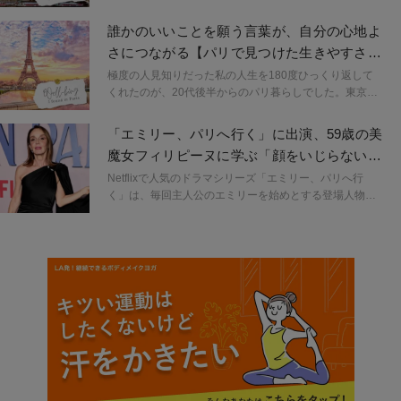
PR会社を起業して全国で仕事をする「今」につながる出
会いの数々。本連載「パリで見つけた生きやすさのヒン
誰かのいいことを願う言葉が、自分の心地よ
ト」では、パリでたくさんの人や出来事から教わった、
さにつながる【パリで見つけた生きやすさの
気持ちが少し楽になる生きやすさのヒントをご紹介しま
ヒント】
す。
極度の人見知りだった私の人生を180度ひっくり返して
くれたのが、20代後半からのパリ暮らしでした。東京で
PR会社を起業して全国で仕事をする「今」につながる出
会いの数々。本連載「パリで見つけた生きやすさのヒン
「エミリー、パリへ行く」に出演、59歳の美
ト」では、パリでたくさんの人や出来事から教わった、
魔女フィリピーヌに学ぶ「顔をいじらない」
気持ちが少し楽になる生きやすさのヒントをご紹介しま
美容哲学とは
す。
Netflixで人気のドラマシリーズ「エミリー、パリへ行
く」は、毎回主人公のエミリーを始めとする登場人物た
ちの華やかなファッションやメイクが見どころのひと
つ。そのハリウッド流の作り込まれた美しさの中、対照
的な女優の存在が目を引く。肩肘張らない自然体が魅力
のフランス人（イタリア生まれ）女優、フィリピーヌ・
ルロワ＝ボリュー（59歳）だ。間も無く60歳を迎えると
は思えないほど年齢を感じさせない彼女だがその秘訣は
むしろ若さを求めないことだと語っている。