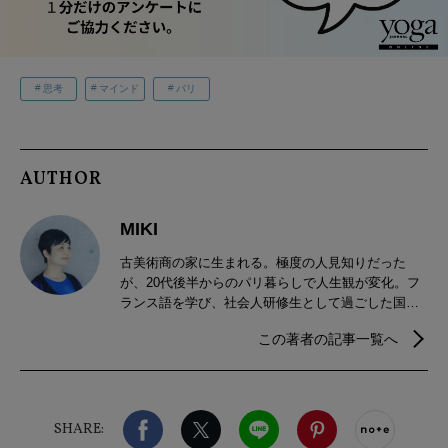
思考
マインド
パリ
AUTHOR
MIKI
古美術商の家に生まれる。極度の人見知りだった
が、20代後半からのパリ暮らしで人生観が変化。フ
ランス語を学び、社会人研修生として過ごした国際
学園都市での出会いを通して、コミュニケーション
この著者の記事一覧へ
の大切さに目覚める。帰国後PRの世界に入り、世界
最大級の水族館や地球温暖化防止プロジェクトなど
に携わった後、2011年に起業。PRコンサルティング
やブランディング、執筆を行う。現在地は、東京、
Facebook
X（旧twitter）
LINE
Pinterest
noteで
沖縄、ときどきパリ。
SHARE: