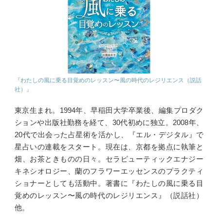
『
わたしの風に乗る目覚めのレッスン〜風の時代のレジリエンス（説話
社）
』
東京生まれ。1994年、早稲田大学卒業後、編集プロダク
ションや出版社勤務を経て、30代初めに独立。2008年、
20代で出会った占星術を活かし、『エル・デジタル』で
星占いの連載をスタート。現在は、京都を拠点に執筆と
畑、お茶ときものの日々。セラピューティックエナジー
キネシオロジー、蘭のフラワーエッセンスのプラクティ
ショナーとしても活動中。著書に『わたしの風に乗る目
覚めのレッスン〜風の時代のレジリエンス』（説話社）
他。