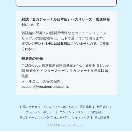
雑誌『ヨガジャーナル日本版』へのリリース・郵送物受
付について
雑誌編集部宛ての新製品情報などのニュースリリース、
サンプルの郵送物等は、以下で受け付けております。
※プレジデント社様には編集部はございませんので、ご注意
ください。
郵送物の宛先
〒163-0808 東京都新宿区西新宿2-4-1 新宿ＮＳビル8
階 株式会社インタースペース ヨガジャーナル日本版編
集部
メールニュース等の宛先：
support@yogajournaljapan.jp
お問い合わせ
プレスリリースはこちら
広告掲載
利用規約
プライバシーポリシー
コンテンツポリシー
運営会社
ヨガジャーナルオンラインについて
サイトマップ
ヨガ語辞典
© 2024 Interspace Co., Ltd.