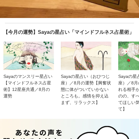
【今月の運勢】Sayaの星占い「マインドフルネス占星術」
Sayaのマンスリー星占い
Sayaの星占い（おひつじ
Sayaの
【マインドフルネス占星
座）／8月の運勢【興奮状
座）／8
術】12星座共通／8月の
態に体がついていかない
れる相手
運勢
ところも。感情を抑え込
のの、す
まず、リラックス】
てほしい
て】