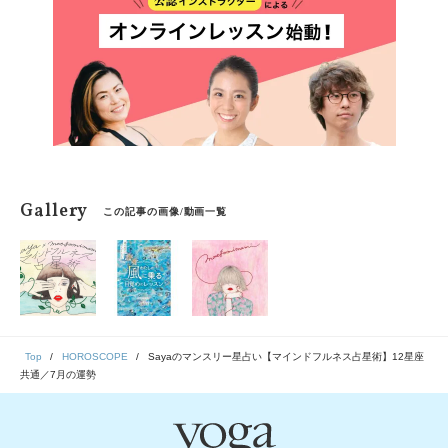
「今、ここ」を生きるためのマインドフルネスな占星術
です。
Gallery
この記事の画像/動画一覧
Top
HOROSCOPE
Sayaのマンスリー星占い【マインドフルネス占星術】12星座
共通／7月の運勢