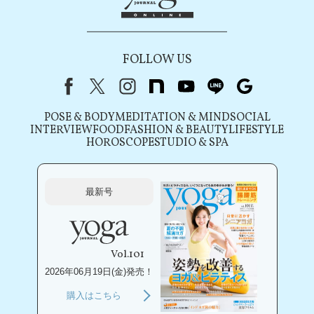
FOLLOW US
Facebook
X（旧Twitter）
instagram
note
youtube
line
Google
POSE & BODY
MEDITATION & MIND
SOCIAL
INTERVIEW
FOOD
FASHION & BEAUTY
LIFESTYLE
HOROSCOPE
STUDIO & SPA
最新号
Vol.101
2026年06月19日(金)発売！
購入はこちら