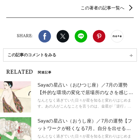
ル」、「LEEweb」の星占いも好評。現在は、京都で
この著者の記事一覧へ
夫と二人で暮らし、星を読み、畑を耕す傍ら、茶道
のお稽古と着物遊びにいそしむ日々。新刊、『占星
術ブックガイド〜星の道の歩き方、アストロロジャ
ーとの対話集〜』（5500円/説話社）が好評発売中。
Facebook
X（旧twitter）
LINE
Pinterest
noteで
SHARE:
この記事のコメントをみる
RELATED
関連記事
Sayaの星占い（おひつじ座）／7月の運勢
【外的な環境の変化で居場所のなさを感じて
も、実は自由にやれる機会】
なんとなく過ぎていた日々が星を知ると変わりはじめま
す。あの人がこんなことを言うのは、金星が「逆行」し
ているから。連絡ミスが多発するのは水星「逆行」のせ
い。こんなにも気持ちが盛り上がるのは満月だからと言
Sayaの星占い（おうし座）／7月の運勢【フ
うように。星という眼鏡をもつことで、小さなささやき
ットワークが軽くなる7月。自分を出せる場
や予兆にも気づき始め、「今、ここ」に集中できるよう
所はどこ？】
に。マインドフルに生きられるようになるのです。
なんとなく過ぎていた日々が星を知ると変わりはじめま