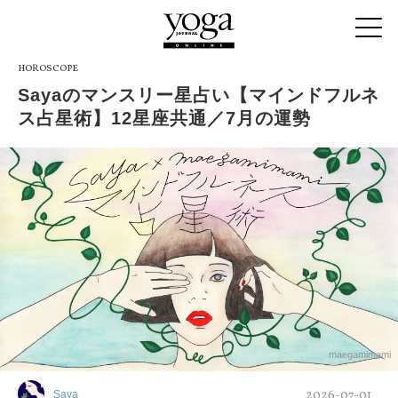
HOROSCOPE
Sayaのマンスリー星占い【マインドフルネ
ス占星術】12星座共通／7月の運勢
maegamimami
2026-07-01
Saya