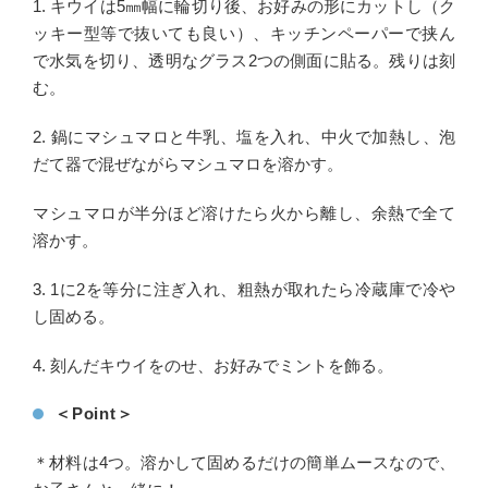
1. キウイは5㎜幅に輪切り後、お好みの形にカットし（ク
ッキー型等で抜いても良い）、キッチンペーパーで挟ん
で水気を切り、透明なグラス2つの側面に貼る。残りは刻
む。
2. 鍋にマシュマロと牛乳、塩を入れ、中火で加熱し、泡
だて器で混ぜながらマシュマロを溶かす。
マシュマロが半分ほど溶けたら火から離し、余熱で全て
溶かす。
3. 1に2を等分に注ぎ入れ、粗熱が取れたら冷蔵庫で冷や
し固める。
4. 刻んだキウイをのせ、お好みでミントを飾る。
＜Point＞
＊材料は4つ。溶かして固めるだけの簡単ムースなので、