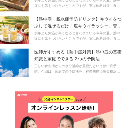
例年より気温が高くなると言われている今年の夏。熱中
簡単に作れる塩キウイレシピで猛暑を乗り切って。
症にも気をつけたいところですが、実は飲料以外、食事
での水分補給も熱中症の予防には大事なこと。今回はゼ
スプリ・プレスセミナーから、管理栄養士、菓子・料理
【熱中症・脱水症予防ドリンク】キウイをつ
研究家のShie先生に、水分補給を意識したヘルシーな“塩
ぶして混ぜるだけ「塩キウイラッシー」管理
キウイ”レシピを教えていただきました。今年のキウイは
栄養士考案
大玉が多く、甘くて食べ応えたっぷり！簡単に作れる塩
例年より気温が高くなると言われている今年の夏。熱中
キウイレシピで猛暑を乗り切って。
症にも気をつけたいところですが、実は飲料以外、食事
での水分補給も熱中症の予防には大事なこと。今回はゼ
スプリ・プレスセミナーから、管理栄養士、菓子・料理
医師がすすめる【熱中症対策】熱中症の基礎
研究家のShie先生に、水分補給を意識したヘルシーな“塩
知識と家庭でできる２つの予防法
キウイ”レシピを教えていただきました。今年のキウイは
大玉が多く、甘くて食べ応えたっぷり！子どもと一緒に
正しい食生活からの水分補給が重要だという熱中症予
簡単に作れる塩キウイレシピで猛暑を乗り切って。
防。今回は、家庭での予防法を、神奈川県済生会横浜市
東部病院の谷口英喜先生に教えていただきました。