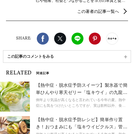
己や他者、社会とつながることをヨガの本質と捉
え、自分らしさを見つけるための心身メンテナンス
この著者の記事一覧へ
などウェルビーイングを実現するための情報を発
信。
Facebook
X（旧twitter）
LINE
Pinterest
noteで
SHARE:
この記事のコメントをみる
RELATED
関連記事
【熱中症・脱水症予防スイーツ】製氷器で簡
単ひんやり寒天ゼリー「塩キウイ」の九龍球
｜管理栄養士考案
例年より気温が高くなると言われている今年の夏。熱中
症にも気をつけたいところですが、実は飲料以外、食事
での水分補給も熱中症の予防には大事なこと。今回はゼ
スプリ・プレスセミナーから、管理栄養士、菓子・料理
【熱中症・脱水症予防レシピ】簡単作り置
研究家のShie先生に、水分補給を意識したヘルシーな“塩
き！おつまみにも「塩キウイピクルス」管理
キウイ”レシピを教えていただきました。今年のキウイは
栄養士考案
大玉が多く、甘くて食べ応えたっぷり！子どもと一緒に