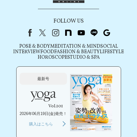
FOLLOW US
Facebook
X（旧Twitter）
instagram
note
youtube
line
Google
POSE & BODY
MEDITATION & MIND
SOCIAL
INTERVIEW
FOOD
FASHION & BEAUTY
LIFESTYLE
HOROSCOPE
STUDIO & SPA
最新号
Vol.101
2026年06月19日(金)発売！
購入はこちら