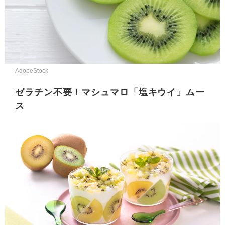
AdobeStock
ゼラチン不要！マシュマロ「塩キウイ」ムー
ス