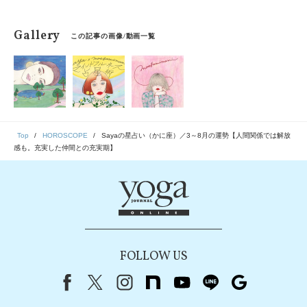
Gallery
この記事の画像/動画一覧
Top
HOROSCOPE
Sayaの星占い（かに座）／3～8月の運勢【人間関係では解放
感も。充実した仲間との充実期】
FOLLOW US
Facebook
X（旧Twitter）
instagram
note
youtube
line
Google