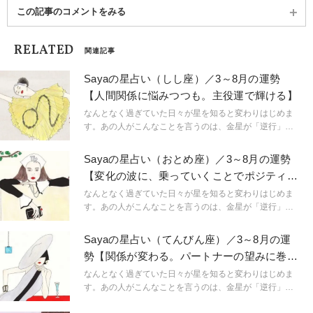
この記事のコメントをみる
RELATED
関連記事
Sayaの星占い（しし座）／3～8月の運勢
【人間関係に悩みつつも。主役運で輝ける】
なんとなく過ぎていた日々が星を知ると変わりはじめま
す。あの人がこんなことを言うのは、金星が「逆行」し
ているから。連絡ミスが多発するのは水星「逆行」のせ
い。こんなにも気持ちが盛り上がるのは満月だからと言
Sayaの星占い（おとめ座）／3～8月の運勢
うように。星という眼鏡をもつことで、小さなささやき
【変化の波に、乗っていくことでポジティヴ
や予兆にも気づき始め、「今、ここ」に集中できるよう
な展開に】
に。マインドフルに生きられるようになるのです。
なんとなく過ぎていた日々が星を知ると変わりはじめま
「今、ここ」を生きるためのマインドフルネスな占星術
す。あの人がこんなことを言うのは、金星が「逆行」し
です。
ているから。連絡ミスが多発するのは水星「逆行」のせ
い。こんなにも気持ちが盛り上がるのは満月だからと言
Sayaの星占い（てんびん座）／3～8月の運
うように。星という眼鏡をもつことで、小さなささやき
勢【関係が変わる。パートナーの望みに巻き
や予兆にも気づき始め、「今、ここ」に集中できるよう
込まれがち】
に。マインドフルに生きられるようになるのです。
なんとなく過ぎていた日々が星を知ると変わりはじめま
「今、ここ」を生きるためのマインドフルネスな占星術
す。あの人がこんなことを言うのは、金星が「逆行」し
です。
ているから。連絡ミスが多発するのは水星「逆行」のせ