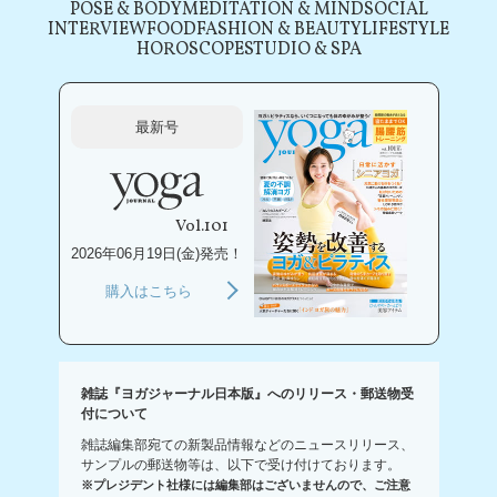
POSE & BODY
MEDITATION & MIND
SOCIAL
INTERVIEW
FOOD
FASHION & BEAUTY
LIFESTYLE
HOROSCOPE
STUDIO & SPA
最新号
Vol.101
2026年06月19日(金)発売！
購入はこちら
雑誌『ヨガジャーナル日本版』へのリリース・郵送物受
付について
雑誌編集部宛ての新製品情報などのニュースリリース、
サンプルの郵送物等は、以下で受け付けております。
※プレジデント社様には編集部はございませんので、ご注意