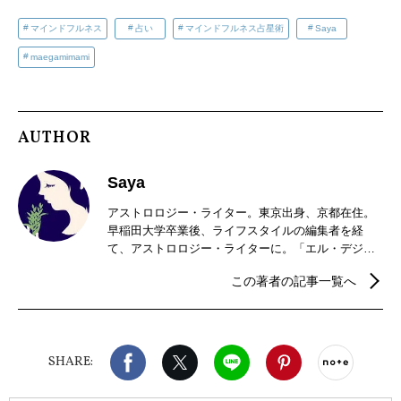
マインドフルネス
占い
マインドフルネス占星術
Saya
maegamimami
AUTHOR
Saya
アストロロジー・ライター。東京出身、京都在住。
早稲田大学卒業後、ライフスタイルの編集者を経
て、アストロロジー・ライターに。「エル・デジタ
ル」、「LEEweb」の星占いも好評。現在は、京都で
この著者の記事一覧へ
夫と二人で暮らし、星を読み、畑を耕す傍ら、茶道
のお稽古と着物遊びにいそしむ日々。新刊、『占星
術ブックガイド〜星の道の歩き方、アストロロジャ
ーとの対話集〜』（5500円/説話社）が好評発売中。
Facebook
X（旧twitter）
LINE
Pinterest
noteで
SHARE: