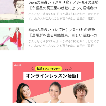
い。こんなにも気持ちが盛り上がるのは満月だからと言
Sayaの星占い（さそり座）／3～8月の運勢
うように。星という眼鏡をもつことで、小さなささやき
【守護星の冥王星の移動によって居場所の変
や予兆にも気づき始め、「今、ここ」に集中できるよう
容が始まる】
に。マインドフルに生きられるようになるのです。
なんとなく過ぎていた日々が星を知ると変わりはじめま
「今、ここ」を生きるためのマインドフルネスな占星術
す。あの人がこんなことを言うのは、金星が「逆行」し
です。
ているから。連絡ミスが多発するのは水星「逆行」のせ
い。こんなにも気持ちが盛り上がるのは満月だからと言
Sayaの星占い（いて座）／3～8月の運勢
うように。星という眼鏡をもつことで、小さなささやき
【居場所を去る可能性も。新しい活動への情
や予兆にも気づき始め、「今、ここ」に集中できるよう
熱が湧き出る】
に。マインドフルに生きられるようになるのです。
なんとなく過ぎていた日々が星を知ると変わりはじめま
「今、ここ」を生きるためのマインドフルネスな占星術
す。あの人がこんなことを言うのは、金星が「逆行」し
です。
ているから。連絡ミスが多発するのは水星「逆行」のせ
い。こんなにも気持ちが盛り上がるのは満月だからと言
うように。星という眼鏡をもつことで、小さなささやき
や予兆にも気づき始め、「今、ここ」に集中できるよう
に。マインドフルに生きられるようになるのです。
「今、ここ」を生きるためのマインドフルネスな占星術
です。