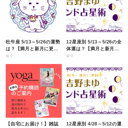
牡牛座 5/13～5/26の運勢
12星座別 5/13～5/26の全
は？【満月と新月に更
体運は？【満月と新月に
新！インド占星術】
更新！インド占星術】
0
0
【自宅にお届け！】雑誌
12星座別 4/28～5/12の運