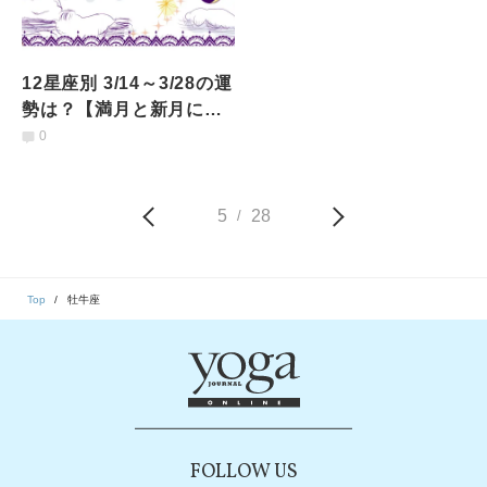
12星座別 3/14～3/28の運
勢は？【満月と新月に更
新！インド占星術】
0
5
28
/
Top
牡牛座
FOLLOW US