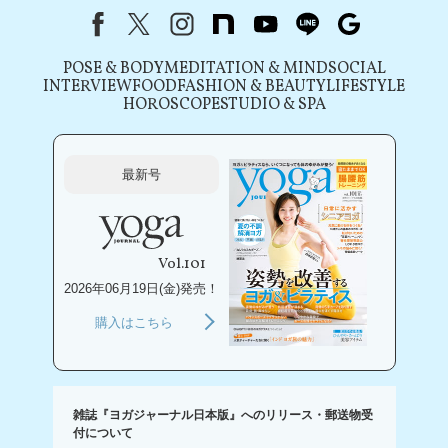
Facebook
X（旧Twitter）
instagram
note
youtube
line
Google
POSE & BODY
MEDITATION & MIND
SOCIAL
INTERVIEW
FOOD
FASHION & BEAUTY
LIFESTYLE
HOROSCOPE
STUDIO & SPA
最新号
Vol.101
2026年06月19日(金)発売！
購入はこちら
雑誌『ヨガジャーナル日本版』へのリリース・郵送物受
付について