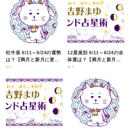
牡牛座 6/11～6/24の運勢
12星座別 6/11～6/24の全
は？【満月と新月に更
体運は？【満月と新月に
新！インド占星術】
更新！インド占星術】
0
0