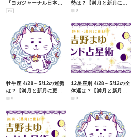
『ヨガジャーナル日本
勢は？【満月と新月に更
版』予約購読のご案内
新！インド占星術】
0
PR
牡牛座 4/28～5/12の運勢
12星座別 4/28～5/12の全
は？【満月と新月に更
体運は？【満月と新月に
新！インド占星術】
更新！インド占星術】
0
0