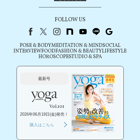
FOLLOW US
Facebook
X（旧Twitter）
instagram
note
youtube
line
Google
POSE & BODY
MEDITATION & MIND
SOCIAL
INTERVIEW
FOOD
FASHION & BEAUTY
LIFESTYLE
HOROSCOPE
STUDIO & SPA
最新号
Vol.101
2026年06月19日(金)発売！
購入はこちら