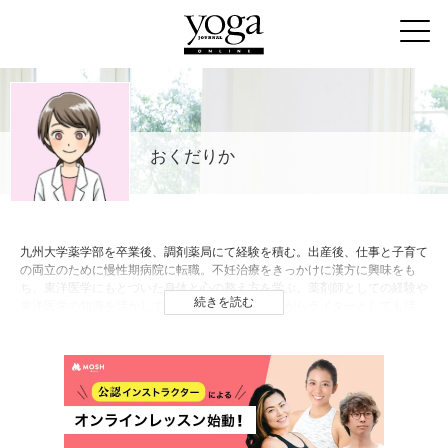
おくだりか
九州大学薬学部を卒業後、調剤薬局にて経験を積む。出産後、仕事と子育て
の両立のために慢性期病院に転職。不妊治療をきっかけに漢方に興味をも
ち、東洋医学にもとづいた身体と心の整え方を学ぶ。薬剤師としての経験や
続きを読む
東洋医学の知識を活かして、薬剤師として働きながらライターとしても活動
している。