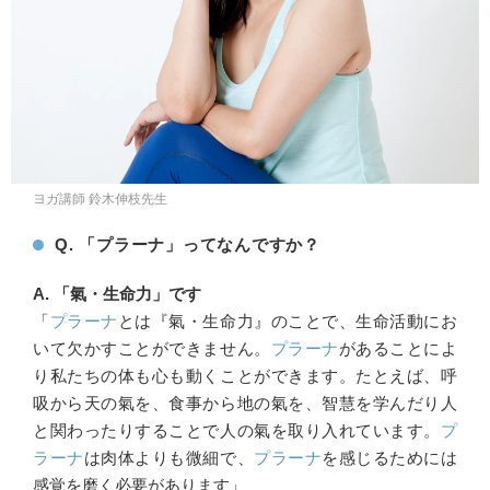
ヨガ講師 鈴木伸枝先生
Q. 「プラーナ」ってなんですか？
A. 「氣・生命力」です
「
プラーナ
とは『氣・生命力』のことで、生命活動にお
いて欠かすことができません。
プラーナ
があることによ
り私たちの体も心も動くことができます。たとえば、呼
吸から天の氣を、食事から地の氣を、智慧を学んだり人
と関わったりすることで人の氣を取り入れています。
プ
ラーナ
は肉体よりも微細で、
プラーナ
を感じるためには
感覚を磨く必要があります」