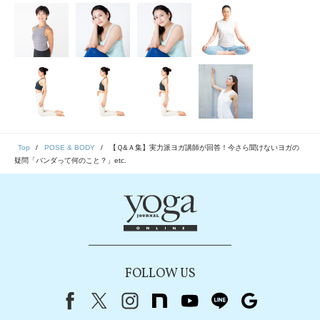
Top
POSE & BODY
【Ｑ&Ａ集】実力派ヨガ講師が回答！今さら聞けないヨガの
疑問「バンダって何のこと？」etc.
FOLLOW US
Facebook
X（旧Twitter）
instagram
note
youtube
line
Google