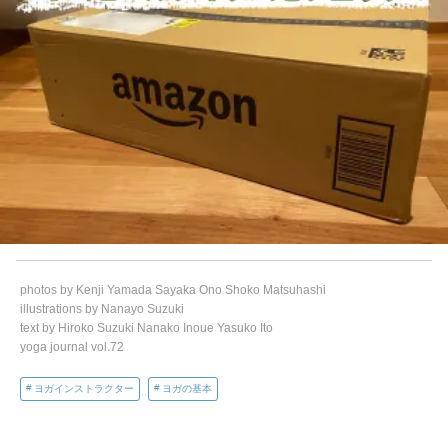
photos by Kenji Yamada Sayaka Ono Shoko Matsuhashi
illustrations by Nanayo Suzuki
text by Hiroko Suzuki Nanako Inoue Yasuko Ito
yoga journal vol.72
ヨガインストラクター
ヨガの基本