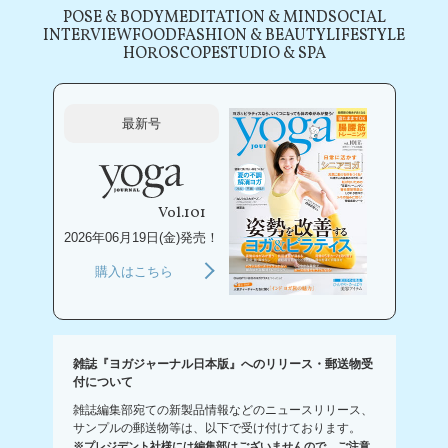
POSE & BODY
MEDITATION & MIND
SOCIAL
INTERVIEW
FOOD
FASHION & BEAUTY
LIFESTYLE
HOROSCOPE
STUDIO & SPA
最新号
Vol.101
2026年06月19日(金)発売！
購入はこちら
雑誌『ヨガジャーナル日本版』へのリリース・郵送物受
付について
雑誌編集部宛ての新製品情報などのニュースリリース、
サンプルの郵送物等は、以下で受け付けております。
※プレジデント社様には編集部はございませんので、ご注意