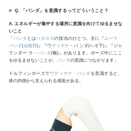
Q. 「バンダ」を意識するってどういうこと？
A. エネルギーが集中する場所に意識を向けてゆるませな
いこと
「
バンダ
とは
ハタヨガ
の技法のひとつ。主に『
ムーラ・
バンダ
(
会陰部
)』『ウ
ディヤナ
・バ ンダ(へそ下)』『ジャ
ランダー ラ・
バンダ
(喉)』があります。ポーズ中にここ
をゆるませないことが、
バンダ
の意識につながります」
ドルフィンポーズで
ウディヤナ・バンダ
を意識すると、
体の内側から支えられる感覚がある。