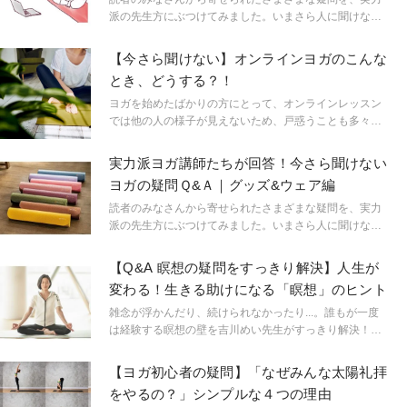
派の先生方にぶつけてみました。いまさら人に聞けない
細かな疑問にもお答えします！
【今さら聞けない】オンラインヨガのこんな
とき、どうする？！
ヨガを始めたばかりの方にとって、オンラインレッスン
では他の人の様子が見えないため、戸惑うことも多々あ
るかと思います。なんとなくでやっているけど本当はど
うしたほうがいいのか、そういった疑問にお答えしてい
実力派ヨガ講師たちが回答！今さら聞けない
きます。
ヨガの疑問Ｑ&Ａ｜グッズ&ウェア編
読者のみなさんから寄せられたさまざまな疑問を、実力
派の先生方にぶつけてみました。いまさら人に聞けない
細かな疑問にもお答えします！
【Q&A 瞑想の疑問をすっきり解決】人生が
変わる！生きる助けになる「瞑想」のヒント
雑念が浮かんだり、続けられなかったり...。誰もが一度
は経験する瞑想の壁を吉川めい先生がすっきり解決！迷
いのない状態で静かに目を閉じて瞑想から多くのギフト
を受け取って。
【ヨガ初心者の疑問】「なぜみんな太陽礼拝
をやるの？」シンプルな４つの理由