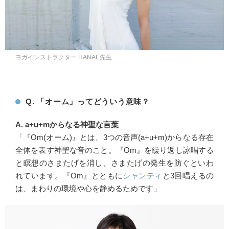
ヨガインストラクター HANAE先生
Q. 「オーム」ってどういう意味？
A. a+u+mからなる神聖な言葉
「『Om(オーム)』とは、3つの音声(a+u+m)からなる存在
全体を表す神聖な音のこと。『Om』を繰り返し詠唱する
と瞑想のさまたげを消し、さまたげの発生を防ぐといわ
れています。『Om』とともに
シャンティ
と3回唱えるの
は、まわりの環境や心を静めるためです」