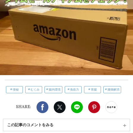
便秘
むくみ
腸内環境
免疫力
胃腸
腰痛解消
Facebook
X（旧twitter）
LINE
Pinterest
noteで
SHARE:
この記事のコメントをみる