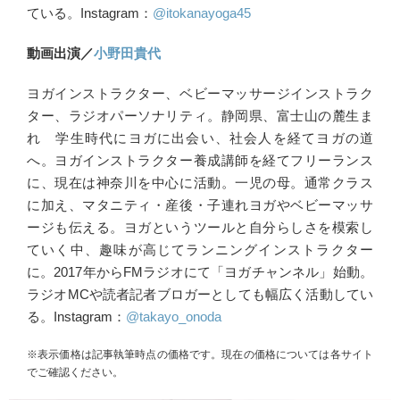
ている。Instagram：
@itokanayoga45
動画出演／
小野田貴代
ヨガインストラクター、ベビーマッサージインストラク
ター、ラジオパーソナリティ。静岡県、富士山の麓生ま
れ 学生時代にヨガに出会い、社会人を経てヨガの道
へ。ヨガインストラクター養成講師を経てフリーランス
に、現在は神奈川を中心に活動。一児の母。通常クラス
に加え、マタニティ・産後・子連れヨガやベビーマッサ
ージも伝える。ヨガというツールと自分らしさを模索し
ていく中、趣味が高じてランニングインストラクター
に。2017年からFMラジオにて「ヨガチャンネル」始動。
ラジオMCや読者記者ブロガーとしても幅広く活動してい
る。Instagram：
@takayo_onoda
※表示価格は記事執筆時点の価格です。現在の価格については各サイト
でご確認ください。