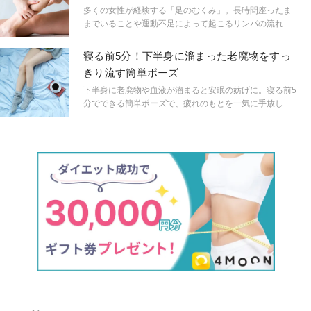
活」です！手軽にはじめられる「#腸活ライフ」を送るヒ
多くの女性が経験する「足のむくみ」。長時間座ったま
ントをご紹介します。
までいることや運動不足によって起こるリンパの流れの
滞りが原因のひとつです。滞ったものは流して問題解
決！リンパの流れを促すヨガポーズをして、むくみの解
寝る前5分！下半身に溜まった老廃物をすっ
消や予防の習慣をつけてみませんか？
きり流す簡単ポーズ
下半身に老廃物や血液が溜まると安眠の妨げに。寝る前5
分でできる簡単ポーズで、疲れのもとを一気に手放しま
しょう！ ヨガティーチャーの中村優希先生に教えても
らいました。