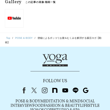
Gallery
この記事の画像/動画一覧
Top
POSE & BODY
便秘によるポッコリお腹＆むくみを解消する腸活ヨガ【動
画】
FOLLOW US
Facebook
X（旧Twitter）
instagram
note
youtube
line
Google
POSE & BODY
MEDITATION & MIND
SOCIAL
INTERVIEW
FOOD
FASHION & BEAUTY
LIFESTYLE