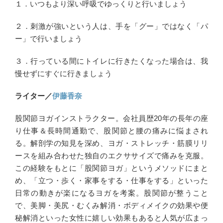
１．いつもより深い呼吸でゆっくりと行いましょう
２．刺激が強いという人は、手を「グー」ではなく「パ
ー」で行いましょう
３．行っている間にトイレに行きたくなった場合は、我
慢せずにすぐに行きましょう
ライター／
伊藤香奈
股関節ヨガインストラクター。会社員歴20年の長年の座
り仕事＆長時間通勤で、股関節と腰の痛みに悩まされ
る。解剖学の知見を深め、ヨガ・ストレッチ・筋膜リリ
ースを組み合わせた独自のエクササイズで痛みを克服。
この経験をもとに「股関節ヨガ」というメソッドにまと
め、「立つ・歩く・家事をする・仕事をする」といった
日常の動きが楽になるヨガを考案。股関節が整うこと
で、美脚・美尻・むくみ解消・ボディメイクの効果や便
秘解消といった女性に嬉しい効果もあると人気が広まっ