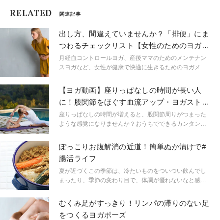
RELATED
関連記事
出し方、間違えていませんか？「排便」にま
つわるチェックリスト【女性のためのヨガ知
識】
月経血コントロールヨガ、産後ママのためのメンテナン
スヨガなど、女性が健康で快適に生きるためのヨガメソ
ッドを発信している仁平美香さんの連載がスタート。便
秘や排泄について、生理中に気を付けたいこと、いつか
【ヨガ動画】座りっぱなしの時間が長い人
子供が欲しい女性が気を付けたいことなど、知っておく
に！股関節をほぐす血流アップ・ヨガストレ
ことでより日々が快適になる「女性のためのヨガ知識」
ッチ
をお届けします。
座りっぱなしの時間が増えると、股関節周りがつまった
ような感覚になりませんか？おうちでできるカンタンヨ
ガストレッチ4選をご紹介。約7分の動画付きなので、動
画に合わせて動いてみてくださいね。
ぽっこりお腹解消の近道！簡単ぬか漬けで#
腸活ライフ
夏が近づくこの季節は、冷たいものをついつい飲んでし
まったり、季節の変わり目で、体調が優れないなと感じ
やすいですね。お腹の冷えや、肌アレ、痩せにくい体質
などのプチ不調の原因は、実は腸内環境が不安定になっ
むくみ足がすっきり！リンパの滞りのない足
ている可能性が高いのです。そこで注目を集めているの
をつくるヨガポーズ
が、腸を整え、からだの内側からキレイをつくる「腸