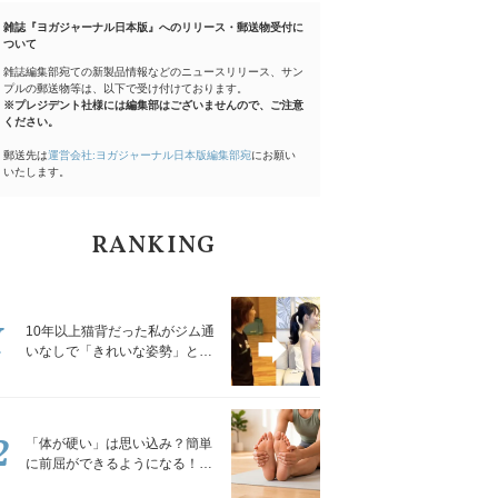
雑誌『ヨガジャーナル日本版』へのリリース・郵送物受付に
ついて
雑誌編集部宛ての新製品情報などのニュースリリース、サン
プルの郵送物等は、以下で受け付けております。
※プレジデント社様には編集部はございませんので、ご注意
ください。
郵送先は
運営会社:ヨガジャーナル日本版編集部宛
にお願い
いたします。
RANKING
1
10年以上猫背だった私がジム通
いなしで「きれいな姿勢」と褒
められるようになった秘密の習
慣
2
「体が硬い」は思い込み？簡単
に前屈ができるようになる！腿
裏を少しずつゆるめる「前屈ス