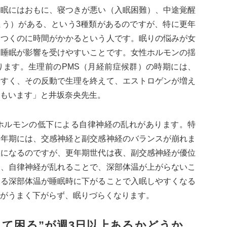
不眠にはおもに、寝つきが悪い（入眠困難）、中途覚醒
まう）がある、という3種類があるのですが、特に更年
寝つくのに時間がかかるという人です。眠りの悩みが女
に睡眠が影響を受けやすいことです。女性ホルモンの揺
ります。生理前のPMS（月経前症候群）の時期には、
やすく、その反動で生理を終えて、エストロゲンが増え
もいます」と井坂奈央先生。
ホルモンの低下による自律神経の乱れがあります。特
更年期には、交感神経と副交感神経のバランスが崩れま
位になるのですが、更年期世代は夜、副交感神経が優位
た、自律神経が乱れることで、深部体温が上がらないこ
いる深部体温が睡眠時に下がることで入眠しやすくなる
がうまく下がらず、眠りづらくなります。
して困る”が週3日以上あるかどうか