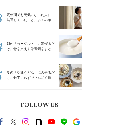
トレッチ」
3
更年期でも元気になった人に、
共通していたこと。多くの相談
を受けてきた私が言える、たっ
たひとつのこと
4
朝の「ヨーグルト」に混ぜるだ
け。骨を支える栄養素をまとめ
て補える食材3選｜管理栄養士が
解説
5
夏の「冷凍うどん」にのせるだ
け。包丁いらずでたんぱく質を
補える組み合わせ3選｜管理栄養
士が解説
FOLLOW US
Facebook
X（旧twitter）
instagram
note
Youtube
line
Google