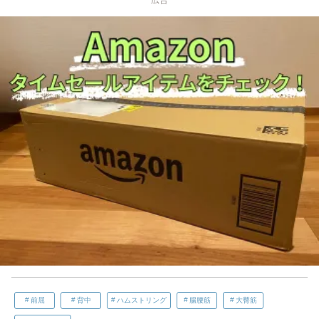
前屈
背中
ハムストリング
腸腰筋
大臀筋