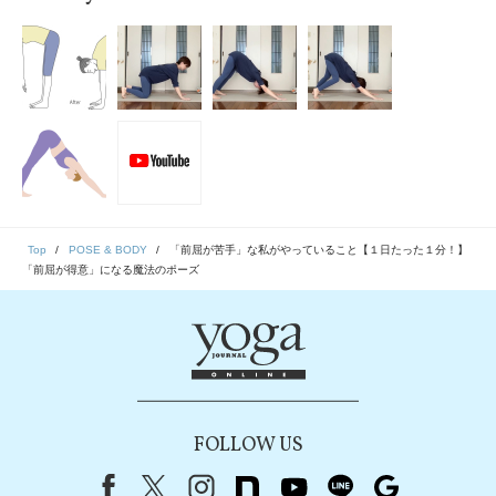
Top
POSE & BODY
「前屈が苦手」な私がやっていること【１日たった１分！】
「前屈が得意」になる魔法のポーズ
FOLLOW US
Facebook
X（旧Twitter）
instagram
note
youtube
line
Google