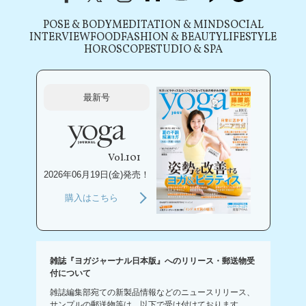
POSE & BODY
MEDITATION & MIND
SOCIAL
INTERVIEW
FOOD
FASHION & BEAUTY
LIFESTYLE
HOROSCOPE
STUDIO & SPA
最新号
Vol.101
2026年06月19日(金)発売！
購入はこちら
雑誌『ヨガジャーナル日本版』へのリリース・郵送物受
付について
雑誌編集部宛ての新製品情報などのニュースリリース、
サンプルの郵送物等は、以下で受け付けております。