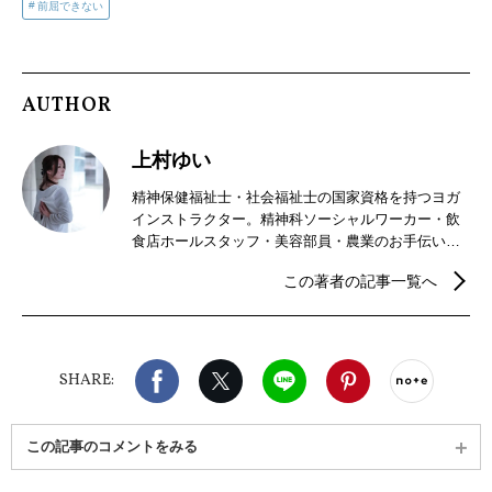
前屈できない
AUTHOR
上村ゆい
精神保健福祉士・社会福祉士の国家資格を持つヨガ
インストラクター。精神科ソーシャルワーカー・飲
食店ホールスタッフ・美容部員・農業のお手伝いな
ど幅広い職種を経験し、2017年からフリーランスの
この著者の記事一覧へ
ヨガインストラクターとして様々な場所でレッスン
をしている。どちらかというと身体が硬めのヨガイ
ンストラクター。自身の身体の硬さを活かしたヨガ
レッスンは、50代以降の方に人気。
Facebook
X（旧twitter）
LINE
Pinterest
noteで
SHARE:
この記事のコメントをみる