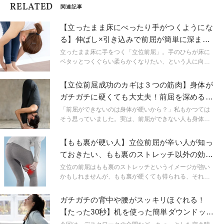
RELATED
関連記事
【立ったまま床にべったり手がつくようにな
る】伸ばし×引き込みで前屈が簡単に深まる
「神ほぐし」
立ったまま床に手をつく「立位前屈」。手のひらが床に
ベタッとつくぐらい柔らかくなりたい、という人に向け
たストレッチをご紹介します。キーワードは「伸ばし」
と「引き込み」です！
【立位前屈成功のカギは３つの筋肉】身体が
ガチガチに硬くても大丈夫！前屈を深めるほ
ぐしストレッチ
「前屈ができないのは身体が硬いから？」私もかつては
そう思っていました。実は、前屈ができない人も身体全
部が硬いわけではない場合があります。「お尻・太もも
裏・腸腰筋」の３つの筋肉を意識することで、前屈はみ
【もも裏が硬い人】立位前屈が辛い人が知っ
るみる深まります。今回は、その３つの筋肉をまとめて
ておきたい、もも裏のストレッチ以外の効果
ほぐせるストレッチをご紹介します。
と3つのコツ
立位の前屈はもも裏のストレッチというイメージが強い
かもしれませんが、もも裏が硬くても得られる、それ以
外の効果を知っていますか？そして、もも裏に負担をか
けずにポーズを行うにはどうしたら良いでしょうか？
ガチガチの背中や腰がスッキリほぐれる！
【たった30秒】机を使った簡単ダウンドッグ
ストレッチ