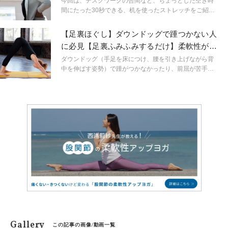
今回は、デスクワークの合間など、ちょっとした空き時
間にたった30秒できる、机を使ったストレッチをご紹介
します。座りっぱなしの人必見！ガチガチになった背中
や腰をほぐして、体も心もスッキリさせましょう。ヨガ
【足裏ほぐし】ダウンドッグで踵つかない人
のダウンドッグポーズをイメージしたストレッチです。
に必見【足裏ふみふみするだけ】柔軟性がア
大きく伸びをする犬のように、気持ちよく背面全体を伸
ップするエクサ
ばしてみて！
ダウンドッグ（手足を床につけ、腰を引き上げながら背
中を伸ばす姿勢）で踵がつかなかったり、前屈が苦手な
方は実は足裏が硬くなっているかもしれません。今回ご
紹介する足裏ほぐしを行えばたった一回で踵がつくよう
になったり、前屈が深まる可能性が高まりますよ。
Gallery
この記事の画像/動画一覧