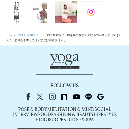
Top
POSE & BODY
【四十肩対策に】腕を耳の横まで上げるのが辛くなってきた
人に！肋骨をさすってほぐすだけ前鋸筋ほぐし
FOLLOW US
Facebook
X（旧Twitter）
instagram
note
youtube
line
Google
POSE & BODY
MEDITATION & MIND
SOCIAL
INTERVIEW
FOOD
FASHION & BEAUTY
LIFESTYLE
HOROSCOPE
STUDIO & SPA