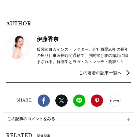
AUTHOR
伊藤香奈
股関節ヨガインストラクター。会社員歴20年の長年
の座り仕事＆長時間通勤で、股関節と腰の痛みに悩
まされる。解剖学とヨガ・ストレッチ・筋膜リリー
ス・骨格調整などを学び自らの痛みを克服した経験
この著者の記事一覧へ
をもとに、オリジナルメソッド「股関節ヨガ」を考
案。「立つ・歩く・家事をする・仕事をする」とい
った日常の動きが楽になるほか、股関節が整うこと
で、美脚・美尻・むくみ解消・ボディメイクの効果
Facebook
X（旧twitter）
LINE
Pinterest
noteで
や便秘解消といった女性に嬉しい効果もあると人気
SHARE:
が広まっている。
この記事のコメントをみる
RELATED
関連記事