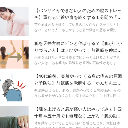
【バンザイができない人のための脇ストレッ
チ】重だるい首や肩を軽くする１分間の「前
鋸筋ほぐし」
首や肩まわりをほぐしているのになかなかスッキリとし
ない、という人。もしかすると肩の動きの悪さや重だる
さの原因は、脇の下の硬さにあるかもしれません。1分で
できる前鋸筋ほぐしを試してみてください。
腕を天井方向にピンと伸ばせる？【腕が上が
りづらい人】はぜひやって！前鋸筋を伸ばす
3つのストレッチ
両腕を上げたときに耳横までピンっと上げることができ
ない人は、ある筋肉の強張りが原因の可能性がありま
す。今回はその原因となる筋肉を伸ばす方法をご紹介し
ます！
【40代前後、突然やってくる肩の痛みの原因
と予防法】前鋸筋を覚醒する「かんたんエク
ササイズ」
40歳を超えると、ある日突然やってくる肩の痛み。その
うち肩が上がらなくなり、髪を結んだり、手を腰に回せ
なくなることも。簡単エクササイズで予防しましょう。
【腕を上げると肩が痛い人はやってみて】四
十肩や五十肩でも無理なく上がる「腕の動か
し方」
体を動かしていてどこかが痛いと感じたとき、大抵は本