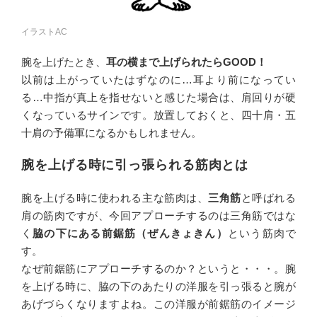
イラストAC
腕を上げたとき、
耳の横まで上げられたらGOOD！
以前は上がっていたはずなのに…耳より前になってい
る…中指が真上を指せないと感じた場合は、肩回りが硬
くなっているサインです。放置しておくと、四十肩・五
十肩の予備軍になるかもしれません。
腕を上げる時に引っ張られる筋肉とは
腕を上げる時に使われる主な筋肉は、
三角筋
と呼ばれる
肩の筋肉ですが、今回アプローチするのは三角筋ではな
く
脇の下にある前鋸筋（ぜんきょきん）
という筋肉で
す。
なぜ前鋸筋にアプローチするのか？というと・・・。腕
を上げる時に、脇の下のあたりの洋服を引っ張ると腕が
あげづらくなりますよね。この洋服が前鋸筋のイメージ