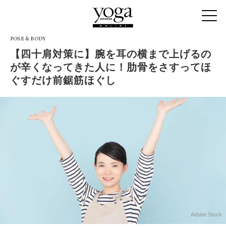
POSE & BODY
【四十肩対策に】腕を耳の横まで上げるの
が辛くなってきた人に！肋骨をさすってほ
ぐすだけ前鋸筋ほぐし
Adobe Stock