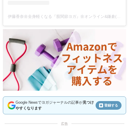
伊藤香奈🌼全身軽くなる『股関節ヨガ』🌼オンライン&鎌倉(@itokanayoga45)がシェアした投稿
Google Newsでヨガジャーナルの記事が
見つけ
登録する
やすくなります
広告