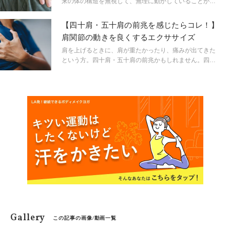
来の体の構造を無視して、無理に動かしていることが原
因です。そこには「この動きをするときはこうするもの
である」というような思い込みが根付いているもの。そ
【四十肩・五十肩の前兆を感じたらコレ！】
こで、体を効率的に使うアレクサンダーテクニークとヨ
肩関節の動きを良くするエクササイズ
ガの実践者が、違和感や痛みなどの体にまつわる「負」
とそこにある思い込みについて、解剖学的な視点を交え
肩を上げるときに、肩が重たかったり、痛みが出てきた
て考察します。
という方。四十肩・五十肩の前兆かもしれません。四十
肩・五十肩について基礎的な知識と簡単な対処法を学ん
でおきましょう！
Gallery
この記事の画像/動画一覧