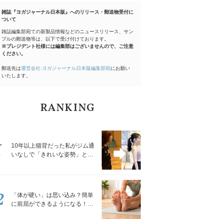
雑誌『ヨガジャーナル日本版』へのリリース・郵送物受付に
ついて
雑誌編集部宛ての新製品情報などのニュースリリース、サン
プルの郵送物等は、以下で受け付けております。
※プレジデント社様には編集部はございませんので、ご注意
ください。
郵送先は
運営会社:ヨガジャーナル日本版編集部宛
にお願い
いたします。
RANKING
1
10年以上猫背だった私がジム通
いなしで「きれいな姿勢」と褒
められるようになった秘密の習
慣
2
「体が硬い」は思い込み？簡単
に前屈ができるようになる！腿
裏を少しずつゆるめる「前屈ス