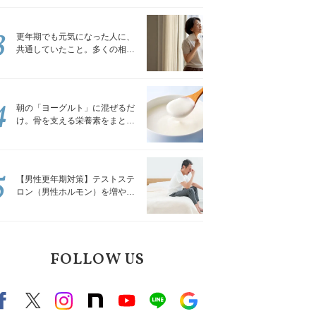
トレッチ」
3
更年期でも元気になった人に、
共通していたこと。多くの相談
を受けてきた私が言える、たっ
たひとつのこと
4
朝の「ヨーグルト」に混ぜるだ
け。骨を支える栄養素をまとめ
て補える食材3選｜管理栄養士が
解説
5
【男性更年期対策】テストステ
ロン（男性ホルモン）を増やす
「５つの食品」
FOLLOW US
Facebook
X（旧twitter）
instagram
note
Youtube
line
Google