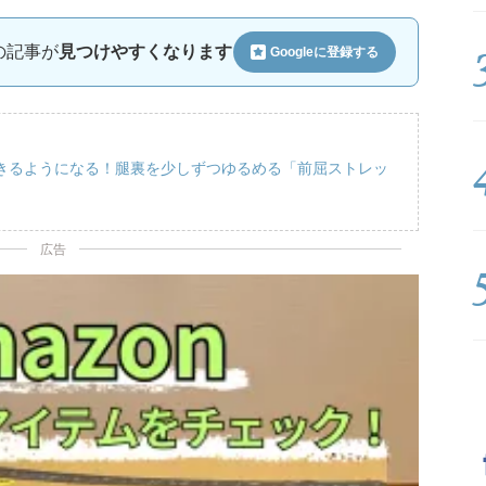
ルの記事が
見つけやすくなります
Googleに
登録する
きるようになる！腿裏を少しずつゆるめる「前屈ストレッ
広告