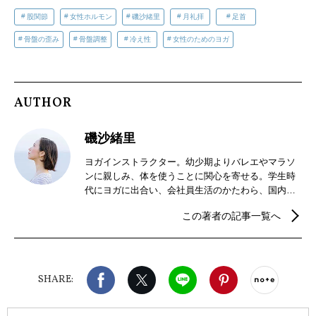
股関節
女性ホルモン
磯沙緒里
月礼拝
足首
骨盤の歪み
骨盤調整
冷え性
女性のためのヨガ
AUTHOR
磯沙緒里
ヨガインストラクター。幼少期よりバレエやマラソ
ンに親しみ、体を使うことに関心を寄せる。学生時
代にヨガに出合い、会社員生活のかたわら、国内外
でさまざまなヨガを学び、本格的にその世界へと導
この著者の記事一覧へ
かれてインストラクターに。現在は、スタイルに捉
われずにヨガを楽しんでもらえるよう、様々なシチ
ュエーチョンやオンラインでのレッスンも行う。雑
誌やウェブなどのヨガコンテンツ監修のほか、大規
Facebook
X（旧twitter）
LINE
Pinterest
noteで
模ヨガイベントプロデュースも手がける。
SHARE: