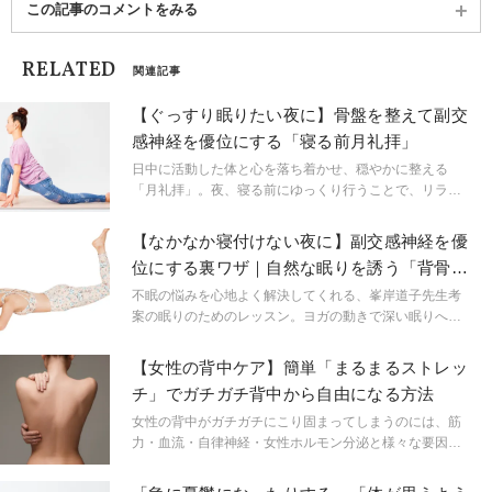
この記事のコメントをみる
RELATED
関連記事
【ぐっすり眠りたい夜に】骨盤を整えて副交
感神経を優位にする「寝る前月礼拝」
日中に活動した体と心を落ち着かせ、穏やかに整える
「月礼拝」。夜、寝る前にゆっくり行うことで、リラッ
クス効果のある副交感神経が優位になり、眠りへと導か
れます。
【なかなか寝付けない夜に】副交感神経を優
位にする裏ワザ｜自然な眠りを誘う「背骨ゆ
るめヨガ」
不眠の悩みを心地よく解決してくれる、峯岸道子先生考
案の眠りのためのレッスン。ヨガの動きで深い眠りへと
導くヒントを誌面でご紹介！就寝前に、ぜひ試してみ
て。
【女性の背中ケア】簡単「まるまるストレッ
チ」でガチガチ背中から自由になる方法
女性の背中がガチガチにこり固まってしまうのには、筋
力・血流・自律神経・女性ホルモン分泌と様々な要因が
関係しています。この背中の不快感を解消することは、
体がスッキリとして深い呼吸ができるようになり、自律