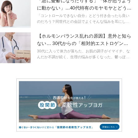
「急に憂鬱になったりする」「体が思うよう
神経ー女性ホルモンバランスを整えるきっかけとなり、
に動かない」…40代特有のモヤモヤとどう付
ボディラインも整ってくるという良いことばかりです。
き合う？
今回は背中上部の筋肉「僧帽筋」をポイントにした、簡
「コントロールできない自分」とどう付き合ったら良い
単にできる「まるまるストレッチ」をご紹介します。
のだろう？同世代との会話でよくそんな悩みを耳にしま
す。更年期特有のホルモンバランスの乱れは身体と心を
コントロールするのが大変！40代半ばの私もそう実感し
【ホルモンバランス乱れの原因】意外と知ら
ています。そんな時に少し手助けになるのが、ヨガで伝
ない… 30代からの「相対的エストロゲン過
えられる「自分自身をコントロールする」方法。今回
剰」とは？
は、そんな不調と上手に付き合うために取り入れたい３
30代に入って体力が落ちた、お肌の調子がイマイチ、な
つの習慣をお伝えしていきます。
んだか不調が続く、生理の悩みが多くなった、鬱っぽ
い、PMSがひどい、女性特有の疾患に悩んでいる……な
どなど、体の変化を感じている方も多いのではないでし
ょうか。 20代は気にならなかった事でも、特に35歳頃か
ら女性の体には大きなホルモンの変化が起きるのです。
その変化に伴って起きるのが相対的エストロゲン過剰(エ
ストロゲンドミナンス)。よく目にするホルモンバランス
の乱れから来る症状は、このエストロゲンドミナンスに
よって起こっている事が実は多いのです。