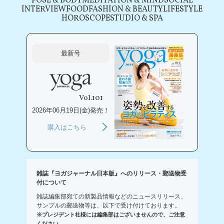
POSE & BODY
MEDITATION & MIND
SOCIAL
INTERVIEW
FOOD
FASHION & BEAUTY
LIFESTYLE
HOROSCOPE
STUDIO & SPA
最新号
Vol.101
2026年06月19日(金)発売！
購入はこちら
雑誌『ヨガジャーナル日本版』へのリリース・郵送物受
付について
雑誌編集部宛ての新製品情報などのニュースリリース、
サンプルの郵送物等は、以下で受け付けております。
※プレジデント社様には編集部はございませんので、ご注意
ください。