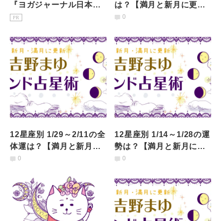
『ヨガジャーナル日本
は？【満月と新月に更
版』予約購読のご案内
新！インド占星術】
0
PR
12星座別 1/29～2/11の全
12星座別 1/14～1/28の運
体運は？【満月と新月に
勢は？【満月と新月に更
更新！インド占星術】
新！インド占星術】
0
0