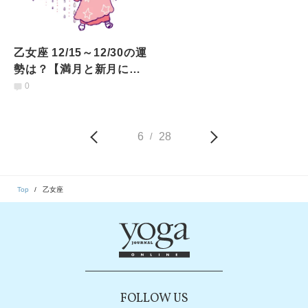
乙女座 12/15～12/30の運
勢は？【満月と新月に更
新！インド占星術】
0
6
28
/
Top
乙女座
FOLLOW US