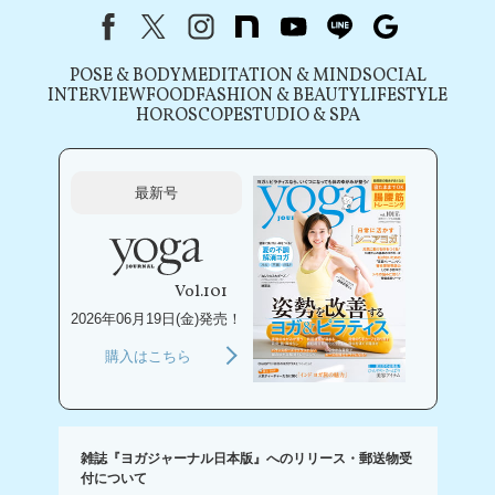
Facebook
X（旧Twitter）
instagram
note
youtube
line
Google
POSE & BODY
MEDITATION & MIND
SOCIAL
INTERVIEW
FOOD
FASHION & BEAUTY
LIFESTYLE
HOROSCOPE
STUDIO & SPA
最新号
Vol.101
2026年06月19日(金)発売！
購入はこちら
雑誌『ヨガジャーナル日本版』へのリリース・郵送物受
付について