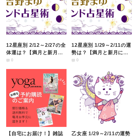
12星座別 2/12～2/27の全
12星座別 1/29～2/11の運
体運は？【満月と新月に
勢は？【満月と新月に更
更新！インド占星術】
新！インド占星術】
0
0
【自宅にお届け！】雑誌
乙女座 1/29～2/11の運勢