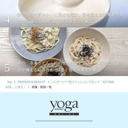
朝の「ヨーグルト」に混ぜるだけ。骨を支える栄養素をま
4
とめて補える食材3選｜管理栄養士が解説
夏の「冷凍うどん」にのせるだけ。包丁いらずでたんぱく
5
質を補える組み合わせ3選｜管理栄養士が解説
Top
FASHION & BEAUTY
バンクーバー発ファッションブランド「KIT AND
ACE」に潜入！
画像・動画一覧