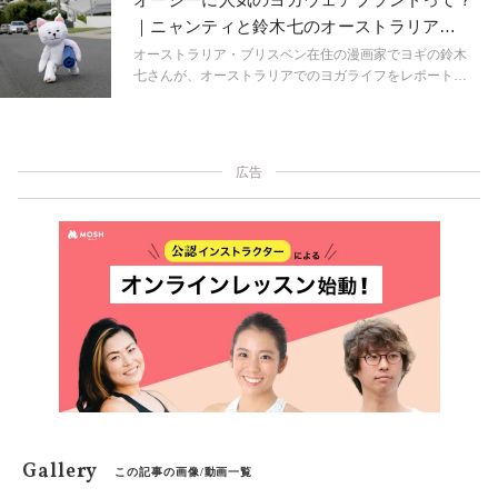
発信地ソーホーにオープンしました。約1,400平方メート
｜ニャンティと鈴木七のオーストラリア
ルの広大な店舗には、機能素材や環境への配慮にこだわ
Yoga日記Vol.2
ったエコ＋スタイリッシュなヨガウェアがズラリ。定番
オーストラリア・ブリスベン在住の漫画家でヨギの鈴木
から新作までどれにしようか悩んでしまいそうです！
七さんが、オーストラリアでのヨガライフをレポート！
ヨガジャーナル日本版で大人気『漫画で読むヨガ哲学』
に登場するヨガキャット「ニャンティ」と一緒にナビゲ
ートします。
広告
Gallery
この記事の画像/動画一覧