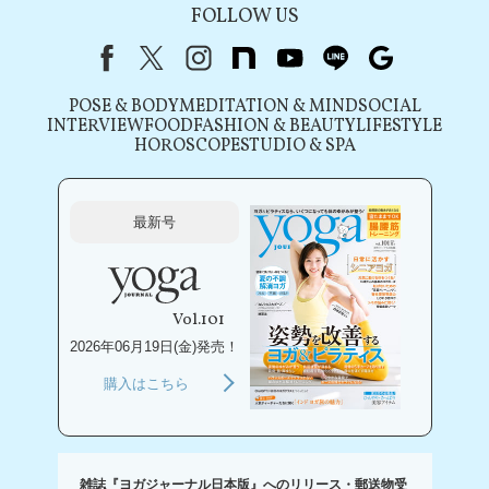
FOLLOW US
Facebook
X（旧Twitter）
instagram
note
youtube
line
Google
POSE & BODY
MEDITATION & MIND
SOCIAL
INTERVIEW
FOOD
FASHION & BEAUTY
LIFESTYLE
HOROSCOPE
STUDIO & SPA
最新号
Vol.101
2026年06月19日(金)発売！
購入はこちら
雑誌『ヨガジャーナル日本版』へのリリース・郵送物受