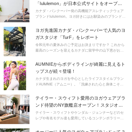
「lululemon」が日本公式サイトをオープ
ン！
カナダ・バンクーバー発の高機能アスレティックウェア
ブランドlululemon。ヨガ好きにはお馴染みのブランドで
すが、“一日一汗”(1日1回体と心を動かすこと)をデジタル
上でも広げるべく、日本公式サイト「lululemon Online
ヨガ先進国カナダ・バンクーバーで人気のヨ
Store」が5月21日(火)にオープンする。今回は、豊富な
ガスタジオ「TurF」をレポート
アイテムの中から定番レギンスとこれからの夏に活躍し
そうなトップスをお届けします。
令和元年の夏休みのご予定はお決まりですか？ これから
最高のシーズンを迎えるカナダに留学中の山下恵がお届
けするカナダのヨガ事情やライフスタイル。今回はバン
クーバーにある人気のヨガスタジオ「TurF」をご紹介し
AUMNIEからボディラインが綺麗に見えるト
ます。
ップスが続々登場！
カナダ生まれのヨガを中心としたライフスタイルブラン
ドAUMNIE（アムニー）。「洗練された心と身体こそが
美しいライフスタイルを作り上げる」というブランドコ
ンセプトを元に、健康的でスタイリッシュなウェアが多
テイラー・スウィフト愛用のヨガウェアブラ
数揃います。中でも、美しい姿勢を保ち続けられ、ボデ
ンド待望のNY旗艦店オープン！スタジオも
ィラインが綺麗に見えるトップス４つをピックアップ！
併設
テイラー・スウィフトやケンダル・ジェンナーなどのセ
レブや有名モデル達も愛用しているコンテンポラリーな
ヨガウェアブランド「Alo Yoga（アロヨガ）」 。このア
ロヨガの待望のニューヨークの旗艦店が、先月トレンド
オージーに人気のヨガウェアブランドって？