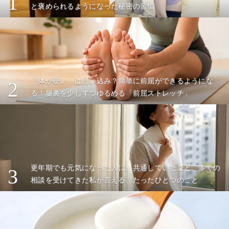
1
と褒められるようになった秘密の習慣
「体が硬い」は思い込み？簡単に前屈ができるようにな
2
る！腿裏を少しずつゆるめる「前屈ストレッチ」
更年期でも元気になった人に、共通していたこと。多くの
3
相談を受けてきた私が言える、たったひとつのこと