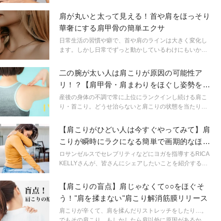
サージに行く時間もないし、誰かが肩をもんでくれるわ
けでもない…とお悩みの方は、筋膜リリースに使うフォ
肩が丸いと太って見える！首や肩をほっそり
ームローラーを使って30秒で肩をほぐしていきましょ
華奢にする肩甲骨の簡単エクサ
う！
日常生活の習慣や癖で、首や肩のラインは大きく変化し
ます。しかし日常でずっと動かしているわけにもいかな
いのが現状ですよね。ちょっとした時間でほっそりとし
た首や肩ラインを作れる簡単エクササイズのご紹介で
二の腕が太い人は肩こりが原因の可能性ア
す。
リ！？【肩甲骨・肩まわりをほぐし姿勢を整
える】簡単ヨガ
産後の身体の不調で常に上位にランクインし続ける肩こ
り・首こり。どうせ治らないと肩こりの状態を当たり前
に諦めているママさんも沢山。実はこの肩こりが二の腕
のたるみを作る原因にも！肩周りのコリをほぐし二の腕
【肩こりがひどい人は今すぐやってみて】肩
もスッキリさせていきましょう！
こりが瞬時にラクになる簡単で画期的なほぐ
しワザ
ロサンゼルスでセレブリティなどにヨガを指導するRICA
KELLYさんが、皆さんにシェアしたいことを紹介する
「Self care TIPS at home」。今回は肩こりがラクになる
魔法のほぐしワザをご紹介。
【肩こりの盲点】肩じゃなくて○○をほぐそ
う！"肩を揉まない"肩こり解消筋膜リリース
肩こりが辛くて、肩を揉んだりストレッチをしたり…。
でもその肩こり、もしかしたら肩以外に原因があるか