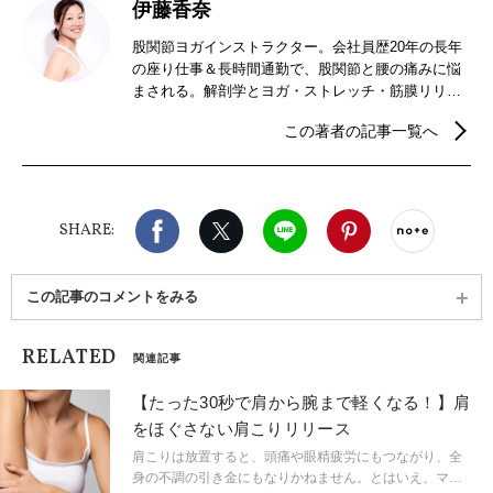
伊藤香奈
股関節ヨガインストラクター。会社員歴20年の長年
の座り仕事＆長時間通勤で、股関節と腰の痛みに悩
まされる。解剖学とヨガ・ストレッチ・筋膜リリー
ス・骨格調整などを学び自らの痛みを克服した経験
この著者の記事一覧へ
をもとに、オリジナルメソッド「股関節ヨガ」を考
案。「立つ・歩く・家事をする・仕事をする」とい
った日常の動きが楽になるほか、股関節が整うこと
で、美脚・美尻・むくみ解消・ボディメイクの効果
Facebook
X（旧twitter）
LINE
Pinterest
noteで
や便秘解消といった女性に嬉しい効果もあると人気
SHARE:
が広まっている。
この記事のコメントをみる
RELATED
関連記事
【たった30秒で肩から腕まで軽くなる！】肩
をほぐさない肩こりリリース
肩こりは放置すると、頭痛や眼精疲労にもつながり、全
身の不調の引き金にもなりかねません。とはいえ、マッ