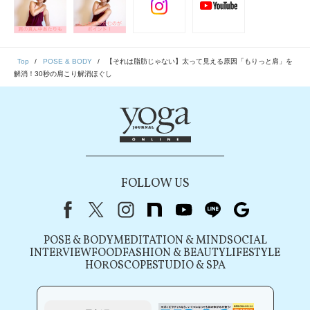
Top
POSE & BODY
【それは脂肪じゃない】太って見える原因「もりっと肩」を
解消！30秒の肩こり解消ほぐし
FOLLOW US
Facebook
X（旧Twitter）
instagram
note
youtube
line
Google
POSE & BODY
MEDITATION & MIND
SOCIAL
INTERVIEW
FOOD
FASHION & BEAUTY
LIFESTYLE
HOROSCOPE
STUDIO & SPA