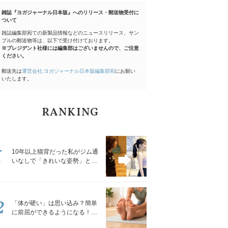
雑誌『ヨガジャーナル日本版』へのリリース・郵送物受付に
ついて
雑誌編集部宛ての新製品情報などのニュースリリース、サン
プルの郵送物等は、以下で受け付けております。
※プレジデント社様には編集部はございませんので、ご注意
ください。
郵送先は
運営会社:ヨガジャーナル日本版編集部宛
にお願い
いたします。
RANKING
1
10年以上猫背だった私がジム通
いなしで「きれいな姿勢」と褒
められるようになった秘密の習
慣
2
「体が硬い」は思い込み？簡単
に前屈ができるようになる！腿
裏を少しずつゆるめる「前屈ス