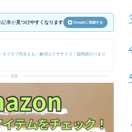
ルの記事が
見つけやすくなります
Googleに
登録する
〈タプタプ内太もも〉解消エクササイズ｜股関節のつまり
広告