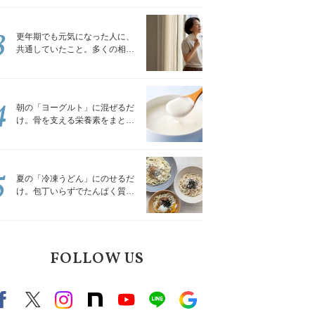
トレッチ」
3
更年期でも元気になった人に、
共通していたこと。多くの相談
を受けてきた私が言える、たっ
たひとつのこと
4
朝の「ヨーグルト」に混ぜるだ
け。骨を支える栄養素をまとめ
て補える食材3選｜管理栄養士が
解説
5
夏の「冷凍うどん」にのせるだ
け。包丁いらずでたんぱく質を
補える組み合わせ3選｜管理栄養
士が解説
FOLLOW US
Facebook
X（旧twitter）
instagram
note
Youtube
line
Google