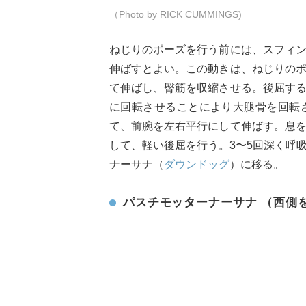
（Photo by RICK CUMMINGS)
ねじりのポーズを行う前には、スフィ
伸ばすとよい。この動きは、ねじりの
て伸ばし、臀筋を収縮させる。後屈す
に回転させることにより大腿骨を回転
て、前腕を左右平行にして伸ばす。息
して、軽い後屈を行う。3〜5回深く呼
ナーサナ（
ダウンドッグ
）に移る。
パスチモッターナーサナ （西側