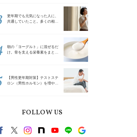
トレッチ」
3
更年期でも元気になった人に、
共通していたこと。多くの相談
を受けてきた私が言える、たっ
たひとつのこと
4
朝の「ヨーグルト」に混ぜるだ
け。骨を支える栄養素をまとめ
て補える食材3選｜管理栄養士が
解説
5
【男性更年期対策】テストステ
ロン（男性ホルモン）を増やす
「５つの食品」
FOLLOW US
Facebook
X（旧twitter）
instagram
note
Youtube
line
Google