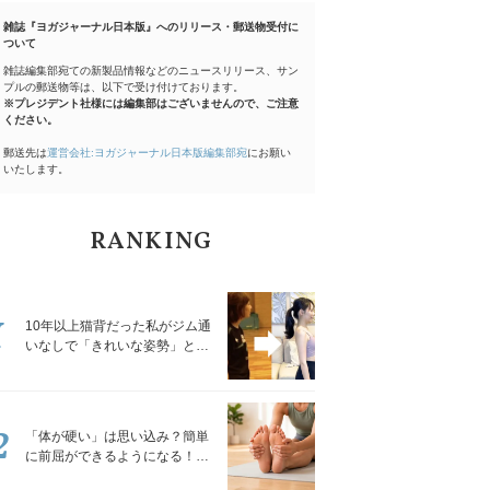
雑誌『ヨガジャーナル日本版』へのリリース・郵送物受付に
ついて
雑誌編集部宛ての新製品情報などのニュースリリース、サン
プルの郵送物等は、以下で受け付けております。
※プレジデント社様には編集部はございませんので、ご注意
ください。
郵送先は
運営会社:ヨガジャーナル日本版編集部宛
にお願い
いたします。
RANKING
1
10年以上猫背だった私がジム通
いなしで「きれいな姿勢」と褒
められるようになった秘密の習
慣
2
「体が硬い」は思い込み？簡単
に前屈ができるようになる！腿
裏を少しずつゆるめる「前屈ス