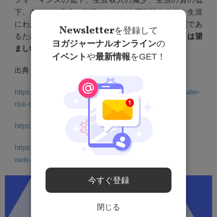
下、さらには寿命の短縮につながる可能性もあり、生涯
にわたって深刻な影響をもたらすことは周知の事実であ
Newsletter
を登録して
るため、
うつ病の進行を若いうちに抑制できることは望
ヨガジャーナルオンライン
の
ましいこと
だとキャロル医師は述べる。
イベント
や
最新情報
をGET！
出典
https://www.surrey.ac.uk/news/why-are-night-owls-greater-
risk-depression
https://www.bbc.com/news/articles/c4g7yel31r1o
https://www.medicalnewstoday.com/articles/why-night-
owls-have-higher-risk-depression-than-early-risers
今すぐ登録
閉じる