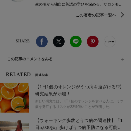
生の頃から独自に英語の学びを深める。サロンモデ
ルをしながら、ジュエリーブランド、コスメブラン
この著者の記事一覧へ
ド勤務を経て、2015年よりヨガの指導を始める。外
国人講師のWSやTTの通訳、テキスト翻訳等、ヨガ
関係の通訳/翻訳業も行う。
Facebook
X（旧twitter）
LINE
Pinterest
noteで
SHARE:
この記事のコメントをみる
RELATED
関連記事
【1日1個のオレンジがうつ病を遠ざける!?】
研究結果が示唆！
新しい研究では、1日1個のオレンジを食べる人は、うつ
病を発症するリスクが22%低いことが判明した。
【ウォーキング歩数とうつ病の関連性】「1
日5,000歩」歩けばうつ病予防になる可能