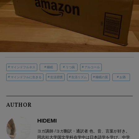
マインドフルネス
睡眠
うつ病
アルコール
マインドフルに生きる
生活習慣
生活リズム
睡眠の質
お酒
AUTHOR
HIDEMI
ヨガ講師 /ヨガ翻訳・通訳者 色、音、言葉が好き。
同志社大学国文学科在学中は日本語学を学び、中学