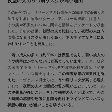
夜型の人のうつ病リスクが高い理由
この研究では、サリー大学の17歳から28歳までの546人の
学生を対象に睡眠パターン、アルコール摂取、注意力、
うつ病や不安のレベルに関する情報をアンケートで収集
した。分析の結果、
朝型の人と比較して、夜型の人はう
つ病になるリスクが著しく高く、ネガティブな考えに囚
われやすいことを発見
した。
「
若い成人の多く（約50%）は夜型であり、若い成人の
うつ病率はかつてないほど高まっています
。」と、研究
の著者であるサリー大学心理学部神経科学講師サイモ
ン・エヴァンス博士は述べ、
この調査結果の重要性を訴
えた
。エヴァンス博士らは、
うつ病リスクが高まる理由
として、
夜型の人々は睡眠の質が悪いこと、アルコール
の消費量が多いこと、そして朝型の人々と比べて、今こ
の瞬間の感情や思考に意識を向けるマインドフルネスな
状態の
度合いが低いことを挙げている。