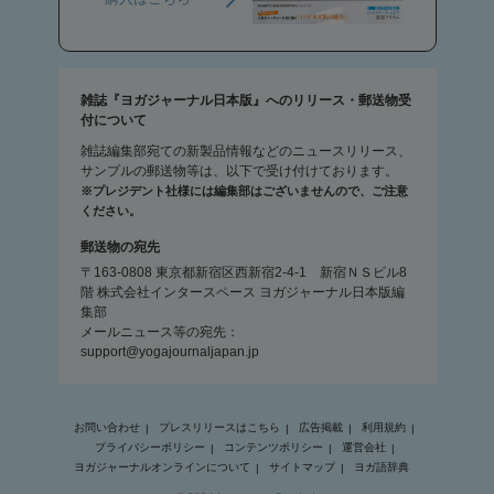
雑誌『ヨガジャーナル日本版』へのリリース・郵送物受
付について
雑誌編集部宛ての新製品情報などのニュースリリース、
サンプルの郵送物等は、以下で受け付けております。
※プレジデント社様には編集部はございませんので、ご注意
ください。
郵送物の宛先
〒163-0808 東京都新宿区西新宿2-4-1 新宿ＮＳビル8
階 株式会社インタースペース ヨガジャーナル日本版編
集部
メールニュース等の宛先：
support@yogajournaljapan.jp
お問い合わせ
プレスリリースはこちら
広告掲載
利用規約
プライバシーポリシー
コンテンツポリシー
運営会社
ヨガジャーナルオンラインについて
サイトマップ
ヨガ語辞典