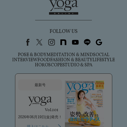
FOLLOW US
Facebook
X（旧Twitter）
instagram
note
youtube
line
Google
POSE & BODY
MEDITATION & MIND
SOCIAL
INTERVIEW
FOOD
FASHION & BEAUTY
LIFESTYLE
HOROSCOPE
STUDIO & SPA
最新号
Vol.101
2026年06月19日(金)発売！
購入はこちら