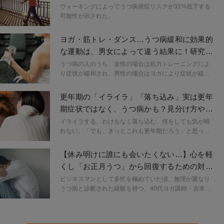
性！研究が示唆
ウォーキングによってうつ病発症リスクが31%低下する
可能性が示された。
ヨガ・筋トレ・ダンス…うつ病緩和に効果的
な運動は、男女によって違う結果に！研究結
果から考察
うつ病の人のうち、女性の場合は筋力トレーニングによ
り症状が緩和され、男性の場合はヨガにより症状が緩和
された。
更年期の「イライラ」「落ち込み」実は更年
期症状ではなく、うつ病かも？見分け方や違
いは｜医師が解説
イライラする、わけもなく落ち込む、何をしても気が晴
れない。「でも、きっとこれも更年期だろう」と思って
いませんか？
【休み明けに誰にも会いたくない…】心を軽
くし「お正月うつ」から回復するための対処
法
ビジネスマンとして多忙を極めていた頃、無理が重なり
うつ病と診断された経験を持つ、40代ヨガ講師・吉本憲
太郎さんによる連載。ヨガに出合い、本来の自分を取り
戻した経験から、心の痛みに寄り添える吉本さんの視点
で、働く世代の心が軽くなる物の見方、考え方をアドバ