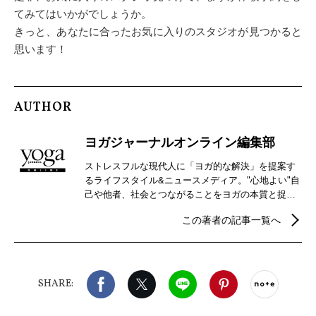
てみてはいかがでしょうか。
きっと、あなたに合ったお気に入りのスタジオが見つかると
思います！
AUTHOR
ヨガジャーナルオンライン編集部
ストレスフルな現代人に「ヨガ的な解決」を提案す
るライフスタイル&ニュースメディア。"心地よい"自
己や他者、社会とつながることをヨガの本質と捉
え、自分らしさを見つけるための心身メンテナンス
この著者の記事一覧へ
などウェルビーイングを実現するための情報を発
信。
Facebook
X（旧twitter）
LINE
Pinterest
noteで
SHARE: