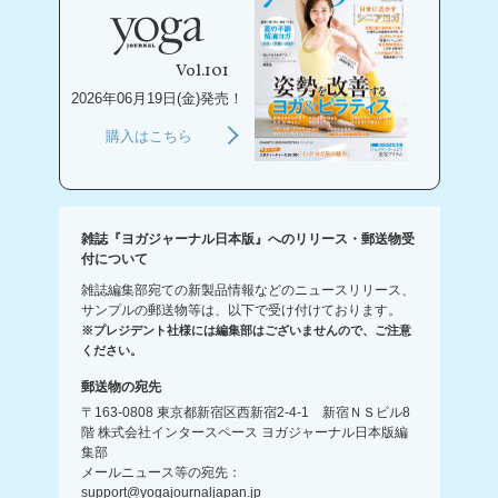
Vol.101
2026年06月19日(金)発売！
購入はこちら
雑誌『ヨガジャーナル日本版』へのリリース・郵送物受
付について
雑誌編集部宛ての新製品情報などのニュースリリース、
サンプルの郵送物等は、以下で受け付けております。
※プレジデント社様には編集部はございませんので、ご注意
ください。
郵送物の宛先
〒163-0808 東京都新宿区西新宿2-4-1 新宿ＮＳビル8
階 株式会社インタースペース ヨガジャーナル日本版編
集部
メールニュース等の宛先：
support@yogajournaljapan.jp