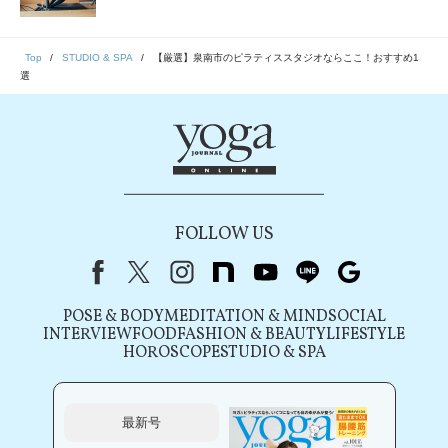
Top
STUDIO & SPA
【厳選】泉南市のピラティススタジオならここ！おすすめ1
選
FOLLOW US
Facebook
X（旧Twitter）
instagram
note
youtube
line
Google
POSE & BODY
MEDITATION & MIND
SOCIAL
INTERVIEW
FOOD
FASHION & BEAUTY
LIFESTYLE
HOROSCOPE
STUDIO & SPA
最新号