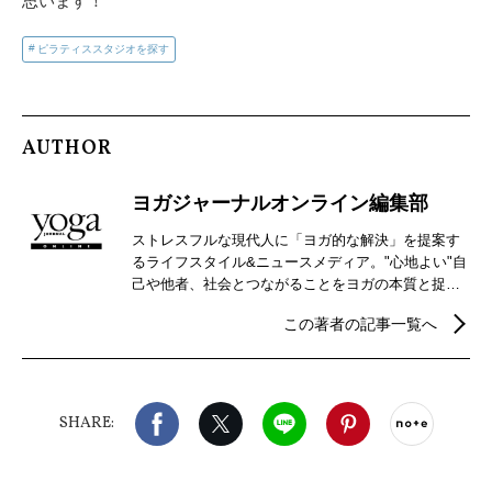
思います！
ピラティススタジオを探す
AUTHOR
ヨガジャーナルオンライン編集部
ストレスフルな現代人に「ヨガ的な解決」を提案す
るライフスタイル&ニュースメディア。"心地よい"自
己や他者、社会とつながることをヨガの本質と捉
え、自分らしさを見つけるための心身メンテナンス
この著者の記事一覧へ
などウェルビーイングを実現するための情報を発
信。
Facebook
X（旧twitter）
LINE
Pinterest
noteで
SHARE: