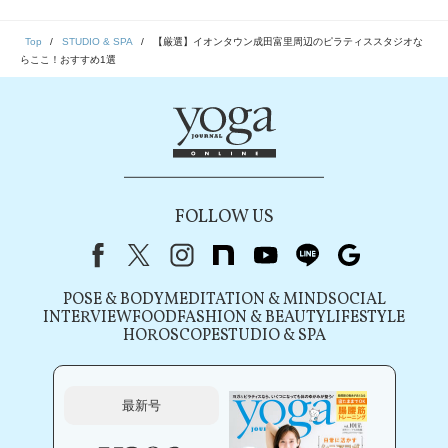
Top
STUDIO & SPA
【厳選】イオンタウン成田富里周辺のピラティススタジオな
らここ！おすすめ1選
FOLLOW US
Facebook
X（旧Twitter）
instagram
note
youtube
line
Google
POSE & BODY
MEDITATION & MIND
SOCIAL
INTERVIEW
FOOD
FASHION & BEAUTY
LIFESTYLE
HOROSCOPE
STUDIO & SPA
最新号