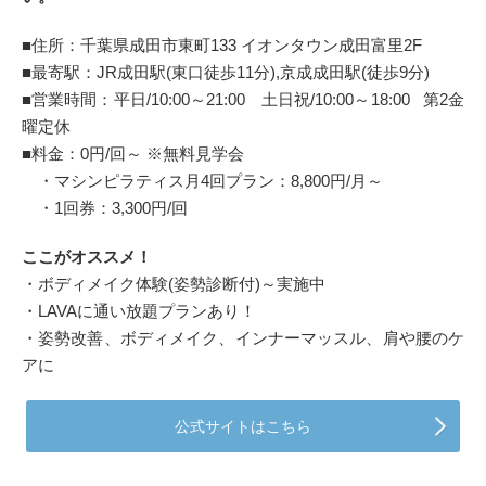
■住所：千葉県成田市東町133 イオンタウン成田富里2F
■最寄駅：JR成田駅(東口徒歩11分),京成成田駅(徒歩9分)
■営業時間：平日/10:00～21:00 土日祝/10:00～18:00 第2金
曜定休
■料金：0円/回～ ※無料見学会
・マシンピラティス月4回プラン：8,800円/月～
・1回券：3,300円/回
ここがオススメ！
・ボディメイク体験(姿勢診断付)～実施中
・LAVAに通い放題プランあり！
・姿勢改善、ボディメイク、インナーマッスル、肩や腰のケ
アに
公式サイトはこちら