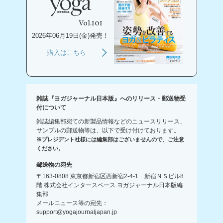
Vol.101
2026年06月19日(金)発売！
購入はこちら
雑誌『ヨガジャーナル日本版』へのリリース・郵送物受
付について
雑誌編集部宛ての新製品情報などのニュースリリース、
サンプルの郵送物等は、以下で受け付けております。
※プレジデント社様には編集部はございませんので、ご注意
ください。
郵送物の宛先
〒163-0808 東京都新宿区西新宿2-4-1 新宿ＮＳビル8
階 株式会社インタースペース ヨガジャーナル日本版編
集部
メールニュース等の宛先：
support@yogajournaljapan.jp