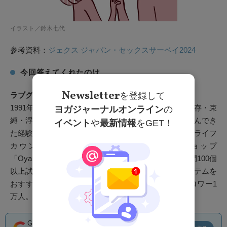
イラスト／鈴木七代
参考資料：
ジェクス ジャパン・セックスサーベイ2024
今回答えてくれたのは…
Newsletter
を登録して
ラブグッズプロデューサー なつえり
1991年生まれ、通称バイブ姫。自分に自信がなく、依存・束
ヨガジャーナルオンライン
の
縛・浮気を繰り返すこじらせ恋愛やセックスレスで悩んでき
イベント
や
最新情報
をGET！
た経験から、性生活を楽しむヒントを伝える公認ラブライフ
カウンセラー®️に。ママ向け性教育ワークショップ
「Oya.Co（おやこ）」を定期開催。ラブグッズを年間100個
以上試すアイテムプロデューサーとしても活躍。アイテムを
おすすめする個人ブログは月間15万pv、Twitterフォロワー1
万人。早稲田大学法学部卒、日本性科学会員。
Google Newsでヨガジャーナルの記事が
見つけ