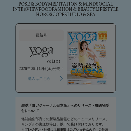
POSE & BODY
MEDITATION & MIND
SOCIAL
INTERVIEW
FOOD
FASHION & BEAUTY
LIFESTYLE
HOROSCOPE
STUDIO & SPA
最新号
Vol.101
2026年06月19日(金)発売！
購入はこちら
雑誌『ヨガジャーナル日本版』へのリリース・郵送物受
付について
雑誌編集部宛ての新製品情報などのニュースリリース、
サンプルの郵送物等は、以下で受け付けております。
※プレジデント社様には編集部はございませんので、ご注意