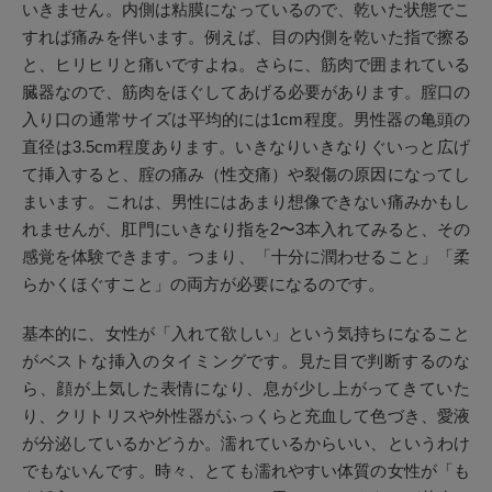
いきません。内側は粘膜になっているので、乾いた状態でこ
すれば痛みを伴います。例えば、目の内側を乾いた指で擦る
と、ヒリヒリと痛いですよね。さらに、筋肉で囲まれている
臓器なので、筋肉をほぐしてあげる必要があります。腟口の
入り口の通常サイズは平均的には1cm程度。男性器の亀頭の
直径は3.5cm程度あります。いきなりいきなりぐいっと広げ
て挿入すると、腟の痛み（性交痛）や裂傷の原因になってし
まいます。これは、男性にはあまり想像できない痛みかもし
れませんが、肛門にいきなり指を2〜3本入れてみると、その
感覚を体験できます。つまり、「十分に潤わせること」「柔
らかくほぐすこと」の両方が必要になるのです。
基本的に、女性が「入れて欲しい」という気持ちになること
がベストな挿入のタイミングです。見た目で判断するのな
ら、顔が上気した表情になり、息が少し上がってきていた
り、クリトリスや外性器がふっくらと充血して色づき、愛液
が分泌しているかどうか。濡れているからいい、というわけ
でもないんです。時々、とても濡れやすい体質の女性が「も