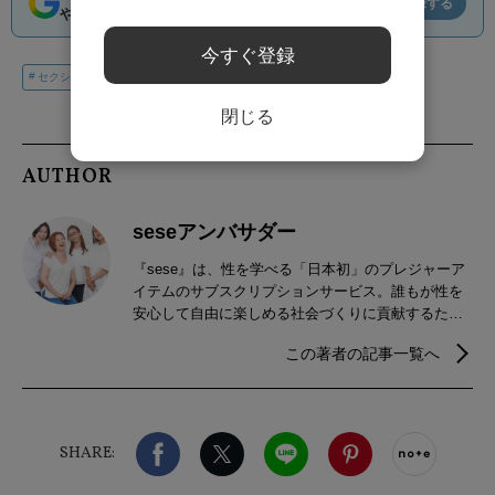
登録する
やすくなります
今すぐ登録
セクシャルウェルネス
性のお悩み
閉じる
AUTHOR
seseアンバサダー
『sese』は、性を学べる「日本初」のプレジャーア
イテムのサブスクリプションサービス。誰もが性を
安心して自由に楽しめる社会づくりに貢献するため
に、アイテムだけではなく正しい性の情報が学べ
この著者の記事一覧へ
る。4人のアンバサダーが「誰も教えてくれなかっ
た、大切なこと」をseseオリジナルコンテンツで配
信中。ココロとカラダも輝くセクシャルウェルネス
スクールとして、あなたを応援。【 クラウドファン
Facebook
X（旧twitter）
LINE
Pinterest
noteで
ディングを行っています！詳細はこちら】
SHARE:
https://camp-fire.jp/projects/view/757563