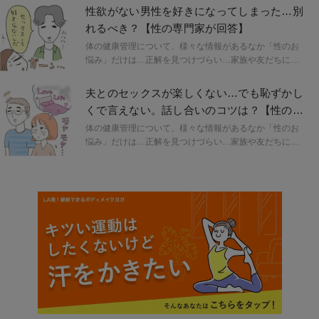
んなストレスを抱えることはありませんか？このコーナ
性欲がない男性を好きになってしまった…別
ーでは、セックス、セルフプレジャー（マスターベーシ
れるべき？【性の専門家が回答】
ョン）、カラダや性にまつわる読者のお悩みに、性の専
門家として活動する４名のスペシャリストがリレー形式
体の健康管理について、様々な情報があるなか「性のお
で回答！自分らしいセクシャルウェルネスを探求する、
悩み」だけは…正解を見つけづらい…家族や友だちにも
きっかけにしてみて！
聞きづらいし、誰に相談したらよいかもわからない。そ
んなストレスを抱えることはありませんか？このコーナ
夫とのセックスが楽しくない…でも恥ずかし
ーでは、セックス、セルフプレジャー（マスターベーシ
くで言えない。話し合いのコツは？【性の専
ョン）、カラダや性にまつわる読者のお悩みに、性の専
門家が回答】
門家として活動する４名のスペシャリストがリレー形式
体の健康管理について、様々な情報があるなか「性のお
で回答！自分らしいセクシャルウェルネスを探求する、
悩み」だけは…正解を見つけづらい…家族や友だちにも
きっかけにしてみて！
聞きづらいし、誰に相談したらよいかもわからない。そ
んなストレスを抱えることはありませんか？このコーナ
ーでは、セックス、セルフプレジャー（マスターベーシ
ョン）、カラダや性にまつわる読者のお悩みに、性の専
門家として活動する４名のスペシャリストがリレー形式
で回答！自分らしいセクシャルウェルネスを探求する、
きっかけにしてみて！