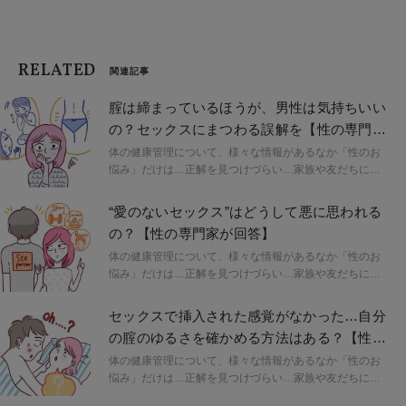
RELATED
関連記事
腟は締まっているほうが、男性は気持ちいい
の？セックスにまつわる誤解を【性の専門
家】が解説！
体の健康管理について、様々な情報があるなか「性のお
悩み」だけは…正解を見つけづらい…家族や友だちにも
聞きづらいし、誰に相談したらよいかもわからない。そ
んなストレスを抱えることはありませんか？このコーナ
“愛のないセックス”はどうして悪に思われる
ーでは、セックス、セルフプレジャー（マスターベーシ
の？【性の専門家が回答】
ョン）、カラダや性にまつわる読者のお悩みに、性の専
門家として活動する４名のスペシャリストがリレー形式
体の健康管理について、様々な情報があるなか「性のお
で回答！自分らしいセクシャルウェルネスを探求する、
悩み」だけは…正解を見つけづらい…家族や友だちにも
きっかけにしてみて！
聞きづらいし、誰に相談したらよいかもわからない。そ
んなストレスを抱えることはありませんか？このコーナ
セックスで挿入された感覚がなかった…自分
ーでは、セックス、セルフプレジャー（マスターベーシ
の腟のゆるさを確かめる方法はある？【性の
ョン）、カラダや性にまつわる読者のお悩みに、性の専
専門家が回答】
門家として活動する４名のスペシャリストがリレー形式
体の健康管理について、様々な情報があるなか「性のお
で回答！自分らしいセクシャルウェルネスを探求する、
悩み」だけは…正解を見つけづらい…家族や友だちにも
きっかけにしてみて！
聞きづらいし、誰に相談したらよいかもわからない。そ