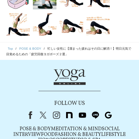
Top
POSE & BODY
忙しい女性に【溜まった疲れはその日に解消！】明日元気で
目覚めるための「疲労回復ヨガポーズ２選」
FOLLOW US
Facebook
X（旧Twitter）
instagram
note
youtube
line
Google
POSE & BODY
MEDITATION & MIND
SOCIAL
INTERVIEW
FOOD
FASHION & BEAUTY
LIFESTYLE