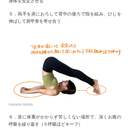
身体を安定させる
５．両手を床におろして背中の後ろで指を組み、ひじを
伸ばして肩甲骨を寄せ合う
manami nishita
６．首に体重がかからず苦しくない場所で、深くお腹の
呼吸を繰り返す（５呼吸ほどキープ）