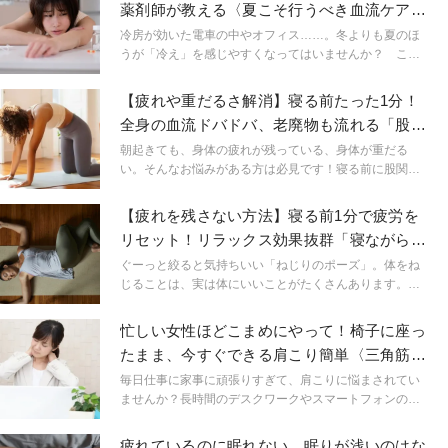
ーティースタイリスト／サウナスパ健康アドバイザ
薬剤師が教える〈夏こそ行うべき血流ケア〉
ー
３つのステップ
冷房が効いた電車の中やオフィス……。冬よりも夏のほ
うが「冷え」を感じやすくなってはいませんか？ こう
いう環境下では血流も悪くなり、夏バテや疲れを招きや
すくなっています。今や夏こそ血流を意識することが大
【疲れや重だるさ解消】寝る前たった1分！
事。女性が気になる血液の話とともに日常で実践できる
全身の血流ドバドバ、老廃物も流れる「股関
血流ケアをご紹介します。
節ストレッチ」
朝起きても、身体の疲れが残っている、身体が重だる
い。そんなお悩みがある方は必見です！寝る前に股関節
を動かして、身体のだるさや疲れを解消していきましょ
う！
【疲れを残さない方法】寝る前1分で疲労を
リセット！リラックス効果抜群「寝ながらね
じりのポーズ」
ぐーっと絞ると気持ちいい「ねじりのポーズ」。体をね
じることは、実は体にいいことがたくさんあります。初
心者や体の硬い人でもできる、寝ながら行うねじりのポ
ーズをご紹介します。
忙しい女性ほどこまめにやって！椅子に座っ
たまま、今すぐできる肩こり簡単〈三角筋〉
ケアエクササイズ
毎日仕事に家事に頑張りすぎて、肩こりに悩まされてい
ませんか？長時間のデスクワークやスマートフォンの使
用、重い荷物の持ち運びなど、現代のライフスタイルは
肩こりを引き起こしやすい環境に満ちています。肩が重
疲れているのに眠れない、眠りが浅いのはな