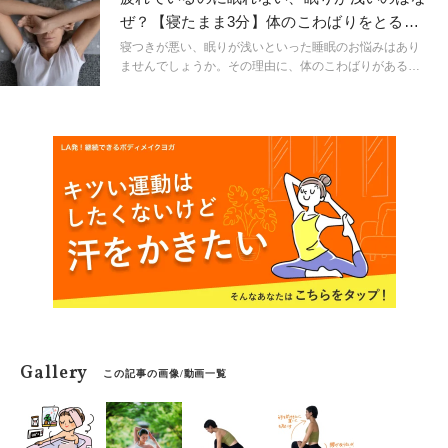
く感じたり首がこわばったりするその症状は、日々の生
ぜ？【寝たまま3分】体のこわばりをとる夜
活の中で蓄積された疲労が原因です。今回は忙しい日々
ヨガ３ポーズ
を送るあなたにぴったりの簡単な肩こり解消法をご紹介
寝つきが悪い、眠りが浅いといった睡眠のお悩みはあり
します。
ませんでしょうか。その理由に、体のこわばりがあるか
もしれません。寝る前に布団の上で寝たままできるヨガ
ストレッチを取り入れましょう。
Gallery
この記事の画像/動画一覧