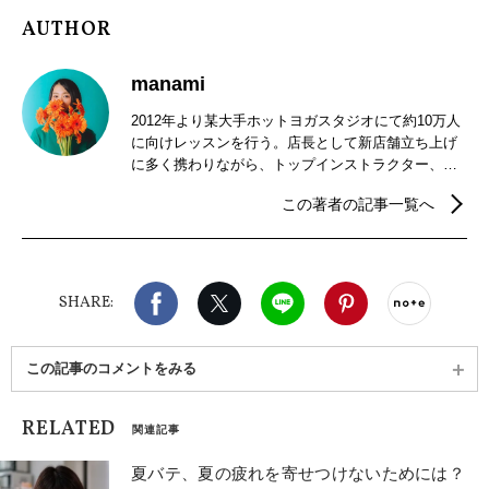
AUTHOR
manami
2012年より某大手ホットヨガスタジオにて約10万人
に向けレッスンを行う。店長として新店舗立ち上げ
に多く携わりながら、トップインストラクター、イ
ンストラクター育成トレーナーを兼任。店舗運営や
この著者の記事一覧へ
人材育成を行うスーパーバイザーとして関西十数店
舗を担当し独立。オーストラリア、フランスに渡り
サスティナブルな生活を学ぶ。帰国後、京都を拠点
に非公開寺院でのお寺ヨガ開催や、ウェルネスホテ
Facebook
X（旧twitter）
LINE
Pinterest
noteで
ルでのヨガクラス、オーガニックブランドとのタイ
SHARE:
アップイベントなど、ヘルシーなライフスタイルの
提案を行っている。RYT200･500指導者養成講座ト
レーナーとして全国各地でリトリート開催、オンラ
この記事のコメントをみる
インや対面講座を行う。ライター、イラストレータ
ー、プランナーとしても活動中。 マタニティヨガ
RELATED
TTC／ムドラーヨガTTC ／骨盤底筋TRヨガTTC ／美
関連記事
骨盤ヨガTR ／シニア＆チェアヨガTR ／タイ古式マ
ッサージセラピスト(タイ政府認定)／ナチュラルビュ
夏バテ、夏の疲れを寄せつけないためには？