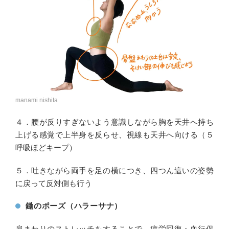
manami nishita
４．腰が反りすぎないよう意識しながら胸を天井へ持ち
上げる感覚で上半身を反らせ、視線も天井へ向ける（５
呼吸ほどキープ）
５．吐きながら両手を足の横につき、四つん這いの姿勢
に戻って反対側も行う
鋤のポーズ（ハラーサナ）
肩まわりのストレッチをすることで、疲労回復・血行促