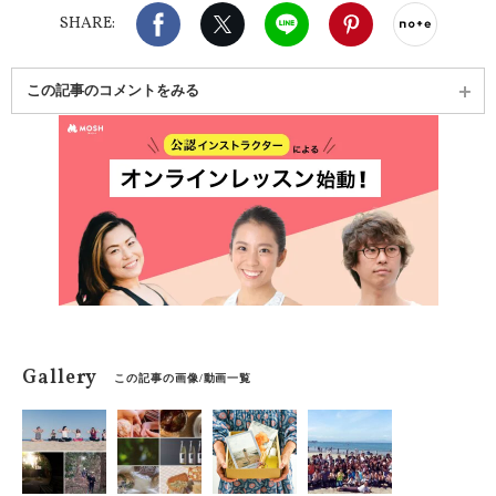
Facebook
X（旧twitter）
LINE
Pinterest
noteで
SHARE:
この記事のコメントをみる
Gallery
この記事の画像/動画一覧