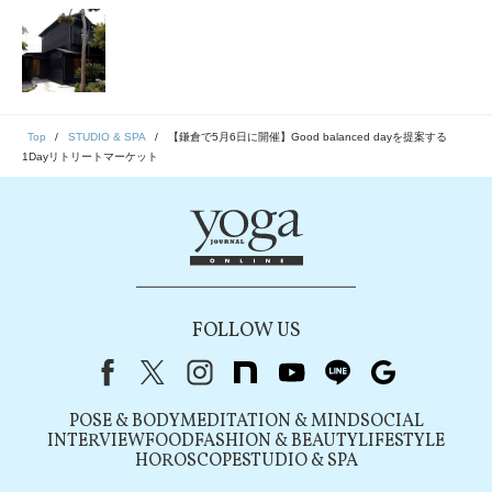
Top
STUDIO & SPA
【鎌倉で5月6日に開催】Good balanced dayを提案する
1Dayリトリートマーケット
FOLLOW US
Facebook
X（旧Twitter）
instagram
note
youtube
line
Google
POSE & BODY
MEDITATION & MIND
SOCIAL
INTERVIEW
FOOD
FASHION & BEAUTY
LIFESTYLE
HOROSCOPE
STUDIO & SPA