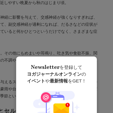
近しやすい晩夏から秋のはじまり頃。
律神経に影響を与えて、交感神経が強くなりすぎれば、
して、副交感神経が過剰になれば、だるさなどの症状が
れていると何かひとつというだけでなく、さまざまな症
痛。その他にもめまいや耳鳴り、吐き気や食欲不振、関
体の不調や、やる気がなくなり、鬱々とするという心に
Newsletter
を登録して
ヨガジャーナルオンライン
の
イベント
や
最新情報
をGET！
に与えるストレスは多くなります。そうするとなんとか
ラ豪雨や台風が起こりやすい季節は速く急激な気圧の変
季節といえます。
とセルフケア