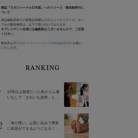
雑誌『ヨガジャーナル日本版』へのリリース・郵送物受付に
ついて
雑誌編集部宛ての新製品情報などのニュースリリース、サン
プルの郵送物等は、以下で受け付けております。
※プレジデント社様には編集部はございませんので、ご注意
ください。
郵送先は
運営会社:ヨガジャーナル日本版編集部宛
にお願い
いたします。
RANKING
1
10年以上猫背だった私がジム通
いなしで「きれいな姿勢」と褒
められるようになった秘密の習
慣
2
「体が硬い」は思い込み？簡単
に前屈ができるようになる！腿
裏を少しずつゆるめる「前屈ス