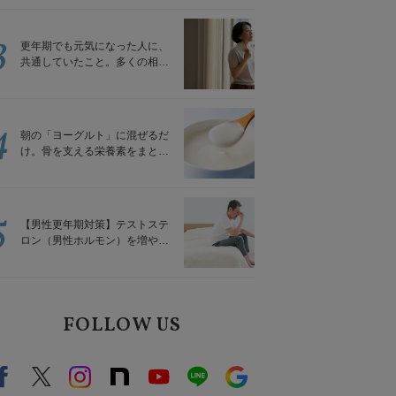
トレッチ」
3
更年期でも元気になった人に、
共通していたこと。多くの相談
を受けてきた私が言える、たっ
たひとつのこと
4
朝の「ヨーグルト」に混ぜるだ
け。骨を支える栄養素をまとめ
て補える食材3選｜管理栄養士が
解説
5
【男性更年期対策】テストステ
ロン（男性ホルモン）を増やす
「５つの食品」
FOLLOW US
Facebook
X（旧twitter）
instagram
note
Youtube
line
Google