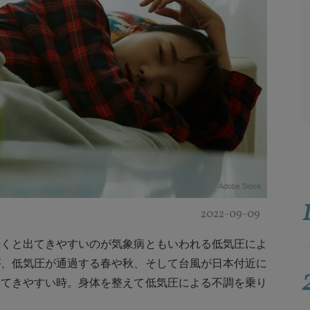
Adobe Stock
2022-09-09
続くと出てきやすいのが気象病ともいわれる低気圧によ
が、低気圧が通過する春や秋、そして台風が日本付近に
出てきやすい時。身体を整えて低気圧による不調を乗り