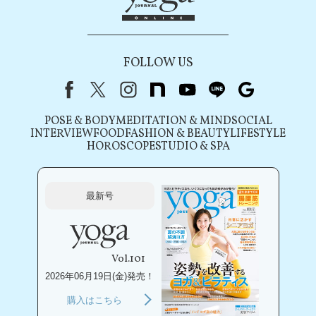
FOLLOW US
Facebook
X（旧Twitter）
instagram
note
youtube
line
Google
POSE & BODY
MEDITATION & MIND
SOCIAL
INTERVIEW
FOOD
FASHION & BEAUTY
LIFESTYLE
HOROSCOPE
STUDIO & SPA
最新号
Vol.101
2026年06月19日(金)発売！
購入はこちら