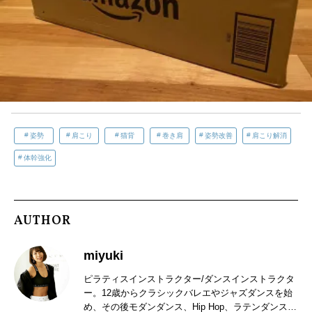
姿勢
肩こり
猫背
巻き肩
姿勢改善
肩こり解消
体幹強化
AUTHOR
miyuki
ピラティスインストラクター/ダンスインストラクタ
ー。12歳からクラシックバレエやジャズダンスを始
め、その後モダンダンス、Hip Hop、ラテンダンス等