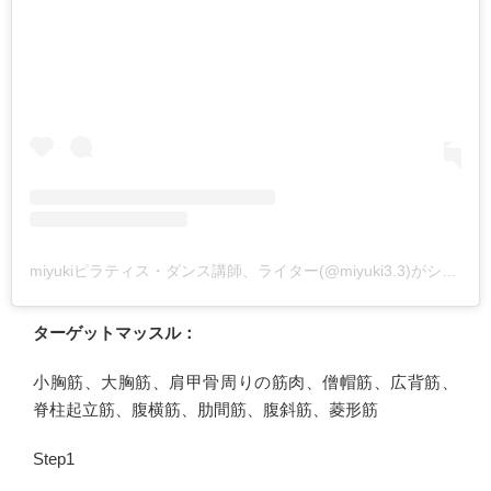
miyukiピラティス・ダンス講師、ライター(@miyuki3.3)がシェアした投稿
ターゲットマッスル：
小胸筋、大胸筋、肩甲骨周りの筋肉、僧帽筋、広背筋、
脊柱起立筋、腹横筋、肋間筋、腹斜筋、菱形筋
Step1