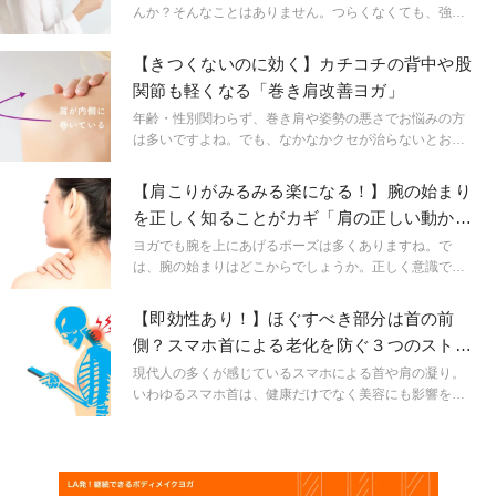
んか？そんなことはありません。つらくなくても、強度
がなくても効果を実感できるものはたくさんあります！
今日ご紹介するのは巻き肩・猫背に効く1分のエクササイ
【きつくないのに効く】カチコチの背中や股
ズです。テレビを観ながら、スマホで動画を見ながら、
関節も軽くなる「巻き肩改善ヨガ」
または寝る直前にゴロンと寝転がって…リラックスした
姿勢で行えます！
年齢・性別関わらず、巻き肩や姿勢の悪さでお悩みの方
は多いですよね。でも、なかなかクセが治らないとお悩
みではありませんか？実は、巻き肩を改善したいという
場合、肩だけではなく背中や股関節にも同時にアプロー
【肩こりがみるみる楽になる！】腕の始まり
チすると効果が持続しやすいかもしれません。
を正しく知ることがカギ「肩の正しい動かし
方」
ヨガでも腕を上にあげるポーズは多くありますね。で
は、腕の始まりはどこからでしょうか。正しく意識でき
るようになるだけでポーズの取りやすさも変わり、肩こ
りのお悩みが一段と楽になります！
【即効性あり！】ほぐすべき部分は首の前
側？スマホ首による老化を防ぐ３つのストレ
ッチ
現代人の多くが感じているスマホによる首や肩の凝り。
いわゆるスマホ首は、健康だけでなく美容にも影響を及
ぼすことがあります。今回は凝りを解消し、老化を防ぐ
首のストレッチを紹介します。簡単にできて効果がわか
りやすいのでおすすめですよ！