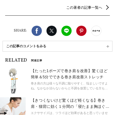
を学ぶ。 ダンス旅行で訪れたNYでピラティスに出会
この著者の記事一覧へ
い、帰国後ピラティスインストラクターのライセン
スを取得。指導歴は18年。FTP認定マットピラティ
スインストラクター/ダイエット指導士/からだスキャ
ンセルフマッサージ/ZUMBA Basic1/RYT200（ヨ
Facebook
X（旧twitter）
LINE
Pinterest
noteで
ガ）など資格を多数所持。元モデル・レースクィー
SHARE:
ンとして活動した経験もあり。
この記事のコメントをみる
RELATED
関連記事
【たった1ポーズで巻き肩を改善】驚くほど
簡単＆5分でできる巻き肩改善ストレッチ
巻き肩の方は様々な不調に陥りやすく、悩ましいですよ
ね。なかなか治らないからと不調を放置している方も多
いのではないでしょうか？今回は、巻き肩を簡単に改善
するストレッチをご紹介します。
【きつくないけど驚くほど軽くなる】巻き
肩・猫背に効く１分間の「寝たまま胸ほぐ
し」
エクササイズは、ツライほど効果があると思っていませ