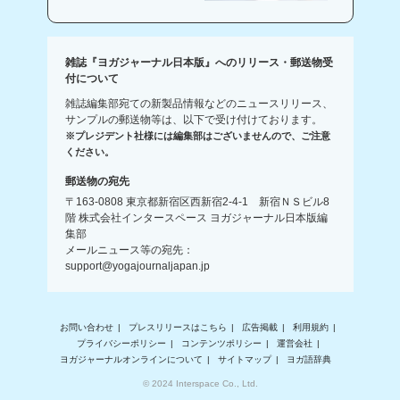
雑誌『ヨガジャーナル日本版』へのリリース・郵送物受
付について
雑誌編集部宛ての新製品情報などのニュースリリース、
サンプルの郵送物等は、以下で受け付けております。
※プレジデント社様には編集部はございませんので、ご注意
ください。
郵送物の宛先
〒163-0808 東京都新宿区西新宿2-4-1 新宿ＮＳビル8
階 株式会社インタースペース ヨガジャーナル日本版編
集部
メールニュース等の宛先：
support@yogajournaljapan.jp
お問い合わせ
プレスリリースはこちら
広告掲載
利用規約
プライバシーポリシー
コンテンツポリシー
運営会社
ヨガジャーナルオンラインについて
サイトマップ
ヨガ語辞典
© 2024 Interspace Co., Ltd.