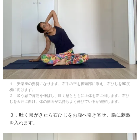
１．安楽座の姿勢になります。右手の平を後頭部に添え、右ひじを90度
横に向けます。
２．吸う息で背筋を伸ばし、吐く息とともに上体を左に倒します。右ひ
じを天井に向け、体の側面が気持ちよく伸びているか観察します。
３．吐く息がきたら右ひじをお腹へ引き寄せ、腸に刺激
を入れます。