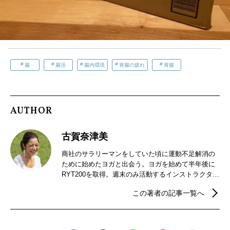
腸
腸活
腸内環境
胃腸の疲れ
胃腸
AUTHOR
古賀奈津美
商社のサラリーマンをしていた頃に運動不足解消の
ために始めたヨガと出会う。ヨガを始めて半年後に
RYT200を取得。週末のみ活動するインストラクター
から、フリーランスのヨガインストラクターへと転
この著者の記事一覧へ
身。常温ヨガ、ホットヨガ、溶岩ヨガなど様々なス
タジオで指導。パークヨガやビーチヨガのイベント
も実施。現在はオンラインヨガ・児童館にてママ向
けヨガを実施中。RYT200取得/ヨガ解剖学基礎講座