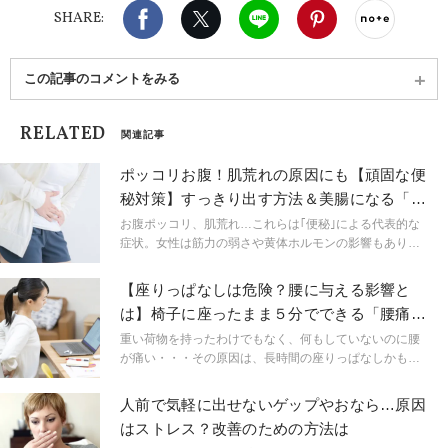
Facebook
X（旧twitter）
LINE
Pinterest
noteで
修了
SHARE:
この記事のコメントをみる
RELATED
関連記事
ポッコリお腹！肌荒れの原因にも【頑固な便
秘対策】すっきり出す方法＆美腸になる「ガ
ス抜きポーズ」
お腹ポッコリ、肌荒れ…これらは｢便秘｣による代表的な
症状。女性は筋力の弱さや黄体ホルモンの影響もあり、
男性に比べても便秘になりやすい傾向にあります。便秘
が続いてお腹の中が重たいと、気分もスッキリしませ
【座りっぱなしは危険？腰に与える影響と
ん。でも、便秘が解消されてスッキリすると気持ちもス
は】椅子に座ったまま５分でできる「腰痛予
ッキリ。明るい気分で毎日過ごすために、便秘改善と便
防ヨガ」
秘しにくい腸にするための気を付けたいポイントや、便
重い荷物を持ったわけでもなく、何もしていないのに腰
秘解消に役立つヨガポーズをご紹介します。
が痛い・・・その原因は、長時間の座りっぱなしかもし
れません。今回は、椅子に座ったままOK！座り時間の合
間に５分でできるヨガストレッチをご紹介します。
人前で気軽に出せないゲップやおなら…原因
はストレス？改善のための方法は