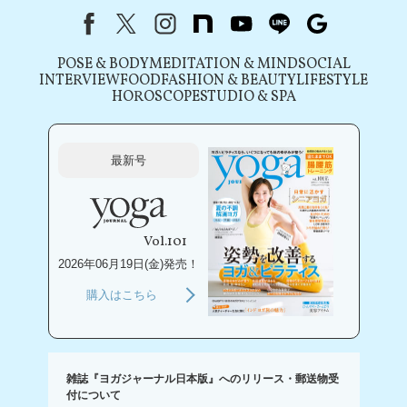
Facebook
X（旧Twitter）
instagram
note
youtube
line
Google
POSE & BODY
MEDITATION & MIND
SOCIAL
INTERVIEW
FOOD
FASHION & BEAUTY
LIFESTYLE
HOROSCOPE
STUDIO & SPA
最新号
Vol.101
2026年06月19日(金)発売！
購入はこちら
雑誌『ヨガジャーナル日本版』へのリリース・郵送物受
付について