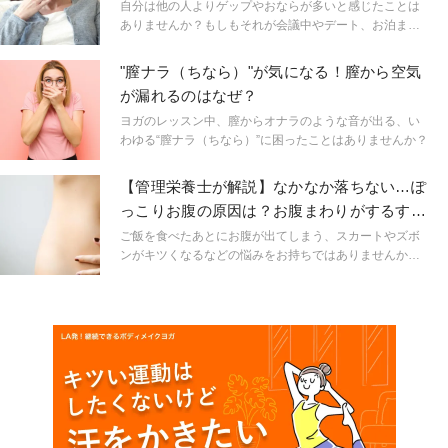
自分は他の人よりゲップやおならが多いと感じたことは
ありませんか？もしもそれが会議中やデート、お泊まり
で寝ている時にふと出てしまったらどうしようと不安に
思ったことはありませんか？健康上大きな病気ではない
"膣ナラ（ちなら）"が気になる！膣から空気
ものの、人前ではなかなか出せないがために我慢し続
が漏れるのはなぜ？
け、それによって体や心の不調につながってしまう場合
も。改善のために何をすべきかについて紹介します。
ヨガのレッスン中、膣からオナラのような音が出る、い
わゆる“膣ナラ（ちなら）”に困ったことはありませんか？
【管理栄養士が解説】なかなか落ちない…ぽ
っこりお腹の原因は？お腹まわりがするする
痩せる３習慣
ご飯を食べたあとにお腹が出てしまう、スカートやズボ
ンがキツくなるなどの悩みをお持ちではありませんか？
実はそれ、普段の食事や生活習慣の見直しで改善できる
かもしれませんよ。