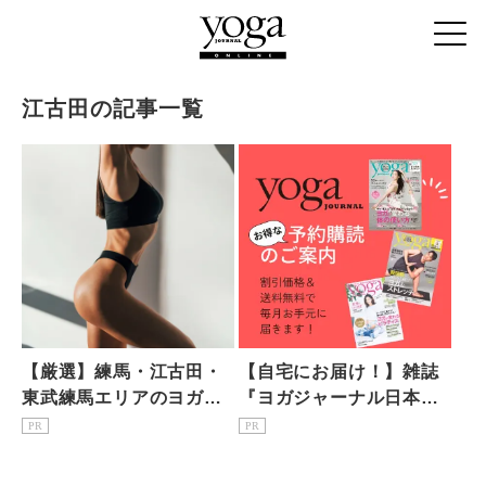
江古田の記事一覧
【厳選】練馬・江古田・
【自宅にお届け！】雑誌
東武練馬エリアのヨガス
『ヨガジャーナル日本
タジオならここ！おすす
版』予約購読のご案内
PR
PR
め6選