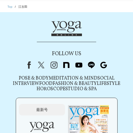
Top
江古田
FOLLOW US
Facebook
X（旧Twitter）
instagram
note
youtube
line
Google
POSE & BODY
MEDITATION & MIND
SOCIAL
INTERVIEW
FOOD
FASHION & BEAUTY
LIFESTYLE
HOROSCOPE
STUDIO & SPA
最新号