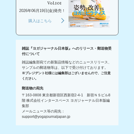
Vol.101
2026年06月19日(金)発売！
購入はこちら
雑誌『ヨガジャーナル日本版』へのリリース・郵送物受
付について
雑誌編集部宛ての新製品情報などのニュースリリース、
サンプルの郵送物等は、以下で受け付けております。
※プレジデント社様には編集部はございませんので、ご注意
ください。
郵送物の宛先
〒163-0808 東京都新宿区西新宿2-4-1 新宿ＮＳビル8
階 株式会社インタースペース ヨガジャーナル日本版編
集部
メールニュース等の宛先：
support@yogajournaljapan.jp