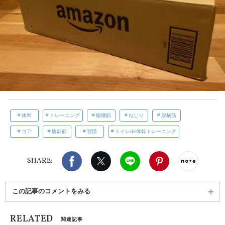
体幹
トレーニング
腸腰筋
ねじり
腹横筋
コア
腹斜筋
習慣
トイレde体幹トレーニング
Facebook
X（旧twitter）
LINE
Pinterest
noteで
SHARE:
この記事のコメントをみる
RELATED
関連記事