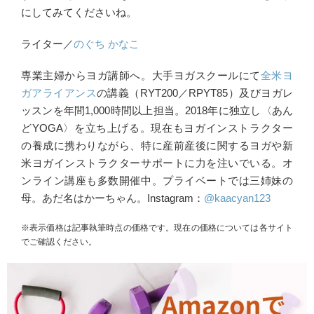
にしてみてくださいね。
ライター／
のぐち かなこ
専業主婦からヨガ講師へ。大手ヨガスクールにて
全米ヨ
ガアライアンス
の講義（RYT200／RPYT85）及びヨガレ
ッスンを年間1,000時間以上担当。2018年に独立し〈あん
どYOGA〉を立ち上げる。現在もヨガインストラクター
の養成に携わりながら、特に産前産後に関するヨガや新
米ヨガインストラクターサポートに力を注いでいる。オ
ンライン講座も多数開催中。プライベートでは三姉妹の
母。あだ名はかーちゃん。Instagram：
@kaacyan123
※表示価格は記事執筆時点の価格です。現在の価格については各サイト
でご確認ください。