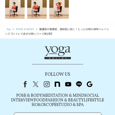
Top
POSE & BODY
腸腰筋や腹横筋、腹斜筋に効く！たった10秒の体幹トレーニ
ング【トイレで必ず10秒シリーズ第2弾】
FOLLOW US
Facebook
X（旧Twitter）
instagram
note
youtube
line
Google
POSE & BODY
MEDITATION & MIND
SOCIAL
INTERVIEW
FOOD
FASHION & BEAUTY
LIFESTYLE
HOROSCOPE
STUDIO & SPA