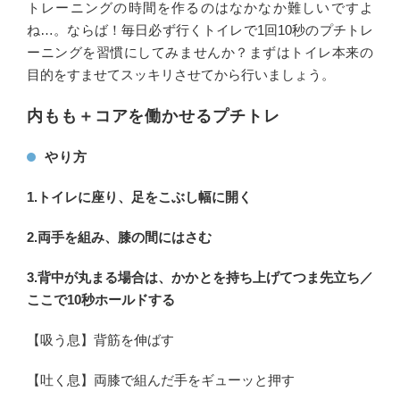
トレーニングの時間を作るのはなかなか難しいですよ
ね…。ならば！毎日必ず行くトイレで1回10秒のプチトレ
ーニングを習慣にしてみませんか？まずはトイレ本来の
目的をすませてスッキリさせてから行いましょう。
内もも＋コアを働かせるプチトレ
やり方
1.トイレに座り、足をこぶし幅に開く
2.両手を組み、膝の間にはさむ
3.背中が丸まる場合は、かかとを持ち上げてつま先立ち／
ここで10秒ホールドする
【吸う息】背筋を伸ばす
【吐く息】両膝で組んだ手をギューッと押す