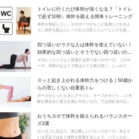
トイレに行くたび体幹が強くなる？「トイレ
で必ず10秒」体幹を鍛える簡単トレーニング
体幹を強化したい。ヨガポーズがもっと快適にとれるよ
うに体幹を鍛えたい！けれど日常にトレーニングを取り
入れたくても、なかなか続かない…なんてことも。
四つ這いがラクな人は体幹を使えていない！
効果的な四つ這いとそうでない四つ這いの違
いは
ヨガレッスンでよく登場する四つ這いのポーズ。このポ
ーズ、簡単のなようで実はとても奥が深く、しっかりと
行うと体幹のトレーニング効果が高まります！でもその
反対に間違えてしまうと体幹への効果も薄くなり…さ
スッと起き上がれる体幹力をつける｜50歳か
て、あなたは大丈夫？四つ這いダメあるあるを早速チェ
らの苦しくない自重筋トレ
ックしてみて！
ポーズをとったときにグラつく、キープがキツイ......と年
齢を重ねると衰えを感じやすいもの。でも諦めるのは早
計!筋肉は関節と違い、いくつになっても鍛えれば強くな
ります。そこで、50歳からの無理なく筋力UPできる方法
おうちヨガで体幹を鍛えられるバランスポー
をご紹介!
ズ3選
カンタンに見えて、実は難しいバランスポーズ。支えて
いる手足ではなく体幹を意識することで、バランスがと