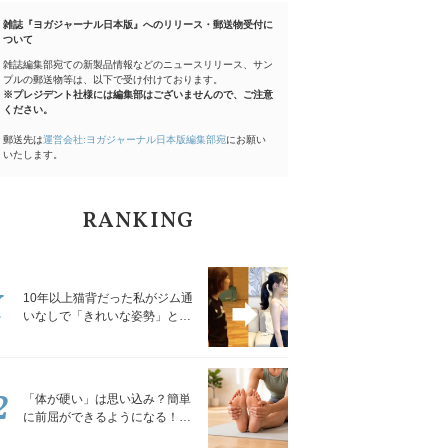
雑誌『ヨガジャーナル日本版』へのリリース・郵送物受付に
ついて
雑誌編集部宛ての新製品情報などのニュースリリース、サン
プルの郵送物等は、以下で受け付けております。
※プレジデント社様には編集部はございませんので、ご注意
ください。
郵送先は
運営会社:ヨガジャーナル日本版編集部宛
にお願い
いたします。
RANKING
1
10年以上猫背だった私がジム通
いなしで「きれいな姿勢」と褒
められるようになった秘密の習
慣
2
「体が硬い」は思い込み？簡単
に前屈ができるようになる！腿
裏を少しずつゆるめる「前屈ス