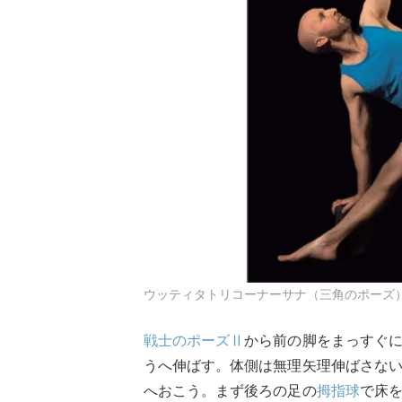
ウッティタトリコーナーサナ（三角のポーズ）のバリエ
戦士のポーズⅡ
から前の脚をまっすぐ
うへ伸ばす。体側は無理矢理伸ばさな
へおこう。まず後ろの足の
拇指球
で床