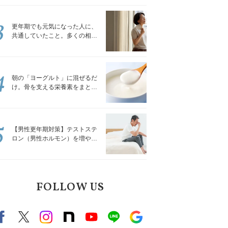
トレッチ」
3
更年期でも元気になった人に、
共通していたこと。多くの相談
を受けてきた私が言える、たっ
たひとつのこと
4
朝の「ヨーグルト」に混ぜるだ
け。骨を支える栄養素をまとめ
て補える食材3選｜管理栄養士が
解説
5
【男性更年期対策】テストステ
ロン（男性ホルモン）を増やす
「５つの食品」
FOLLOW US
Facebook
X（旧twitter）
instagram
note
Youtube
line
Google