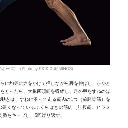
（Photo by RICK CUMMINGS)
ひらに均等に力をかけて押しながら脚を伸ばし、かかと
ズをとったら、大腿四頭筋を収縮し、足の甲をすねのほ
の動きは、すねに沿って走る筋肉の1つ（前脛骨筋）を
の硬くなっているふくらはぎの筋肉（腓腹筋、ヒラメ
姿勢をキープし、5回繰り返す。