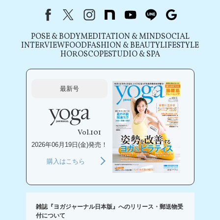
Facebook
X（旧Twitter）
instagram
note
youtube
line
Google
POSE & BODY
MEDITATION & MIND
SOCIAL
INTERVIEW
FOOD
FASHION & BEAUTY
LIFESTYLE
HOROSCOPE
STUDIO & SPA
最新号
Vol.101
2026年06月19日(金)発売！
購入はこちら
雑誌『ヨガジャーナル日本版』へのリリース・郵送物受
付について