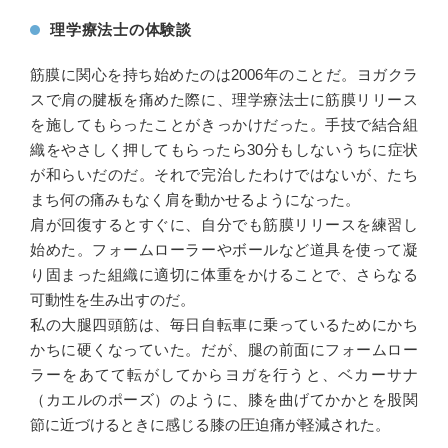
理学療法士の体験談
筋膜に関心を持ち始めたのは2006年のことだ。ヨガクラ
スで肩の腱板を痛めた際に、理学療法士に筋膜リリース
を施してもらったことがきっかけだった。手技で結合組
織をやさしく押してもらったら30分もしないうちに症状
が和らいだのだ。それで完治したわけではないが、たち
まち何の痛みもなく肩を動かせるようになった。
肩が回復するとすぐに、自分でも筋膜リリースを練習し
始めた。フォームローラーやボールなど道具を使って凝
り固まった組織に適切に体重をかけることで、さらなる
可動性を生み出すのだ。
私の大腿四頭筋は、毎日自転車に乗っているためにかち
かちに硬くなっていた。だが、腿の前面にフォームロー
ラーをあてて転がしてからヨガを行うと、ベカーサナ
（カエルのポーズ）のように、膝を曲げてかかとを股関
節に近づけるときに感じる膝の圧迫痛が軽減された。