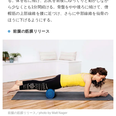
る。体を右に傾け、お尻を前後にゆっくりと動かしなが
ら少なくとも1分間続ける。骨盤をやや後ろに傾けて、僧
帽筋の上部線維を腰に近づけ、さらに中部線維を仙骨の
ほうに下げるようにする。
前腿の筋膜リリース
前腿の筋膜リリース／photo by Matt Nager