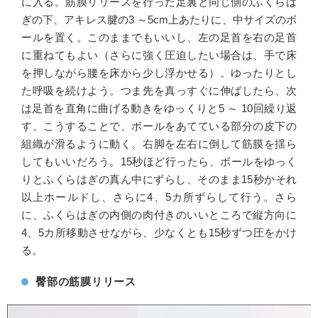
に入る。筋膜リリースを行った足裏と同じ側のふくらは
ぎの下、アキレス腱の3 ～5cm上あたりに、中サイズのボ
ールを置く。このままでもいいし、左の足首を右の足首
に重ねてもよい（さらに強く圧迫したい場合は、手で床
を押しながら腰を床から少し浮かせる）。ゆったりとし
た呼吸を続けよう。つま先を真っすぐに伸ばしたら、次
は足首を直角に曲げる動きをゆっくりと5 ～ 10回繰り返
す。こうすることで、ボールをあてている部分の皮下の
組織が滑るように動く。右脚を左右に倒して筋膜を揺ら
してもいいだろう。15秒ほど行ったら、ボールをゆっく
りとふくらはぎの真ん中にずらし、そのまま15秒かそれ
以上ホールドし、さらに4、5カ所ずらして行う。さら
に、ふくらはぎの内側の肉付きのいいところで縦方向に
4、5カ所移動させながら、少なくとも15秒ずつ圧をかけ
る。
臀部の筋膜リリース