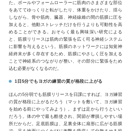
た。ボールやフォームローラーに筋肉のさまざまな部位
をあててゆっくりと転がしたり、体重をかけたり、揺ら
しながら、骨や筋肉、臓器、神経線維の間の筋膜に圧を
加えると、他動ストレッチだけを行うよりも可動性を高
めることができる。おそらく最も興味深い研究による
と、筋膜リリースは筋肉の緊張を広く司る神経システム
に影響を与えるという。筋膜のネットワークには知覚神
経終末が多く存在するため、筋膜にやさしく圧を加える
ことで神経系のつながりが整い、その部分に緊張をため
込む必要がなくなるのだ。
1日5分でもヨガの練習の質が格段に上がる
ほんの5分弱でも筋膜リリースを日課にすれば、ヨガ練習
の質が格段に上がるだろう（マットを敷いて、ヨガ練習
を始める前にやってみよう）。まずは足から行うといい
だろう。体の中で最も酷使され、関節が摩損しやすい場
所だからだ。足底筋膜は、足裏全体に扇形に広がる筋膜
で、足を地面につくたびに衝撃を吸収して分散させる役