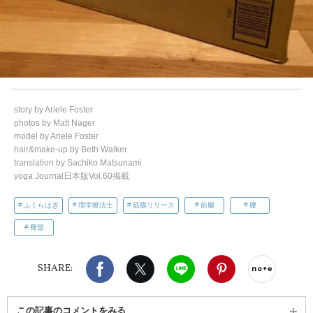
story by Ariele Foster
photos by Matt Nager
model by Ariele Foster
hair&make-up by Beth Walker
translation by Sachiko Matsunami
yoga Journal日本版Vol.60掲載
ふくらはぎ
理学療法士
筋膜リリース
前腿
腰
臀部
Facebook
X（旧twitter）
LINE
Pinterest
noteで
SHARE:
この記事のコメントをみる