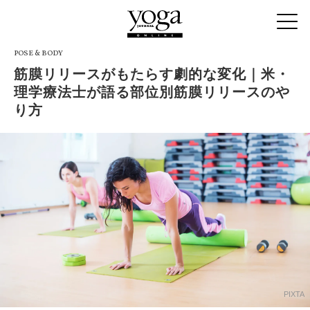
POSE & BODY
筋膜リリースがもたらす劇的な変化｜米・
理学療法士が語る部位別筋膜リリースのや
り方
PIXTA