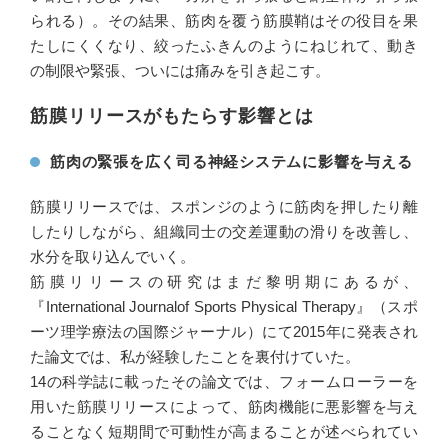
られる）。その結果、筋肉を覆う筋膜鞘はその役目を果
たしにくくなり、絞ったふきんのようにねじれて、動き
の制限や緊張、ついには痛みを引き起こす。
筋膜リリースがもたらす影響とは
筋肉の緊張を広く司る神経システムに影響を与える
筋膜リリースでは、スポンジのように筋肉を押したり離
したりしながら、組織同士の交差運動の滑りを改善し、
水分を取り込んでいく。
筋膜リリースの研究はまだ黎明期にあるが、
『International Journalof Sports Physical Therapy』（スポ
ーツ理学療法の国際ジャーナル）にて2015年に発表され
た論文では、私が経験したことを裏付けていた。
14の科学誌に載ったその論文では、フォームローラーを
用いた筋膜リリースによって、筋肉機能に悪影響を与え
ることなく短期間で可動性が高まることが述べられてい