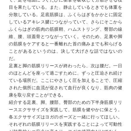
目を果たしている。また、静止しているときでも体重を
分散している。足底筋膜は、ふくらはぎをかかとに固定
しているアキレス腱につながっていて、さらにそこから
ふくらはぎの筋肉の筋膜鞘、ハムストリング、臀部の線
維、腰、頭蓋骨とつながっていく。そのため、足裏や脚
の筋膜をケアすると一番離れた首の痛みまでも和らげる
ことがあるというのは、決して大げさな話ではないの
だ。
足裏と脚の筋膜リリースが終わったら、次は腰だ。一日
のほとんどを座って過ごすために、ずっと圧迫され続け
ている場所だ。ここにやさしく圧を加えることで、圧縮
された個所に血流が促されて血行が良くなり、筋肉の健
康を取り戻すことができる。
紹介する足裏、脚、腰部、臀部のための下半身筋膜リリ
ースエクササイズを実践して、筋膜を健やかに保とう。
各エクササイズはヨガのポーズと一緒に行ってほしい。
それぞれの筋膜リリースを実践することによって可動性