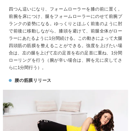
四つん這いになり、フォームローラーを膝の前に置く。
前腕を床につけ、腿をフォームローラーにのせて前腕プ
ランクの姿勢になる。ゆっくりとほふく前進のように肘
で前後に移動しながら、膝頭を避けて、前腿全体がロー
ラーにあたるように1分間続ける。この動きによって大腿
四頭筋の筋膜を整えることができる。強度を上げたい場
合は、左の腿を上げて左の足首を右の足首に重ね、1分間
ローリングを行う（腕が辛い場合は、脚を元に戻してさ
らに1分間行う）。
腰の筋膜リリース