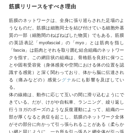
筋膜リリースをすべき理由
筋膜のネットワークは、全身に張り巡らされた足場のよ
うなものだ。筋膜は細胞同士を結び付けている細胞外基
質の一部（細胞間のねばねばした物質）でもある。筋膜
の英語表記「myofascial」の「myo」とは筋肉を指し
「fascia」は筋肉とそれを取り囲む結合組織のネットワー
クを指す。この網目状の組織は、骨格筋を良好に保つこ
とや固有受容覚（身体感覚や空間における体の位置を認
識する感覚）と深く関わっており、体から脳に伝達され
る（痛みなどの）感覚シ
グナ
ルにも影響を及ぼしてい
る。
体の線維は、動作に応じて互いの間に滑り込むようにで
きている。だが、けがや自転車、ランニング、繰り返し
行うヨガのポーズのような反復運動によって、組織の一
部が厚くなると炎症を起こし、筋膜のネットワーク全体
がその部分に向かって引っ張られることがある（柔らか
い網と同じように、一カ所を引っ張ると網全体が引っ張