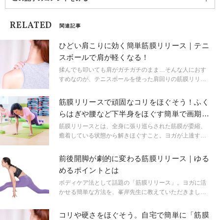
RELATED
関連記事
ひどい肩こりに効く簡単筋膜リリース｜テニ
スボールで肩が軽くなる！
揉んでも叩いても肩がガチガチのまま…そんな人におす
すめなのが、テニスボールを使った肩回りの筋膜リリー
ス。ひどい肩こりを緩和します。仕事の休憩中はもちろ
ん、ヨガの前後に行うのもおすすめ！
筋膜リリースで頑固なコリをほぐそう！ふく
らはぎや腰など下半身をほぐす簡単で画期的
な方法
筋膜リリースとは、全身に張り巡らされた筋膜が委縮、
癒着している状態から解きほぐすこと。ヨガが上達する
上、全身のコリや不調も和らげることができます。ヨガ
ジャーナルアメリカ版から届いた「筋膜リリース」メソ
前後開脚が劇的に変わる筋膜リリース｜ゆる
ッドをまとめてご紹介！
めるポイントとは
ボディケア法として話題の「筋膜リリース」。ヨガに活
かせる簡単な方法を、峯岸先生に教えていただきまし
た。指先・足先を少し動かすだけで、柔軟性が劇的に変
わります！今回は、苦手とする人が多い「前後開脚」が
コリや硬さをほぐそう。自宅で簡単に「筋膜