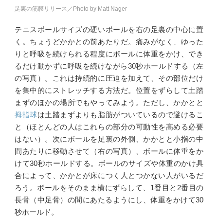
足裏の筋膜リリース／Photo by Matt Nager
テニスボールサイズの硬いボールを右の足裏の中心に置
く。ちょうどかかとの前あたりだ。痛みがなく、ゆった
りと呼吸を続けられる程度にボールに体重をかけ、でき
るだけ動かずに呼吸を続けながら30秒ホールドする（左
の写真）。これは持続的に圧迫を加えて、その部位だけ
を集中的にストレッチする方法だ。位置をずらして土踏
まずのほかの場所でもやってみよう。ただし、かかとと
拇指球
は土踏まずよりも脂肪がついているので避けるこ
と（ほとんどの人はこれらの部分の可動性を高める必要
はない）。次にボールを足裏の外側、かかとと小指の中
間あたりに移動させて（右の写真）、ボールに体重をか
けて30秒ホールドする。ボールのサイズや体重のかけ具
合によって、かかとが床につく人とつかない人がいるだ
ろう。ボールをそのまま横にずらして、1番目と2番目の
長骨（中足骨）の間にあたるようにし、体重をかけて30
秒ホールド。