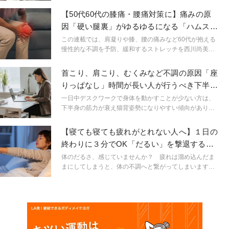
ためのストレッチで、ガチガチに縮んだ体を内側からじ
【50代60代の膝痛・腰痛対策に】痛みの原
んわり温めてほぐしていきましょう。
因「硬い腿裏」がゆるゆるになる「ハムスト
リングほぐし」
この連載では、肩凝りや膝、腰の痛みなど60代が抱える
慢性的な不調を予防、緩和するストレッチを西川尚美先
生が紹介します。ゴムバンドやタオルを使って、無理な
くできるメソッドばかり。年齢を理由に諦める必要はな
首こり、肩こり、むくみなど不調の原因「座
く、コツコツ続ければ体はかならず応えてくれるので軽
りっぱなし」時間が長い人が行うべき下半身
やかに動ける体を手に入れましょう。
エクササイズ
一日中デスクワークで身体を動かすことが少ない方は、
下半身の筋力が衰え猫背姿勢になりやすい傾向がありま
す。今回は長時間のデスクワークで身体を動かすことが
ないまま一日を終えてしまう方向け、猫背解消のための
【寝ても寝ても疲れがとれない人へ】１日の
エクササイズをご紹介します。
終わりに３分でOK「だるい」を撃退するス
トレッチ
体のだるさ、感じていませんか？ 疲れは溜め込んだま
まにしてしまうと、体の不調へと繋がってしまいます。1
日の終わりに体と気持ちをすっきりさせるストレッチ
で、上質な睡眠に結びつけましょう！