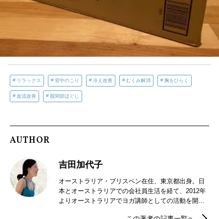
リラックス
背中のこり
冷え改善
むくみ解消
胸をひらく
血流改善
股関節ほぐし
AUTHOR
吉田加代子
オーストラリア・ブリスベン在住、東京都出身。日
本とオーストラリアでの会社員生活を経て、2012年
よりオーストラリアでヨガ講師としての活動を開
始。ハタヨガやリストラティブヨガクラスの他、音
この著者の記事一覧へ