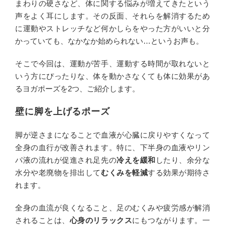
まわりの硬さなど、体に関する悩みが増えてきたという
声をよく耳にします。その反面、それらを解消するため
に運動やストレッチなど何かしらをやった方がいいと分
かっていても、なかなか始められない…というお声も。
そこで今回は、運動が苦手、運動する時間が取れないと
いう方にぴったりな、体を動かさなくても体に効果があ
るヨガポーズを2つ、ご紹介します。
壁に脚を上げるポーズ
脚が逆さまになることで血液が心臓に戻りやすくなって
全身の血行が改善されます。特に、下半身の血液やリン
パ液の流れが促進され足先の
冷えを緩和
したり、余分な
水分や老廃物を排出して
むくみを軽減
する効果が期待さ
れます。
全身の血流が良くなること、足のむくみや疲労感が解消
されることは、
心身のリラックス
にもつながります。一