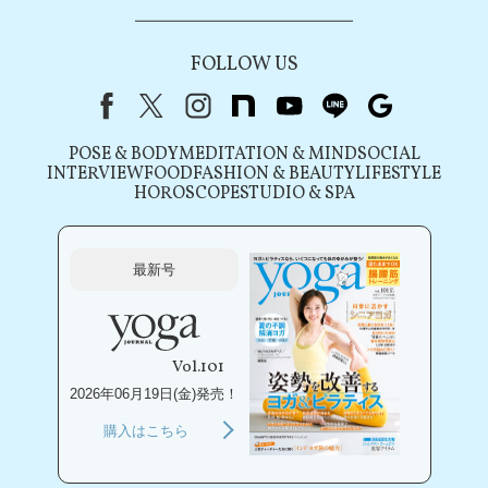
FOLLOW US
Facebook
X（旧Twitter）
instagram
note
youtube
line
Google
POSE & BODY
MEDITATION & MIND
SOCIAL
INTERVIEW
FOOD
FASHION & BEAUTY
LIFESTYLE
HOROSCOPE
STUDIO & SPA
最新号
Vol.101
2026年06月19日(金)発売！
購入はこちら