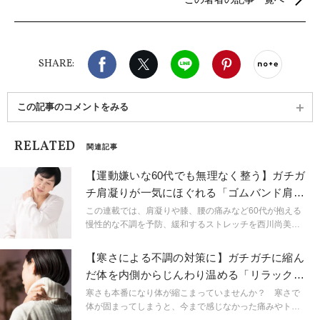
響楽器シンギング・リン®を使ったサウンドセラピ
ーも提供。ヨガや音の効果を活かして、クライアン
トの心身の健康をサポートしている。
Facebook
X（旧twitter）
LINE
Pinterest
noteで
SHARE:
この記事のコメントをみる
RELATED
関連記事
【運動嫌いな60代でも無理なく整う】ガチガ
チ肩凝りが一気にほぐれる「ゴムバンド肩ス
トレッチ」
この連載では、肩凝りや膝、腰の痛みなど60代が抱える
慢性的な不調を予防、緩和するストレッチを西川尚美先
生が紹介します。ゴムバンドやタオルを使って、無理な
くできるメソッドばかり。年齢を理由に諦める必要はな
【寒さによる不調の対策に】ガチガチに縮ん
く、コツコツ続ければ体はかならず応えてくれるので軽
だ体を内側からじんわり温める「リラックス
やかに動ける体を手に入れましょう。
腰伸ばしほぐし」
寒さも本番になり体が縮こまっていませんか？ 寒さで
体が固まってしまうと、今まで感じなかった痛みやトラ
ブル発生しやすくなってしまいます。冬を快適に過ごす