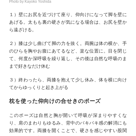
Photo by Kayoko Yoshida
１）壁にお尻を近づけて座り、仰向けになって脚を壁に
あげる。太もも裏の硬さが気になる場合は、お尻を壁か
ら遠ざける。
２）膝は少し曲げて脚の力を抜く。両腕は体の横か、手
のひらを胸やお腹にあてるなど、楽な位置に。目を閉じ
て、何度か深呼吸を繰り返し、その後は自然な呼吸のま
まで好きなだけ休む
３）終わったら、両膝を抱えて少し休み、体を横に向け
てからゆっくりと起き上がる
枕を使った仰向けの合せきのポーズ
このポーズは自然と胸が開いて呼吸が深まりやすくな
り、肩のまわりもゆるみ、背中のバキバキ感の解消にも
効果的です。両膝を開くことで、硬さを感じやすい股関