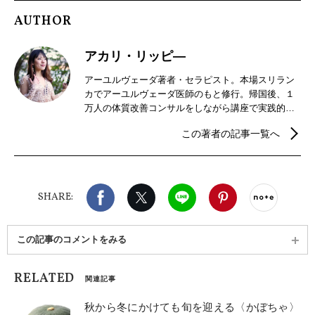
AUTHOR
アカリ・リッピ―
アーユルヴェーダ著者・セラピスト。本場スリラン
カでアーユルヴェーダ医師のもと修行。帰国後、１
万人の体質改善コンサルをしながら講座で実践的な
アーユルヴェーダを指導。著書「アーユルヴェーダ
この著者の記事一覧へ
が教える、せかいいち心地よいこころとからだの磨
き方」 (三笠書房)5刷。都内でサロン経営。大手企
業の営業マンだった時の経験を活かし、「忙しい人
でも無理なくできる」現代的なアーユルヴェーダを
Facebook
X（旧twitter）
LINE
Pinterest
noteで
発信。
SHARE:
この記事のコメントをみる
RELATED
関連記事
秋から冬にかけても旬を迎える〈かぼちゃ〉