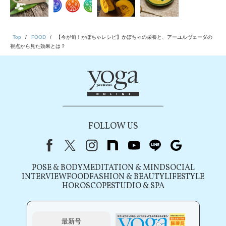
Top
FOOD
【今が旬！かぼちゃレシピ】かぼちゃの栄養と、アーユルヴェーダの
視点から見た効果とは？
FOLLOW US
Facebook
X（旧Twitter）
instagram
note
youtube
line
Google
POSE & BODY
MEDITATION & MIND
SOCIAL
INTERVIEW
FOOD
FASHION & BEAUTY
LIFESTYLE
HOROSCOPE
STUDIO & SPA
最新号