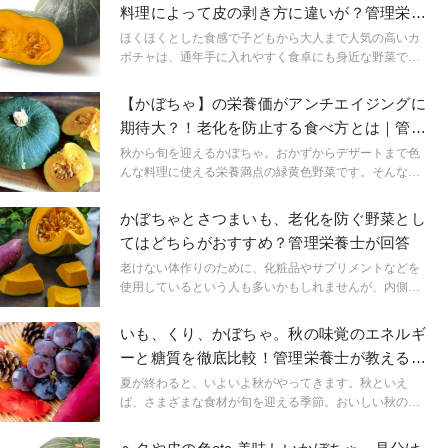
料理によって皮の剥き方に違いが？管理栄養
士が教える下処理
ほくほくとした食感で子どもから大人まで人気の高いカ
ボチャは、通年手に入れやすく食卓にも身近な野菜で
す。そこで今回は、カボチャの簡単な下処理の仕方につ
いてご紹介いたします。
【かぼちゃ】の栄養価がアンチエイジングに
期待大？！老化を防止する食べ方とは｜管理
栄養士が解説
秋から旬を迎えるかぼちゃ。おかずからデザートまで色
んな料理に使える栄養満点の緑黄色野菜です。そんなか
ぼちゃはアンチエイジングに期待ができるといわれてい
ます。 いつまでも若々しくいたいと思っている人は多い
かぼちゃとさつまいも、老化を防ぐ野菜とし
のではないでしょうか。かぼちゃがアンチエイジングに
てはどちらがおすすめ？管理栄養士が回答
期待ができる理由、どんな栄養が含まれていて、どんな
食べ方をすると効果的なのかを解説していきます。
老けない体作りのために、化粧品やサプリメントなどを
使用しているという人も多いかもしれませんが、内側か
らのケアでもある食生活はとても重要になります。そこ
で今回は秋冬に食べる機会が増えるかぼちゃとさつまい
いも、くり、かぼちゃ。秋の味覚のエネルギ
ものどっちがアンチエイジングにおすすめであるのか紹
ーと糖質を徹底比較！管理栄養士が教える太
介します。
らない食べ方
夏が終わると、いよいよ秋がやってきます。秋といえ
ば、さまざまな食材が旬を迎える季節。おいしい秋の味
覚が楽しみな一方で、エネルギーや糖質が多くて太るの
が心配、という方もいるのではないでしょうか？そこで