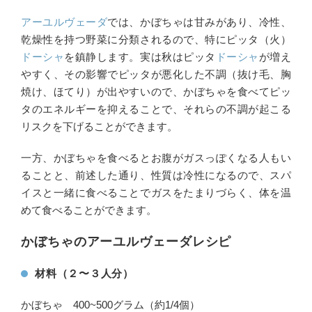
アーユルヴェーダ
では、かぼちゃは甘みがあり、冷性、
乾燥性を持つ野菜に分類されるので、特にピッタ（火）
ドーシャ
を鎮静します。実は秋はピッタ
ドーシャ
が増え
やすく、その影響でピッタが悪化した不調（抜け毛、胸
焼け、ほてり）が出やすいので、かぼちゃを食べてピッ
タのエネルギーを抑えることで、それらの不調が起こる
リスクを下げることができます。
一方、かぼちゃを食べるとお腹がガスっぽくなる人もい
ることと、前述した通り、性質は冷性になるので、スパ
イスと一緒に食べることでガスをたまりづらく、体を温
めて食べることができます。
かぼちゃのアーユルヴェーダレシピ
材料（２〜３人分）
かぼちゃ 400~500グラム（約1/4個）