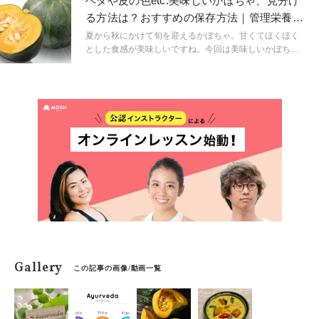
ヘタや皮の色etc.美味しいかぼちゃ、見分け
本記事では、秋に旬を迎える食材のエネルギーと糖質を
る方法は？おすすめの保存方法｜管理栄養士
徹底比較します。秋の食材の太りにくい食べ方も紹介す
が解説
るので、参考にしてくださいね。
夏から秋にかけて旬を迎えるかぼちゃ。甘くてほくほく
とした食感が美味しいですね。今回は美味しいかぼちゃ
の見分け方と保存方法についてご紹介します。
Gallery
この記事の画像/動画一覧