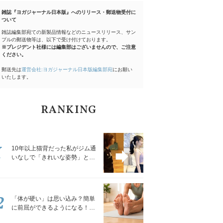
雑誌『ヨガジャーナル日本版』へのリリース・郵送物受付に
ついて
雑誌編集部宛ての新製品情報などのニュースリリース、サン
プルの郵送物等は、以下で受け付けております。
※プレジデント社様には編集部はございませんので、ご注意
ください。
郵送先は
運営会社:ヨガジャーナル日本版編集部宛
にお願い
いたします。
RANKING
1
10年以上猫背だった私がジム通
いなしで「きれいな姿勢」と褒
められるようになった秘密の習
慣
2
「体が硬い」は思い込み？簡単
に前屈ができるようになる！腿
裏を少しずつゆるめる「前屈ス