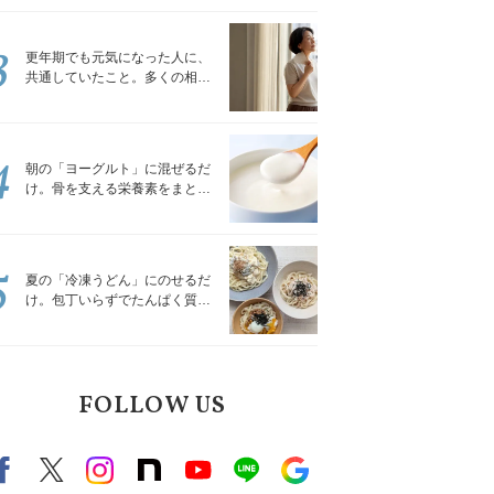
トレッチ」
3
更年期でも元気になった人に、
共通していたこと。多くの相談
を受けてきた私が言える、たっ
たひとつのこと
4
朝の「ヨーグルト」に混ぜるだ
け。骨を支える栄養素をまとめ
て補える食材3選｜管理栄養士が
解説
5
夏の「冷凍うどん」にのせるだ
け。包丁いらずでたんぱく質を
補える組み合わせ3選｜管理栄養
士が解説
FOLLOW US
Facebook
X（旧twitter）
instagram
note
Youtube
line
Google