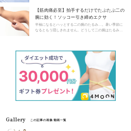
そんな経験はありませんか？腹筋が習慣にならないのは
あなたの意志の弱さではなく、1つの理由があるのです。
【筋肉痛必至】拍手するだけでたぷたぷ二の
腹筋を習慣化するポイントを知って、今日から引き締ま
腕に効く！ソッコー引き締めエクサ
ったお腹を目指しましょう。
半袖になるとハッとする二の腕のたるみ…。暑い季節に
なるともう隠しきれません。どうして二の腕はたるみや
すいのでしょう？たぷたぷ二の腕の原因を知って、今日
からできる簡単エクサで引き締まった二の腕を目指しま
しょう！
Gallery
この記事の画像/動画一覧