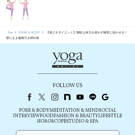
Top
POSE & BODY
【省エネダイエット】無駄な体力を使わず確実に効かせる！
寝たまま脇腹引き締め術
FOLLOW US
Facebook
X（旧Twitter）
instagram
note
youtube
line
Google
POSE & BODY
MEDITATION & MIND
SOCIAL
INTERVIEW
FOOD
FASHION & BEAUTY
LIFESTYLE
HOROSCOPE
STUDIO & SPA