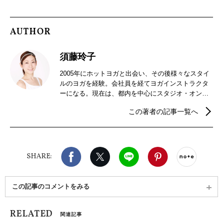
AUTHOR
須藤玲子
2005年にホットヨガと出会い、その後様々なスタイ
ルのヨガを経験。会社員を経てヨガインストラクタ
ーになる。現在は、都内を中心にスタジオ・オンラ
インにて活動中。リラックスからトレーニング系ヨ
この著者の記事一覧へ
ガまで、静と動（陰と陽）のバランスを大切にヨガ
の指導を行う。ヨガと共にアロマのある暮らしも提
案する。
Facebook
X（旧twitter）
LINE
Pinterest
noteで
SHARE:
この記事のコメントをみる
RELATED
関連記事