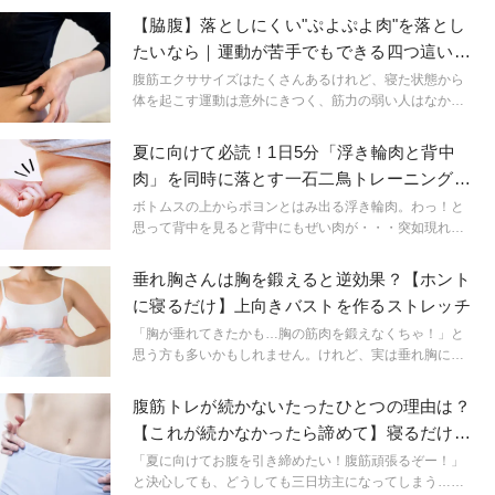
【脇腹】落としにくい"ぷよぷよ肉"を落とし
たいなら｜運動が苦手でもできる四つ這いエ
クサ
腹筋エクササイズはたくさんあるけれど、寝た状態から
体を起こす運動は意外にきつく、筋力の弱い人はなかな
か続かないものです。今回は初心者や筋力に自信のない
人でも効果を感じやすい、四つ這いの姿勢でできるエク
夏に向けて必読！1日5分「浮き輪肉と背中
ササイズの紹介です。土台がブレにくく安定するので、
肉」を同時に落とす一石二鳥トレーニング
絞りたい脇腹にじっくり効かせることができますよ！
【ヨガ動画】
ボトムスの上からポヨンとはみ出る浮き輪肉。わっ！と
思って背中を見ると背中にもぜい肉が・・・突如現れる
余分なお肉は、生活習慣や加齢が原因かもしれません。1
日5分のお腹と背中を鍛えるヨガトレーニングで引き締め
垂れ胸さんは胸を鍛えると逆効果？【ホント
ましょう！
に寝るだけ】上向きバストを作るストレッチ
「胸が垂れてきたかも…胸の筋肉を鍛えなくちゃ！」と
思う方も多いかもしれません。けれど、実は垂れ胸には
胸筋トレーニングが逆効果な場合があります。その理由
や、垂れ胸改善に効果的な簡単ストレッチをご紹介しま
腹筋トレが続かないたったひとつの理由は？
す。
【これが続かなかったら諦めて】寝るだけ！
お腹凹ませエクサ
「夏に向けてお腹を引き締めたい！腹筋頑張るぞー！」
と決心しても、どうしても三日坊主になってしまう…。