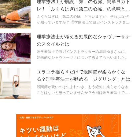
理学療法士が解説「第二の心臓」簡単ヨガト
レ！「ふくらはぎは第二の心臓」の意味と鍛
えるメリットは？
ふくらはぎは「第二の心臓」と言いますが、それはなぜ
か知っていますか？ 理学療法士でヨガインストラクター
の堀川ゆきさんに、ふくらはぎの働きや鍛える方法をご
紹介いただきます。
理学療法士が考える効果的なシャヴァーサナ
のスタイルとは
理学療法士でヨガインストラクターの堀川ゆきさんに、
効果的なシャヴァーサナについて教えてもらいました。
ユラユラ揺らすだけで股関節が柔らかくな
る？理学療法士が勧める「ジグリング」とは
股関節が硬いのは生まれつき、もう絶対に柔らかくなる
ことはないと思っていませんか？今回は理学療法士でヨ
ガインストラクターの堀川ゆきさんに、股関節を柔らか
くする方法をご紹介いただきます。