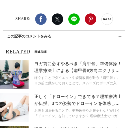
ラティスマットコース修了。慶應義塾大学大学院医
学部博士課程退学。公認心理師と保育士の資格も持
Facebook
X（旧twitter）
LINE
Pinterest
noteで
つ二児の母。
SHARE:
この記事のコメントをみる
RELATED
関連記事
ヨガ前に必ずやるべき「肩甲骨」準備体操！
理学療法士による【肩甲骨8方向エクササイ
ズ】
ほぐすことでダイエットや姿勢改善が叶う「肩甲骨」。
ヨガ前に動かしておくことで、スムーズにポーズに入る
ことができます。理学療法士でヨガインストラクターの
堀川ゆきさんに、肩甲骨を8方向に動かすエクササイズを
正しく「ドローイン」できてる？理学療法士
ご紹介いただきます。
が伝授、3つの姿勢でドローインを体感しよ
う！
お腹を凹ませることで、姿勢改善やお腹ヤセなどが叶う
「ドローイン」を知っていますか？ 理学療法士でヨガイ
ンストラクターの堀川ゆきさんに、簡単にドローイング
を行う3つの方法をご紹介いただきます。