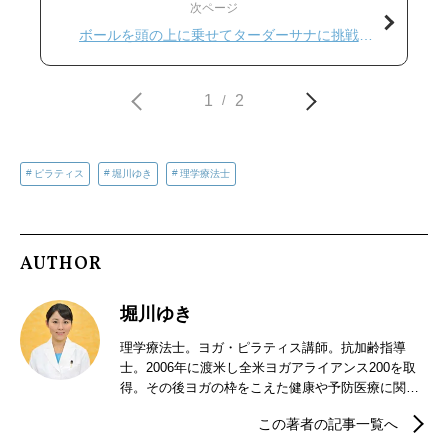
次ページ
ボールを頭の上に乗せてターダーサナに挑戦し
よう
1
2
/
ピラティス
堀川ゆき
理学療法士
AUTHOR
堀川ゆき
理学療法士。ヨガ・ピラティス講師。抗加齢指導
士。2006年に渡米し全米ヨガアライアンス200を取
得。その後ヨガの枠をこえた健康や予防医療に関心
を持ち、理学療法士資格を取得。スポーツ整形外科
この著者の記事一覧へ
クリニックでの勤務を経て、現在大学病院にて慢性
疼痛に対するリハビリに従事する。ポールスターピ