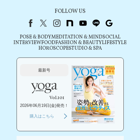
FOLLOW US
Facebook
X（旧Twitter）
instagram
note
youtube
line
Google
POSE & BODY
MEDITATION & MIND
SOCIAL
INTERVIEW
FOOD
FASHION & BEAUTY
LIFESTYLE
HOROSCOPE
STUDIO & SPA
最新号
Vol.101
2026年06月19日(金)発売！
購入はこちら