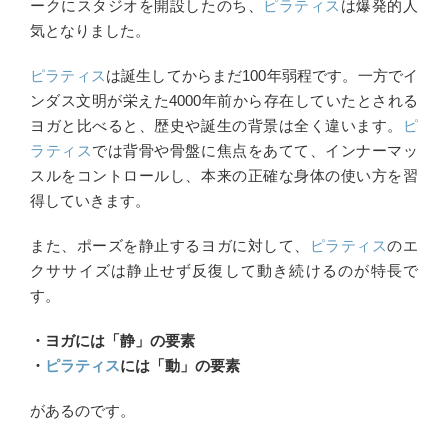
ークにスタジオを開設したのち、
ピラティス
は爆発的人
気となりました。
ピラティス
は誕生してからまだ100年弱程です。一方でイ
ンダス文明が栄えた4000年前から存在していたとされる
ヨガと比べると、歴史や誕生の背景は全く違います。
ピ
ラティス
では背骨や骨盤に焦点をあてて、インナーマッ
スルをコントロールし、本来の正確な身体の使い方を習
得していきます。
また、ポーズを静止するヨガに対して、
ピラティス
のエ
クササイズは静止せず反復して動き続けるのが特長で
す。
・ヨガには「静」の要素
・
ピラティス
には「動」の要素
があるのです。