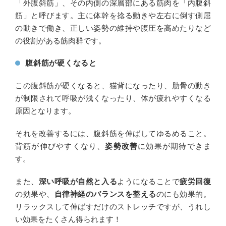
「外腹斜筋」、その内側の深層部にある筋肉を「内腹斜
筋」と呼びます。主に体幹を捻る動きや左右に倒す側屈
の動きで働き、正しい姿勢の維持や腹圧を高めたりなど
の役割がある筋肉群です。
腹斜筋が硬くなると
この腹斜筋が硬くなると、猫背になったり、肋骨の動き
が制限されて呼吸が浅くなったり、体が疲れやすくなる
原因となります。
それを改善するには、腹斜筋を伸ばしてゆるめること。
背筋が伸びやすくなり、
姿勢改善
に効果が期待できま
す。
また、
深い呼吸が自然と入る
ようになることで
疲労回復
の効果や、
自律神経のバランスを整える
のにも効果的。
リラックスして伸ばすだけのストレッチですが、うれし
い効果をたくさん得られます！