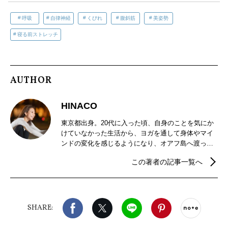
呼吸
自律神経
くびれ
腹斜筋
美姿勢
寝る前ストレッチ
AUTHOR
HINACO
東京都出身。20代に入った頃、自身のことを気にか
けていなかった生活から、ヨガを通して身体やマイ
ンドの変化を感じるようになり、オアフ島へ渡って
ヨガの学びを深める。毎朝マインドフルネス瞑想や
この著者の記事一覧へ
ヨガを実践し、日々探究。“今“ある自分を最大限体験
するようなヨガ、マインドフルネスを伝えている。
（2021年ヨガフェスタ講師／マイプロテインヨガ講
師／TODAYヨガスタジオにてレッスン開催中）
Facebook
X（旧twitter）
LINE
Pinterest
noteで
SHARE: