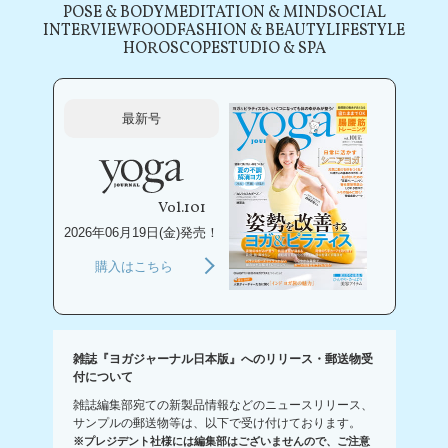
POSE & BODY
MEDITATION & MIND
SOCIAL
INTERVIEW
FOOD
FASHION & BEAUTY
LIFESTYLE
HOROSCOPE
STUDIO & SPA
最新号
Vol.101
2026年06月19日(金)発売！
購入はこちら
雑誌『ヨガジャーナル日本版』へのリリース・郵送物受
付について
雑誌編集部宛ての新製品情報などのニュースリリース、
サンプルの郵送物等は、以下で受け付けております。
※プレジデント社様には編集部はございませんので、ご注意