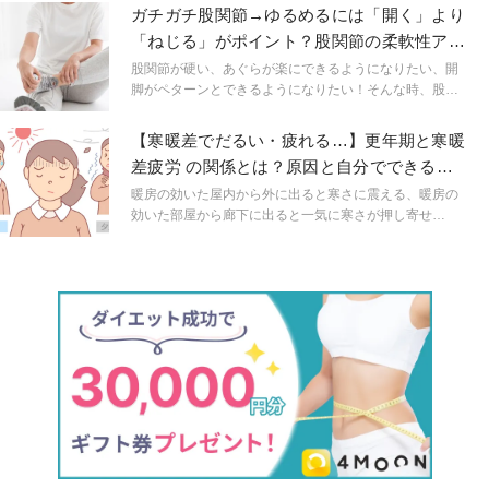
ガチガチ股関節→ゆるめるには「開く」より
「ねじる」がポイント？股関節の柔軟性アッ
プエクササイズ
股関節が硬い、あぐらが楽にできるようになりたい、開
脚がペターンとできるようになりたい！そんな時、股関
節を開くことばかり考えていませんか？実は「ねじり」
の動きを入れることで、面白いほど簡単に、股関節がふ
【寒暖差でだるい・疲れる…】更年期と寒暖
わっと柔らかくなります！
差疲労 の関係とは？原因と自分でできる対
策
暖房の効いた屋内から外に出ると寒さに震える、暖房の
効いた部屋から廊下に出ると一気に寒さが押し寄せ
る…。冬はもちろん、クーラーのよく効いた真夏、朝晩
の冷え込みが強くなる季節の変わり目など、寒暖差は年
中身近にあります。その寒暖差が原因で、だるさや不調
が引き起こされることも。更年期にはその不調がより強
く感じられることもあります。今回は寒暖差疲労の原因
と自分でできる対策についてお伝えします。