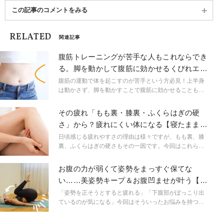
この記事のコメントをみる
RELATED
関連記事
腹筋トレーニングが苦手な人もこれならでき
る。脚を動かして腹筋に効かせるくびれエク
サ
腹筋の運動で体を起こすのが苦手という方必見！上半身
は動かさず、脚を動かすことで腹筋に効かせることもで
きるエクササイズをご紹介。楽な姿勢で効率的なエクサ
サイズに今すぐトライしましょう。
その疲れ「もも裏・膝裏・ふくらはぎの硬
さ」から？疲れにくい体になる【寝たままま
とめてストレッチ】
日頃感じる疲れやすさの理由は様々ですが、もも裏、膝
裏、ふくらはぎの硬さもその一因です。今回はこれらの
３か所を寝たままでまとめて伸ばせるストレッチをご紹
介します。こまめに続けることで柔軟性を高め、日常生
お腹の力が弱くて姿勢をまっすぐ保てな
活で疲れにくい体を作りましょう。
い……美姿勢キープ＆お腹凹ませが叶う【腸
腰筋トレーニング】
「姿勢を正そうとすると疲れる」「下腹部がぽっこり出
ているのが気になる」今回はそういったお悩みを持つ人
におすすめの「腸腰筋トレーニング」をご紹介します。