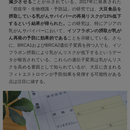
減少させる
ことが示されている。2017年に発表された
「癌疫学・生物標識・予防誌」の研究では、
大豆食品を
摂取している乳がんサバイバーの再発リスクが13%低下
するという結果が得られた。
この研究は、特にアジアの
乳がんサバイバーにおいて、
イソフラボンの摂取が乳が
ん再発の予防に効果的である
ことを示唆している。さら
に、BRCA1およびBRCA2遺伝子変異を持つ人でも、イソ
フラボン摂取により乳がんリスクが低下するというデー
タが報告されている。これらの遺伝子変異は乳がんリス
クを高める要因として知られているが、大豆に含まれる
フィトエストロゲンが予防効果を発揮する可能性がある
点は注目に値する。