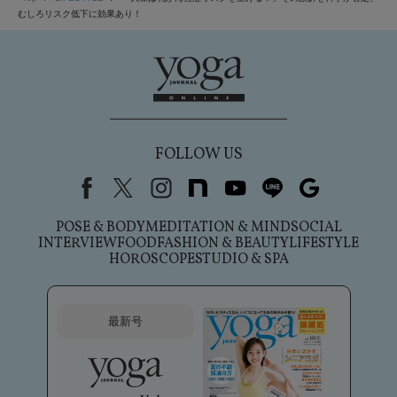
むしろリスク低下に効果あり！
FOLLOW US
Facebook
X（旧Twitter）
instagram
note
youtube
line
Google
POSE & BODY
MEDITATION & MIND
SOCIAL
INTERVIEW
FOOD
FASHION & BEAUTY
LIFESTYLE
HOROSCOPE
STUDIO & SPA
最新号