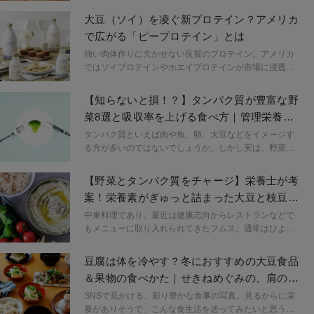
か。いくら足りないからと言っても食べすぎが怖い。今
大豆（ソイ）を凌ぐ新プロテイン？アメリカ
のところ日本で報告はありませんが、海外ではイソフラ
で広がる「ピープロテイン」とは
ボンのサプリメントに対して問題があるとも言われてい
ます。多くても少なくても良くないからこそ適量をお伝
強い肉体作りに欠かせない良質のプロテイン。アメリカ
えします。
ではソイプロテインやホエイプロテインが市場に浸透し
て久しいですが、近年、ピープロテインがより良いオプ
ションの１つとして脚光を浴びています。ピープロテイ
【知らないと損！？】タンパク質が豊富な野
ンとは何か？ そして何が魅力的なのか。その実態に迫
菜8選と吸収率を上げる食べ方｜管理栄養士
ってみましょう。
が解説
タンパク質といえば肉や魚、卵、大豆などをイメージす
る方が多いのではないでしょうか。しかし実は、野菜に
もタンパク質が含まれていることをご存じですか？野菜
はビタミンやミネラルも含むため、筋トレや美容、健康
【野菜とタンパク質をチャージ】栄養士が考
づくりにぴったりです。タンパク質が多い野菜8選と、効
案！栄養素がぎゅっと詰まった大豆と枝豆の
果的な食べ方について、管理栄養士が解説します。
「フムス」
中東料理であり、最近は健康志向からレストランなどで
もメニューに取り入れられてきたフムス。通常はひよこ
豆を使って作られますが、手に入れやすい材料である大
豆と枝豆を使ってヘルシーに仕上げました。この秋冬
豆腐は体を冷やす？冬におすすめの大豆食品
は、冷たいサラダの代わりにフムスを野菜にディップし
＆果物の食べかた｜せきねめぐみの、肩の力
て栄養素を取り入れませんか？
を抜くごはん
SNSで見かける、彩り豊かな食事の写真。見るからに栄
養がありそうで、こんな食生活を送ってみたいと思う人