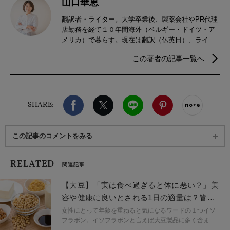
山口華恵
翻訳者・ライター。大学卒業後、製薬会社やPR代理
店勤務を経て１０年間海外（ベルギー・ドイツ・ア
メリカ）で暮らす。現在は翻訳（仏英日）、ライフ
スタイルや海外セレブリティに関する記事を執筆す
この著者の記事一覧へ
るなど、フリーランスとして活動。趣味はヨガとイ
ンテリア。
Facebook
X（旧twitter）
LINE
Pinterest
noteで
SHARE:
この記事のコメントをみる
RELATED
関連記事
【大豆】「実は食べ過ぎると体に悪い？」美
容や健康に良いとされる1日の適量は？管理
栄養士が解説
女性にとって年齢を重ねると気になるワードの１つイソ
フラボン。イソフラボンと言えば大豆製品に多く含まれ
ており積極的に食べている方も多いのではないでしょう