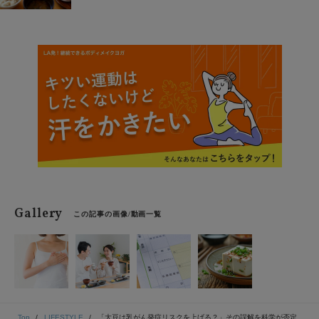
は多いでしょう。でも「そんなに頑張れない…」という
人も少なくないはずです。時間もない、料理が得意じゃ
ない、不器用なあなたに伝えたい「頑張らないごは
ん」。意識すべきポイントは、とってもシンプルです。
今日からできる「簡単な食養生」、教えてくれるのはマ
クロビオティックマイスターの関根愛さんです。
Gallery
この記事の画像/動画一覧
Top
LIFESTYLE
「大豆は乳がん発症リスクを上げる？」その誤解を科学が否定、