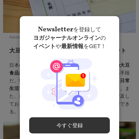
Newsletter
を登録して
ヨガジャーナルオンライン
の
Adobe Stock
イベント
や
最新情報
をGET！
大豆食品を積極的に取り入れるためのヒント
日本の伝統的な食事に含まれる
味噌汁や豆腐などの大豆
食品
は、無理なくフィトエストロゲンを取り入れる手段
だ。特に
納豆や豆乳もイソフラボンが豊富であり、日常
生活で大豆を摂取するための優れた選択肢
となる。ま
た、最近では
大豆を主成分とした植物性ミート
も普及し
ており、さまざまな形で大豆を取り入れることができ
る。
今すぐ登録