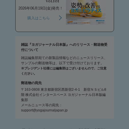
Vol.101
2026年06月19日(金)発売！
購入はこちら
雑誌『ヨガジャーナル日本版』へのリリース・郵送物受
付について
雑誌編集部宛ての新製品情報などのニュースリリース、
サンプルの郵送物等は、以下で受け付けております。
※プレジデント社様には編集部はございませんので、ご注意
ください。
郵送物の宛先
〒163-0808 東京都新宿区西新宿2-4-1 新宿ＮＳビル8
階 株式会社インタースペース ヨガジャーナル日本版編
集部
メールニュース等の宛先：
support@yogajournaljapan.jp