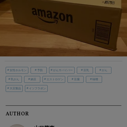
女性ホルモン
予防
がんサバイバー
豆乳
がん
乳がん
納豆
エストロゲン
豆腐
味噌
大豆製品
イソフラボン
AUTHOR