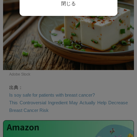
閉じる
Adobe Stock
出典：
Is soy safe for patients with breast cancer?
This Controversial Ingredient May Actually Help Decrease
Breast Cancer Risk