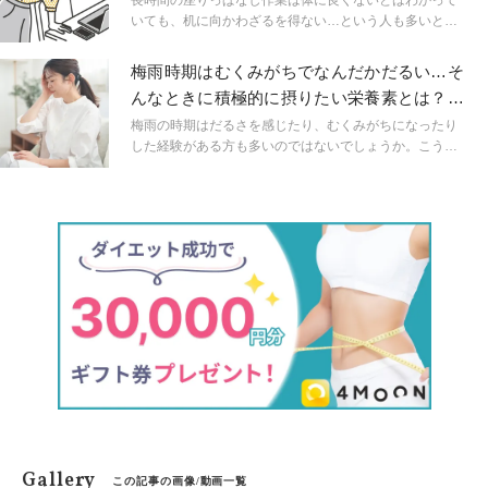
長時間の座りっぱなし作業は体に良くないとはわかって
いても、机に向かわざるを得ない…という人も多いと思
います。本日は椅子に座ったままでも簡単にできるスト
レッチをご紹介。長時間のデスクワークからくる腰痛や
梅雨時期はむくみがちでなんだかだるい…そ
下半身のむくみをすっきりさせましょう。
んなときに積極的に摂りたい栄養素とは？管
理栄養士が提案
梅雨の時期はだるさを感じたり、むくみがちになったり
した経験がある方も多いのではないでしょうか。こうい
った不調の多くは自律神経のバランスの乱れから来ると
いわれていますが、栄養素の欠乏が原因の場合もありま
す。本記事では、梅雨のだるさを乗り越えるために、意
識して補填したい栄養素について解説します。
Gallery
この記事の画像/動画一覧