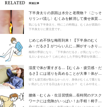
RELATED
関連記事
下半身太りの原因は水分と老廃物？〈ごっそ
りリンパ流し〉むくみを解消して痩せ体質に
なる方法
気になる下半身太り。特にこの時期は、むくみが原因の
下半身太りに要注意です。
じめじめ不快な梅雨到来！【下半身のむく
み・だるさ】がつらい人に…脚がすっきり軽
くなるチェアヨガ
梅雨の季節になり、「下半身のだるさ」が気になってい
る人いませんか？ じめじめとした不快な季節を快適に過
ごすための「 むくみ解消チェアヨガ」を紹介します。
湿度で体が重すぎる…【むくみ・疲労感・だ
るさ】には巡りを高めることが大事！体が軽
くなるリンパ流し
寝ても疲労感が取れなかったり、身体がむくんで重だる
い気がしたりする日はありませんか？ むくみや冷えの
原因は、身体の血液や水分の巡りの悪さにあるかもしれ
ません。今回は巡りを良くするポイントを刺激するヨガ
腰痛・むくみ・生活習慣病…長時間のデスク
ストレッチをご紹介します。
ワークには危険がいっぱい！お手軽！椅子ス
トレッチで対策