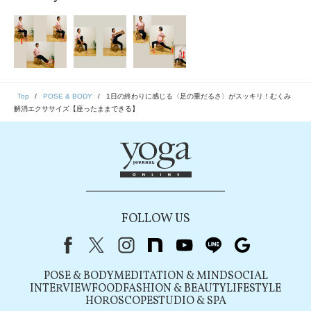
Top
POSE & BODY
1日の終わりに感じる〈足の重だるさ〉がスッキリ！むくみ
解消エクササイズ【座ったままできる】
FOLLOW US
Facebook
X（旧Twitter）
instagram
note
youtube
line
Google
POSE & BODY
MEDITATION & MIND
SOCIAL
INTERVIEW
FOOD
FASHION & BEAUTY
LIFESTYLE
HOROSCOPE
STUDIO & SPA