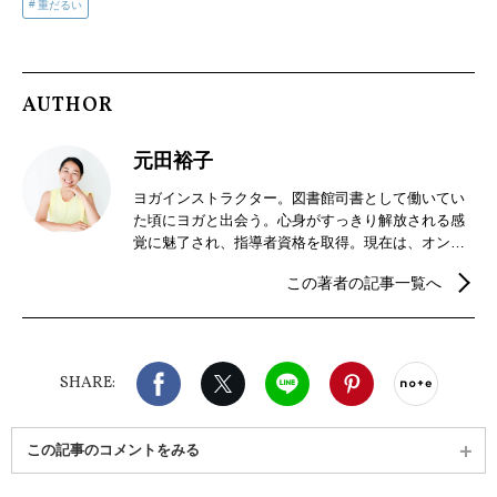
重だるい
AUTHOR
元田裕子
ヨガインストラクター。図書館司書として働いてい
た頃にヨガと出会う。心身がすっきり解放される感
覚に魅了され、指導者資格を取得。現在は、オンラ
インレッスンのほか、横浜市内のヨガスタジオ、カ
この著者の記事一覧へ
ルチャーセンター、子育て支援施設、神社などでク
ラスを担当。子どもから大人まで幅広い世代へセル
フケアの大切さを伝えている。全米ヨガアライアン
ス500時間修了／龍村ヨガ指導者養成講座修了／経絡
Facebook
X（旧twitter）
LINE
Pinterest
noteで
YOGA認定講師。インドのアーユルヴェーダDr.より
SHARE:
アーユルヴェーダ・マルマセラピーを学んでおり、
アーユルヴェーダアドバイザー、マルマセラピスト
としても活動の幅を広げている。
この記事のコメントをみる