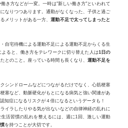
働き方などが一変。一時は”新しい働き方”といわれて
前になりつつあります。通勤がなくなった、子供と過ご
えるメリットがある一方、
運動不足で太ってしまったと
ク・自宅待機による運動不足による運動不足からくる生
によると、働き方をテレワークに切り替えた人は
1日の
ったとのこと。座っている時間も長くなり、
運動不足を
ックシンドロームなどにつながるだけでなく、心筋梗塞
脳梗塞など、動脈硬化がもとになる病気と強い関連があ
認知症になるリスクが４倍になるというデータも！
イライラしたりやる気が出ないなどの自律神経の乱れに
な生活習慣の乱れを整えるには、週に1回、激しい運動
慣
を持つことが大切です。