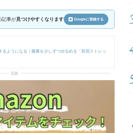
ルの記事が
見つけやすくなります
Googleに
登録する
きるようになる！腿裏を少しずつゆるめる「前屈ストレッ
広告