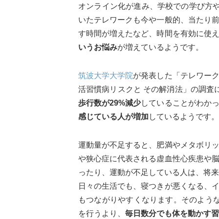
オンライン化が進み、学校での学び方や
いたテレワークも今や一般的、当たり
す時間が増えたなど、時間を有効に使
いうお悩み
が増えているようです。
筑波大学大学院
が発表した「テレワー
活習慣病リスクと その解消法」の調査
歩行数が29%減少
していることがわか
感じている人が増加
しているようです。
運動量が不足すると、肥満やメタボリ
や狭心症に代表される虚血性心疾患や
ったり、運動が不足している人は、将来
日々の生活でも、寝つきが悪くなる、
もつながりやすくなります。そのよう
を行うより、
毎日数分でも体を動かす習