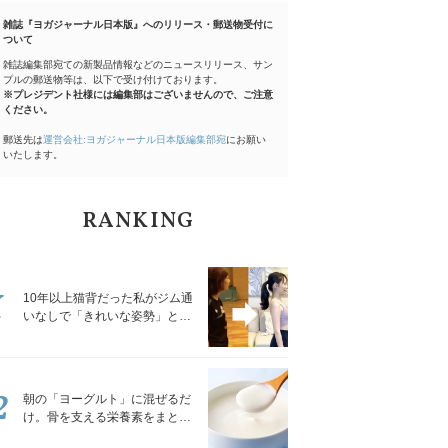
雑誌『ヨガジャーナル日本版』へのリリース・郵送物受付に
ついて
雑誌編集部宛ての新製品情報などのニュースリリース、サン
プルの郵送物等は、以下で受け付けております。
※プレジデント社様には編集部はございませんので、ご注意
ください。
郵送先は
運営会社:ヨガジャーナル日本版編集部宛
にお願い
いたします。
RANKING
1
10年以上猫背だった私がジム通
いなしで「きれいな姿勢」と褒
められるようになった秘密の習
慣
2
朝の「ヨーグルト」に混ぜるだ
け。骨を支える栄養素をまとめ
て補える食材3選｜管理栄養士が