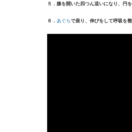
５．膝を開いた四つん這いになり、円を
６．
あぐら
で座り、伸びをして呼吸を整