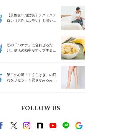
解説
3
【男性更年期対策】テストステ
ロン（男性ホルモン）を増やす
「５つの食品」
4
朝の「バナナ」に合わせるだ
け。腸活の効率がアップする食
べ方3選｜食の専門家が解説
5
第二の心臓「ふくらはぎ」の疲
れをリセット！硬さがみるみる
ほぐれる「壁を使ってできる簡
単ストレッチ」
FOLLOW US
Facebook
X（旧twitter）
instagram
note
Youtube
line
Google