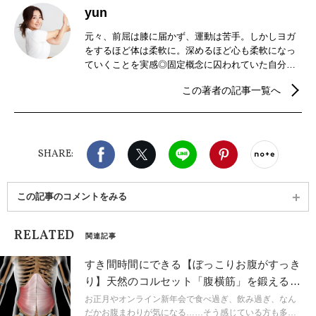
yun
元々、前屈は膝に届かず、運動は苦手。しかしヨガ
をするほど体は柔軟に。深めるほど心も柔軟になっ
ていくことを実感◎固定概念に囚われていた自分と
はサヨウナラ！考え方が180度変化し、自分のことが
この著者の記事一覧へ
好きでいられるように。モットーは「ヨガのハード
ルを低くする。」柔らかなレッスンを心がけてい
る。前職は幼稚園の先生。この経験を活かしベビー
マッサージ講師も務める。ただの触れ合い遊びでは
Facebook
X（旧twitter）
LINE
Pinterest
noteで
ない、体と心と脳の成長を促す、ベビーマッサージ
SHARE:
についての講座も開催している。
この記事のコメントをみる
RELATED
関連記事
すき間時間にできる【ぼっこりお腹がすっき
り】天然のコルセット「腹横筋」を鍛えるヨ
ガポーズ2選
お正月やオンライン新年会で食べ過ぎ、飲み過ぎ、なん
だかお腹まわりが気になる……そう感じている方も多い