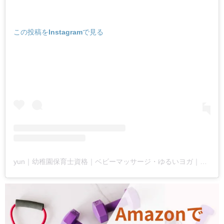
この投稿をInstagramで見る
yun｜幼稚園保育士資格｜ベビーマッサージ・ゆるいヨガ｜東京(@yunyogababy24)がシェアした投稿