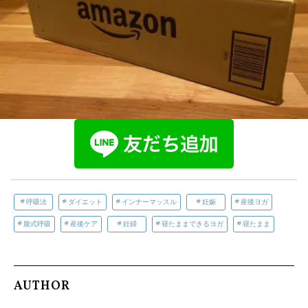
呼吸法
ダイエット
インナーマッスル
妊娠
産後ヨガ
腹式呼吸
産後ケア
妊婦
寝たままできるヨガ
寝たまま
AUTHOR