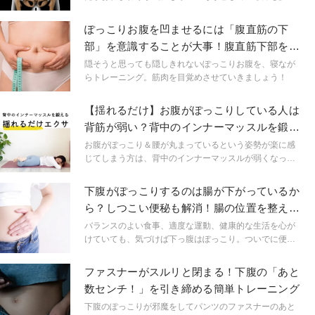
のではないでしょうか？ 今回は「ぽっこりお腹」を撃退
する、腹横筋を鍛えるヨガポーズを2つご紹介します。
ぽっこりお腹を凹ませるには「腹直筋の下
部」を意識することが大事！腹直筋下部を鍛
える２つのエクサ
隠そうと思っても隠しきれないぽっこりお腹を、寝なが
らトレーニング。筋肉を目覚めさせていきましょう！
【揺れるだけ】お腹がぽっこりしている人は
背筋が弱い？背中のインナーマッスルを鍛え
る3分エクサ
お腹がぽっこり＆腰が丸まっているという姿勢が楽に感
じてしまう方は、背中のインナーマッスルが弱くなって
いる可能性があります。トレーニングは苦手という人も
簡単にできる”ゆらすだけ”のインナーマッスルトレーニン
下腹がぽっこりするのは腸が下がっているか
グをご紹介します。
ら？しつこい便秘も解消！腸の位置を整える
お腹のマッサージ
バランスのよい食事、適度な運動、健康的な生活を心が
けていても、気づけば下っ腹はぽっこり。ついでに便秘
も…。もしかしたら、その原因は、腸が下がっているせ
いかもしれません。今回はそんな人に向けた、セルフケ
ファスナーがスルリと閉まる！下腹の「あと
アの紹介です。下がった腸の位置を整えて、外見も体の
数センチ！」を引き締める簡単トレーニング
中もスッキリさせましょう。
下腹のぽっこりが邪魔をしてパンツのファスナーのあと