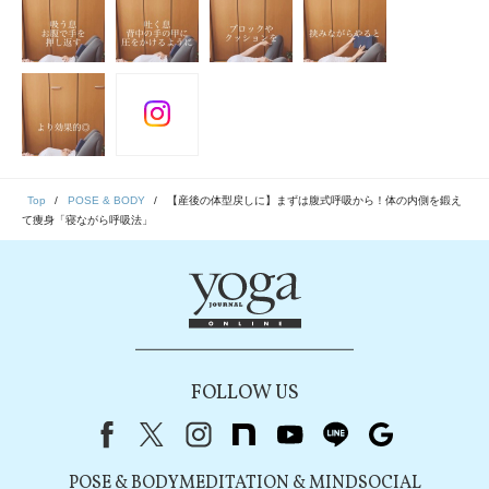
Top
POSE & BODY
【産後の体型戻しに】まずは腹式呼吸から！体の内側を鍛え
て痩身「寝ながら呼吸法」
FOLLOW US
Facebook
X（旧Twitter）
instagram
note
youtube
line
Google
POSE & BODY
MEDITATION & MIND
SOCIAL