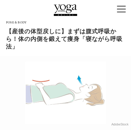
POSE & BODY
【産後の体型戻しに】まずは腹式呼吸か
ら！体の内側を鍛えて痩身「寝ながら呼吸
法」
AdobeStock