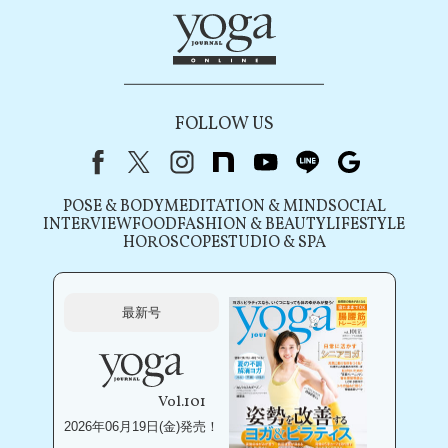
FOLLOW US
Facebook
X（旧Twitter）
instagram
note
youtube
line
Google
POSE & BODY
MEDITATION & MIND
SOCIAL
INTERVIEW
FOOD
FASHION & BEAUTY
LIFESTYLE
HOROSCOPE
STUDIO & SPA
最新号
Vol.101
2026年06月19日(金)発売！