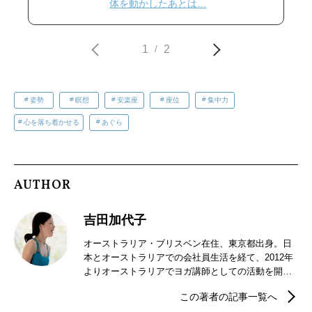
体を動かしたあとは…
1
2
/
姿勢
瞑想
安楽座
座位
集中力
心を落ち着かせる
あぐら
AUTHOR
吉田加代子
オーストラリア・ブリスベン在住、東京都出身。日
本とオーストラリアでの会社員生活を経て、2012年
よりオーストラリアでヨガ講師としての活動を開
始。ハタヨガやリストラティブヨガクラスの他、音
この著者の記事一覧へ
響楽器シンギング・リン®を使ったサウンドセラピ