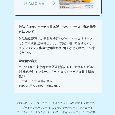
購入はこちら
雑誌『ヨガジャーナル日本版』へのリリース・郵送物受
付について
雑誌編集部宛ての新製品情報などのニュースリリース、
サンプルの郵送物等は、以下で受け付けております。
※プレジデント社様には編集部はございませんので、ご注意
ください。
郵送物の宛先
〒163-0808 東京都新宿区西新宿2-4-1 新宿ＮＳビル8
階 株式会社インタースペース ヨガジャーナル日本版編
集部
メールニュース等の宛先：
support@yogajournaljapan.jp
お問い合わせ
プレスリリースはこちら
広告掲載
利用規約
プライバシーポリシー
コンテンツポリシー
運営会社
ヨガジャーナルオンラインについて
サイトマップ
ヨガ語辞典