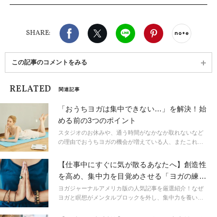
ーも提供。ヨガや音の効果を活かして、クライアン
トの心身の健康をサポートしている。
Facebook
X（旧twitter）
LINE
Pinterest
noteで
SHARE:
この記事のコメントをみる
RELATED
関連記事
「おうちヨガは集中できない…」を解決！始
める前の3つのポイント
スタジオのお休みや、通う時間がなかなか取れないなど
の理由でおうちヨガの機会が増えている人、またこれか
ら家で始めようとしている方も多いのではないでしょう
か？自分の好きな時に、好きなペースでできるという気
【仕事中にすぐに気が散るあなたへ】創造性
軽さの一方で、いざ始めてみると気が散ってしまう、な
を高め、集中力を目覚めさせる「ヨガの練習
かなか集中できないと感じたこともあるはず。そんな悩
法」
みを解決する3つのポイントをご紹介します！
ヨガジャーナルアメリカ版の人気記事を厳選紹介！なぜ
ヨガと瞑想がメンタルブロックを外し、集中力を養い、
想像力を目覚めさせる手助けになるのか？