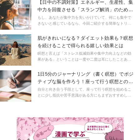
【日中の不調対策】エネルギー、生産性、集
中力を回復させる「スランプ解消」のための
6つのヒント
もし、あなたが集中力を失いかけていて、何にも集中で
きないと感じているなら、今回ご紹介する簡単なトリッ
クによって目覚め、行動を再開することができるでしょ
う。
肌がきれいになる？ダイエット効果も？瞑想
を続けることで得られる嬉しい効果とは
瞑想と言えば「ストレス低減効果や集中力向上などの効
果がある」ということは一度や二度は耳にしたことある
のではないでしょうか。実は女性に嬉しい美肌効果やダ
イエット効果なども期待されているのです。 今回は、女
1日5分のジャーナリング（書く瞑想）でポジ
性であれば気になる瞑想の美容効果を中心に魅力をお伝
ティブな脳を作ろう！座って行う瞑想との違
えしたいと思います。これを読んだら、瞑想を習慣化で
いは？
きるかも？
自分と向き合う手段として、座って行う瞑想を始めるこ
とに少し抵抗や苦手意識がある方にもまずおすすめした
いのが「書く瞑想」とも呼ばれるジャーナリングです。